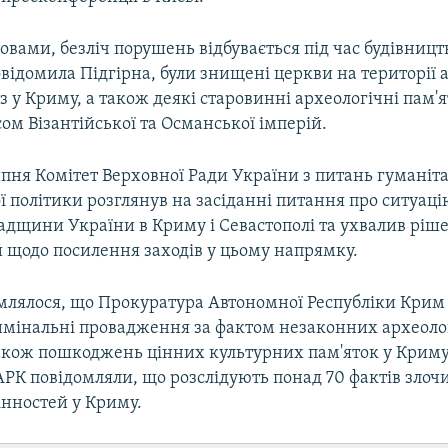
словами, безліч порушень відбувається під час будівниц
повідомила Підгірна, були знищені церкви на території 
з у Криму, а також деякі старовинні археологічні пам'я
ом Візантійської та Османської імперій.
пня Комітет Верховної Ради України з питань гуманіта
 політики розглянув на засіданні питання про ситуаці
падщини України в Криму і Севастополі та ухвалив ріш
 щодо посилення заходів у цьому напрямку.
млялося, що Прокуратура Автономної Республіки Крим 
мінальні провадження за фактом незаконних археоло
також пошкоджень цінних культурних пам'яток у Криму
АРК повідомляли, що розслідують понад 70 фактів злоч
інностей у Криму.