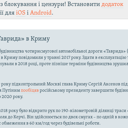
з блокування і цензури! Встановити
додаток
ії для
iOS
і
Android
.
Таврида» в Криму
будівництва чотирисмугової автомобільної дороги «Таврида» (
 в Криму повідомили у травні 2017 року. Здати в експлуатацію 
нували в 2018 році, проте пізніше терміни будівництва зрушил
9 року підконтрольний Москві глава Криму Сергій Аксенов під ч
м Путіним
пообіцяв
російському президенту завершити будівн
 2020 року.
018 року було відкрито рух по 190-кілометровій ділянці траси
оля до Керчі. Він здійснюється по двох смугах – по одній в ко
є обмеження в 60 км/год через будівельні роботи.