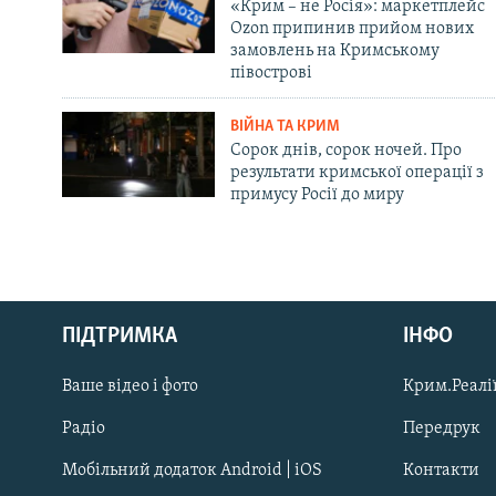
«Крим – не Росія»: маркетплейс
Ozon припинив прийом нових
замовлень на Кримському
півострові
ВІЙНА ТА КРИМ
Сорок днів, сорок ночей. Про
результати кримської операції з
примусу Росії до миру
Русский
ПІДТРИМКА
ІНФО
Qırımtatar
Ваше відео і фото
Крим.Реалії
ДОЛУЧАЙСЯ!
Радіо
Передрук
Мобільний додаток Android | iOS
Контакти