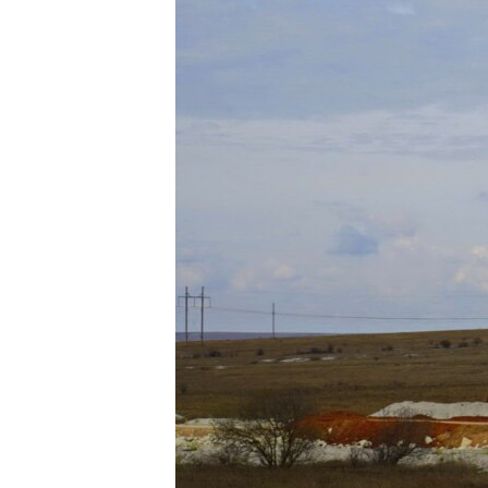
ВІДЕОУРОКИ «ELIFBE»
СВІДЧЕННЯ ОКУПАЦІЇ
УКРАЇНСЬКА ПРОБЛЕМА КРИМУ
ІНФОГРАФІКА