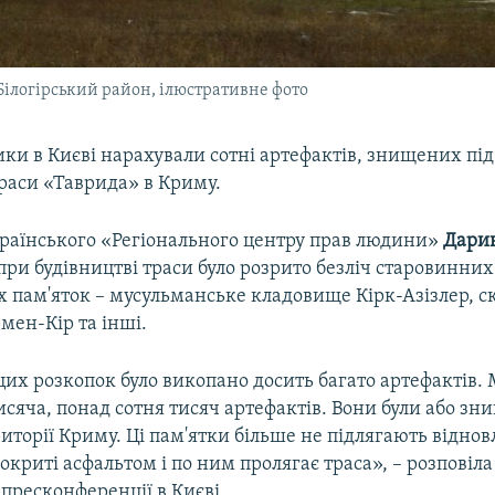
Білогірський район, ілюстративне фото
ки в Києві нарахували сотні артефактів, знищених під
траси «Таврида» в Криму.
країнського «Регіонального центру прав людини»
Дарин
при будівництві траси було розрито безліч старовинних
 пам'яток – мусульманське кладовище Кірк-Азізлер, с
мен-Кір та інші.
 цих розкопок було викопано досить багато артефактів.
исяча, понад сотня тисяч артефактів. Вони були або зни
риторії Криму. Ці пам'ятки більше не підлягають відно
окриті асфальтом і по ним пролягає траса», – розповіла
 пресконференції в Києві.