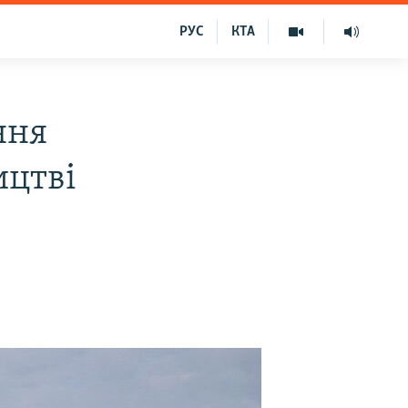
РУС
КТА
ння
ицтві