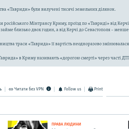
тва «Тавриди» були вилучені тисячі земельних ділянок.
и російського Мінтрансу Криму, проїзд по «Тавриді» від Керчі
займе близько двох годин, а від Керчі до Севастополя – менше
вництва траси «Таврида» її вартість неодноразово змінювалася
Таврида» в Криму називають «дорогою смерті» через часті ДТ
ь
Читати без VPN
Follow us
Print
ПРАВА ЛЮДИНИ