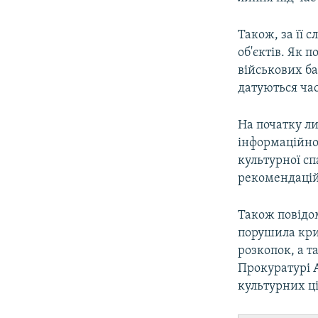
Також, за її 
об'єктів. Як 
військових ба
датуються час
На початку ли
інформаційної
культурної с
рекомендацій
Також повідо
порушила кри
розкопок, а 
Прокуратурі 
культурних ц