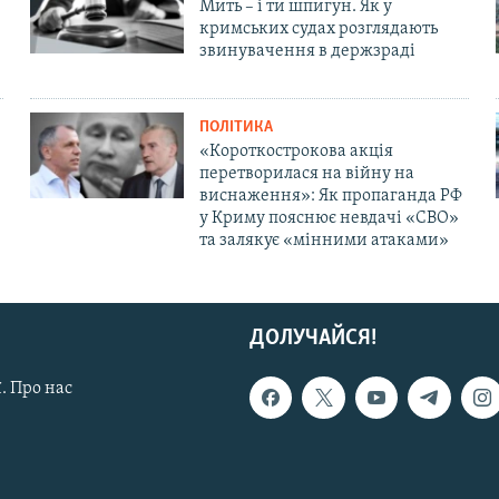
Мить – і ти шпигун. Як у
кримських судах розглядають
звинувачення в держзраді
ПОЛІТИКА
«Короткострокова акція
перетворилася на війну на
виснаження»: Як пропаганда РФ
у Криму пояснює невдачі «СВО»
та залякує «мінними атаками»
ДОЛУЧАЙСЯ!
. Про нас