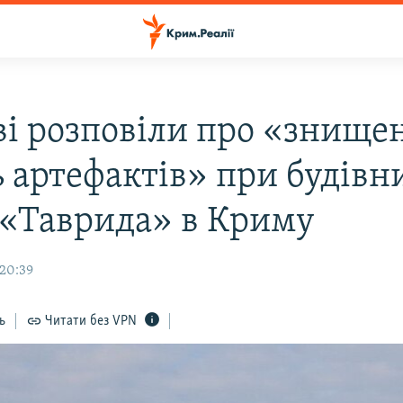
ві розповіли про «знище
ь артефактів» при будівн
 «Таврида» в Криму
 20:39
ь
Читати без VPN