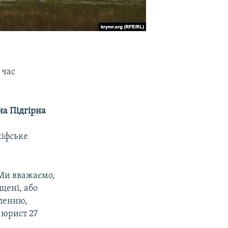
 час
а Підгірна
кіфське
 Ми вважаємо,
щені, або
вленню,
 юрист 27