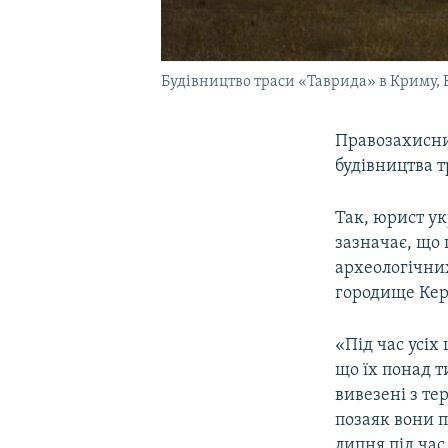
Будівництво траси «Таврида» в Криму, 
Правозахисни
будівництва 
Так, юрист у
зазначає, що 
археологічних
городище Кер
«Під час усіх
що їх понад т
вивезені з те
позаяк вони п
липня під час