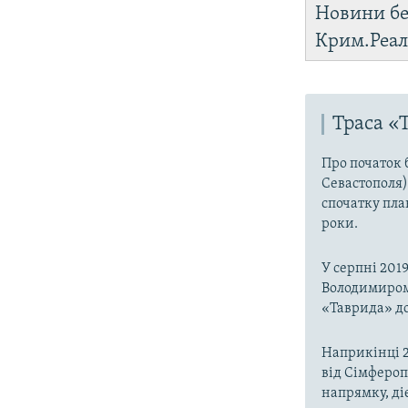
Новини бе
Крим.Реал
Траса «
Про початок 
Севастополя)
спочатку пла
роки.
У серпні 201
Володимиро
«Таврида» до
Наприкінці 2
від Сімфероп
напрямку, ді