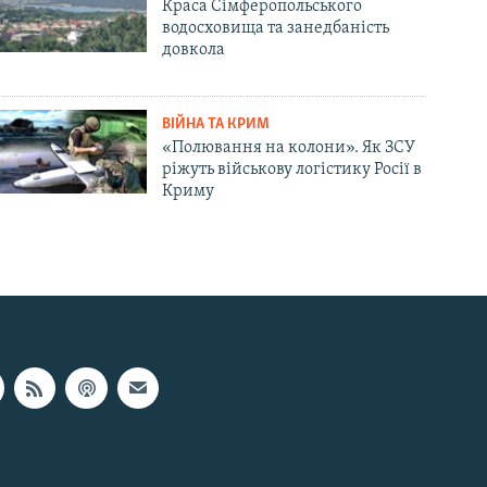
Краса Сімферопольського
водосховища та занедбаність
довкола
ВІЙНА ТА КРИМ
«Полювання на колони». Як ЗСУ
ріжуть військову логістику Росії в
Криму