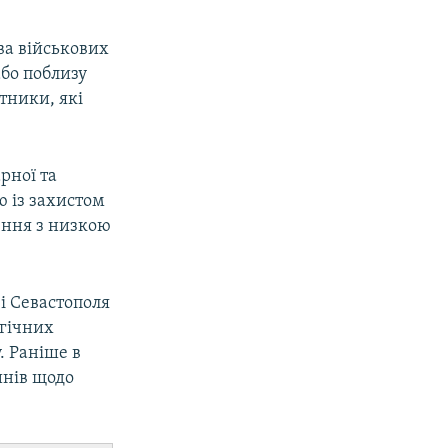
тва військових
або поблизу
тники, які
рної та
ю із захистом
ення з низкою
і Севастополя
гічних
. Раніше в
инів щодо