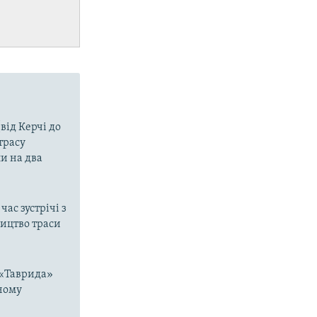
від Керчі до
трасу
и на два
ас зустрічі з
ицтво траси
 «Таврида»
жному