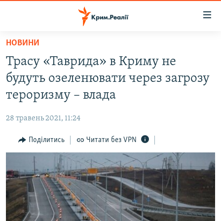
Доступність
посилання
Перейти
НОВИНИ
до
НОВИНИ
Трасу «Таврида» в Криму не
основного
ВОДА.КРИМ
матеріалу
будуть озеленювати через загрозу
ВІДЕО ТА ФОТО
Перейти
тероризму – влада
до
ПОЛІТИКА
основної
28 травень 2021, 11:24
БЛОГИ
навігації
Перейти
Поділитись
Читати без VPN
ПОГЛЯД
до
ІНТЕРВ'Ю
пошуку
ВСЕ ЗА ДЕНЬ
СПЕЦПРОЕКТИ
ЯК ОБІЙТИ БЛОКУВАННЯ
ДЕПОРТАЦІЯ