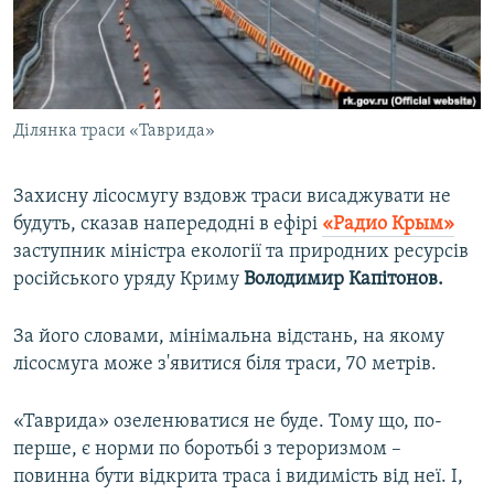
ВІДЕОУРОКИ «ELIFBE»
Русский
СВІДЧЕННЯ ОКУПАЦІЇ
Qırımtatar
УКРАЇНСЬКА ПРОБЛЕМА КРИМУ
Ділянка траси «Таврида»
ДОЛУЧАЙСЯ!
ІНФОГРАФІКА
Захисну лісосмугу вздовж траси висаджувати не
будуть, сказав напередодні в ефірі
«Радио Крым»
Усі сайти RFE/RL
заступник міністра екології та природних ресурсів
російського уряду Криму
Володимир Капітонов.
За його словами, мінімальна відстань, на якому
лісосмуга може з'явитися біля траси, 70 метрів.
«Таврида» озеленюватися не буде. Тому що, по-
перше, є норми по боротьбі з тероризмом –
повинна бути відкрита траса і видимість від неї. І,