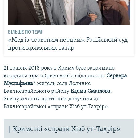
БІЛЬШЕ ПО ТЕМІ:
«Мед із червоним перцем». Російський суд
проти кримських татар
21 травня 2018 року в Криму було затримано
координатора «Кримської солідарності»
Сервера
Мустафаєва
і житель села Долинне
Бахчисарайського району
Едема Смаїлова
.
Звинувачення проти них долучили до
Бахчисарайської «справи Хізб ут-Тахрір».
Кримські «справи Хізб ут-Тахрір»