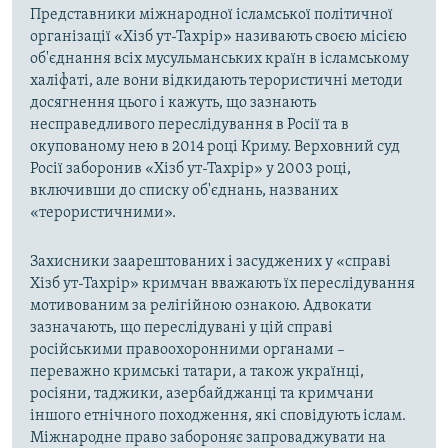
Представники міжнародної ісламської політичної
організації «Хізб ут-Тахрір» називають своєю місією
об'єднання всіх мусульманських країн в ісламському
халіфаті, але вони відкидають терористичні методи
досягнення цього і кажуть, що зазнають
несправедливого переслідування в Росії та в
окупованому нею в 2014 році Криму. Верховний суд
Росії заборонив «Хізб ут-Тахрір» у 2003 році,
включивши до списку об'єднань, названих
«терористичними».
Захисники заарештованих і засуджених у «справі
Хізб ут-Тахрір» кримчан вважають їх переслідування
мотивованим за релігійною ознакою. Адвокати
зазначають, що переслідувані у цій справі
російськими правоохоронними органами –
переважно кримські татари, а також українці,
росіяни, таджики, азербайджанці та кримчани
іншого етнічного походження, які сповідують іслам.
Міжнародне право забороняє запроваджувати на