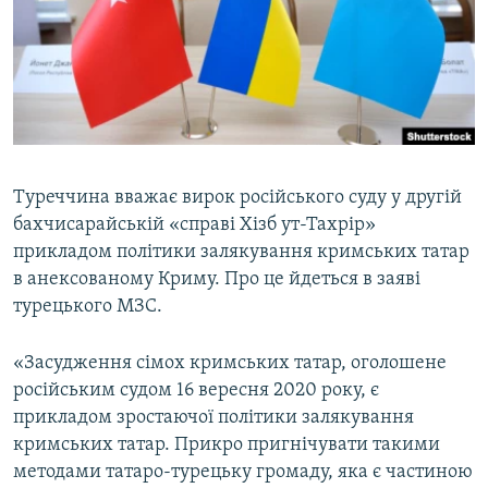
ВІДЕОУРОКИ «ELIFBE»
Русский
СВІДЧЕННЯ ОКУПАЦІЇ
Qırımtatar
УКРАЇНСЬКА ПРОБЛЕМА КРИМУ
ДОЛУЧАЙСЯ!
ІНФОГРАФІКА
Туреччина вважає вирок російського суду у другій
бахчисарайській «справі Хізб ут-Тахрір»
Усі сайти RFE/RL
прикладом політики залякування кримських татар
в анексованому Криму. Про це йдеться в заяві
турецького МЗС.
«Засудження сімох кримських татар, оголошене
російським судом 16 вересня 2020 року, є
прикладом зростаючої політики залякування
кримських татар. Прикро пригнічувати такими
методами татаро-турецьку громаду, яка є частиною