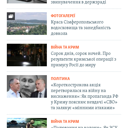
звинувачення в держзраді
ФОТОГАЛЕРЕЇ
Краса Сімферопольського
водосховища та занедбаність
довкола
ВІЙНА ТА КРИМ
Сорок днів, сорок ночей. Про
результати кримської операції з
примусу Росії до миру
ПОЛІТИКА
«Короткострокова акція
перетворилася на війну на
виснаження»: Як пропаганда РФ
у Криму пояснює невдачі «СВО»
та залякує «мінними атаками»
ВІЙНА ТА КРИМ
«Полювання на колони». Як ЗСУ