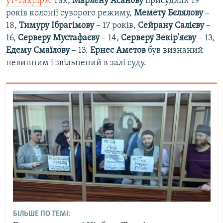
ут-Тахрір»
. Так,
Марлену Асанову
присудили 19
років колонії суворого режиму,
Мемету Бєлялову
–
18,
Тимуру Ібрагімову
– 17 років,
Сейрану Салієву
–
16,
Серверу Мустафаєву
– 14,
Серверу Зекір'яєву
– 13,
Едему Смаїлову
– 13.
Ернес Аметов
був визнаний
невинним і звільнений в залі суду.
БІЛЬШЕ ПО ТЕМІ: