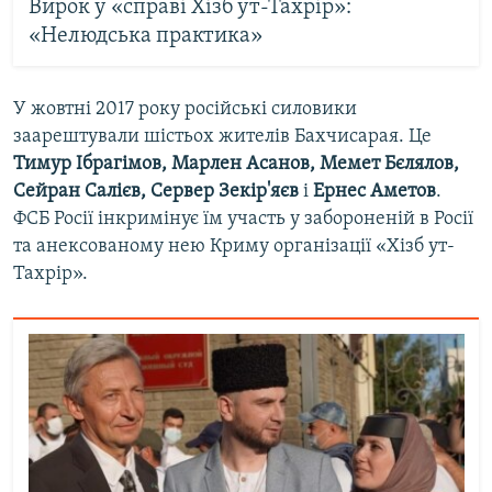
Вирок у «справі Хізб ут-Тахрір»:
«Нелюдська практика»
У жовтні 2017 року російські силовики
заарештували шістьох жителів Бахчисарая. Це
Тимур Ібрагімов, Марлен Асанов, Мемет Бєлялов,
Сейран Салієв, Сервер Зекір'яєв
і
Ернес Аметов
.
ФСБ Росії інкримінує їм участь у забороненій в Росії
та анексованому нею Криму організації «Хізб ут-
Тахрір».