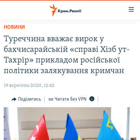
Доступність
посилання
Перейти
НОВИНИ
до
НОВИНИ
Туреччина вважає вирок у
основного
ВОДА.КРИМ
матеріалу
бахчисарайській «справі Хізб ут-
ВІДЕО ТА ФОТО
Перейти
Тахрір» прикладом російської
до
ПОЛІТИКА
політики залякування кримчан
основної
БЛОГИ
навігації
19 вересень 2020, 12:42
Перейти
ПОГЛЯД
до
Поділитись
Читати без VPN
ІНТЕРВ'Ю
пошуку
ВСЕ ЗА ДЕНЬ
СПЕЦПРОЕКТИ
ЯК ОБІЙТИ БЛОКУВАННЯ
ДЕПОРТАЦІЯ