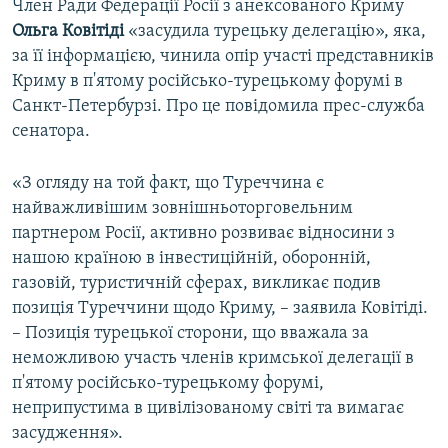
Член Ради Федерації Росії з анексованого Криму
Ольга
Ковітіді
«засудила турецьку делегацію», яка,
за її інформацією, чинила опір участі представників
Криму в п'ятому російсько-турецькому форумі в
Санкт-Петербурзі. Про це повідомила прес-служба
сенатора.
«З огляду на той факт, що Туреччина є
найважливішим зовнішньоторговельним
партнером Росії, активно розвиває відносини з
нашою країною в інвестиційній, оборонній,
газовій, туристичній сферах, викликає подив
позиція Туреччини щодо Криму, – заявила Ковітіді.
– Позиція турецької сторони, що вважала за
неможливою участь членів кримської делегації в
п'ятому російсько-турецькому форумі,
неприпустима в цивілізованому світі та вимагає
засудження».