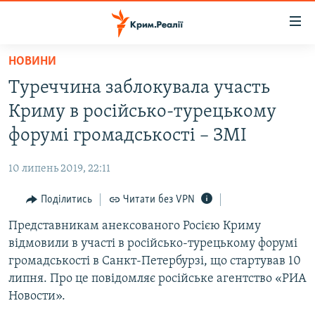
Доступність
посилання
Перейти
НОВИНИ
до
НОВИНИ
Туреччина заблокувала участь
основного
ВОДА.КРИМ
матеріалу
Криму в російсько-турецькому
ВІДЕО ТА ФОТО
Перейти
форумі громадськості – ЗМІ
до
ПОЛІТИКА
основної
10 липень 2019, 22:11
БЛОГИ
навігації
Перейти
Поділитись
Читати без VPN
ПОГЛЯД
до
Представникам анексованого Росією Криму
ІНТЕРВ'Ю
пошуку
відмовили в участі в російсько-турецькому форумі
ВСЕ ЗА ДЕНЬ
громадськості в Санкт-Петербурзі, що стартував 10
СПЕЦПРОЕКТИ
липня. Про це повідомляє російське агентство «РИА
Новости».
ЯК ОБІЙТИ БЛОКУВАННЯ
ДЕПОРТАЦІЯ