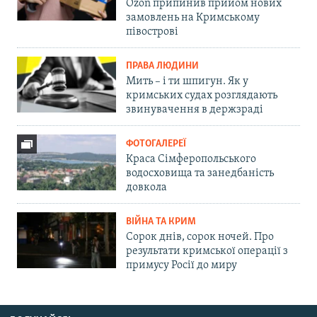
Ozon припинив прийом нових
замовлень на Кримському
півострові
ПРАВА ЛЮДИНИ
Мить – і ти шпигун. Як у
кримських судах розглядають
звинувачення в держзраді
ФОТОГАЛЕРЕЇ
Краса Сімферопольського
водосховища та занедбаність
довкола
ВІЙНА ТА КРИМ
Сорок днів, сорок ночей. Про
результати кримської операції з
примусу Росії до миру