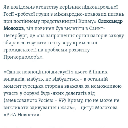
ВІДЕОУРОКИ «ELIFBE»
Як повідомив агентству керівник підконтрольної
Русский
Росії «робочої групи з міжнародно-правових питань
СВІДЧЕННЯ ОКУПАЦІЇ
Qırımtatar
при постійному представництві Криму»
Олександр
УКРАЇНСЬКА ПРОБЛЕМА КРИМУ
Молохов
, він повинен був вилетіти в Санкт-
Петербург, де «на запрошення організаторів заходу
ДОЛУЧАЙСЯ!
ІНФОГРАФІКА
збирався озвучити точку зору кримської
громадськості на проблеми розвитку
Причорномор'я».
Усі сайти RFE/RL
«Однак повноцінної дискусії з цього й інших
випадків, мабуть, не відбудеться – в останній
момент турецька сторона вважала за неможливою
участь у форумі будь-яких делегатів від
(анексованого Росією –
КР
) Криму, що не може не
викликати здивування і жаль», – цитує Молохова
«РИА Новости».