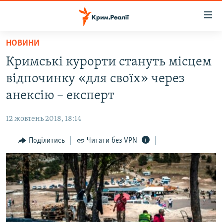
Доступність
посилання
Перейти
НОВИНИ
до
НОВИНИ
Кримські курорти стануть місцем
основного
ВОДА.КРИМ
матеріалу
відпочинку «для своїх» через
ВІДЕО ТА ФОТО
Перейти
анексію – експерт
до
ПОЛІТИКА
основної
12 жовтень 2018, 18:14
БЛОГИ
навігації
Перейти
Поділитись
Читати без VPN
ПОГЛЯД
до
ІНТЕРВ'Ю
пошуку
ВСЕ ЗА ДЕНЬ
СПЕЦПРОЕКТИ
ЯК ОБІЙТИ БЛОКУВАННЯ
ДЕПОРТАЦІЯ