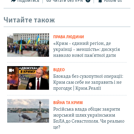
Поділитись
Читати без VPN
Follow us
Читайте також
ПРАВА ЛЮДИНИ
«Крим – єдиний регіон, де
українці – меншість»: дискусія
навколо нової пам'ятної дати
ВІДЕО
Блокада без сухопутної операції:
Крим сам себе не заправить і не
прогодує | Крим.Реалії
ВІЙНА ТА КРИМ
Російська влада обіцяє закрити
морський шлях українським
БпЛА до Севастополя. Чи реально
це?