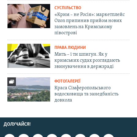
СУСПІЛЬСТВО
«Крим – не Росія»: маркетплейс
Ozon припинив прийом нових
замовлень на Кримському
півострові
ПРАВА ЛЮДИНИ
Мить – і ти шпигун. Як у
кримських судах розглядають
звинувачення в держзраді
ФОТОГАЛЕРЕЇ
Краса Сімферопольського
водосховища та занедбаність
довкола
ДОЛУЧАЙСЯ!