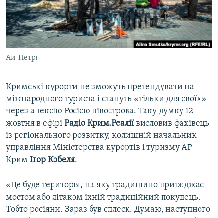
ВІДЕОУРОКИ «ELIFBE»
Русский
СВІДЧЕННЯ ОКУПАЦІЇ
Qırımtatar
УКРАЇНСЬКА ПРОБЛЕМА КРИМУ
Ай-Петрі
ДОЛУЧАЙСЯ!
ІНФОГРАФІКА
Кримські курорти не зможуть претендувати на
міжнародного туриста і стануть «тільки для своїх»
Усі сайти RFE/RL
через анексію Росією півострова. Таку думку 12
жовтня в ефірі
Радіо Крим.Реалії
висловив фахівець
із регіонального розвитку, колишній начальник
управління Міністерства курортів і туризму АР
Крим
Ігор Кобеля
.
«Це буде територія, на яку традиційно приїжджає
мостом або літаком їхній традиційний покупець.
Тобто росіяни. Зараз був сплеск. Думаю, наступного