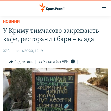
Доступність
посилання
Перейти
НОВИНИ
до
НОВИНИ
У Криму тимчасово закривають
основного
ВОДА.КРИМ
матеріалу
кафе, ресторани і бари – влада
ВІДЕО ТА ФОТО
Перейти
до
27 березень 2020, 12:19
ПОЛІТИКА
основної
БЛОГИ
Поділитись
Читати без VPN
навігації
Перейти
ПОГЛЯД
до
ІНТЕРВ'Ю
пошуку
ВСЕ ЗА ДЕНЬ
СПЕЦПРОЕКТИ
ЯК ОБІЙТИ БЛОКУВАННЯ
ДЕПОРТАЦІЯ