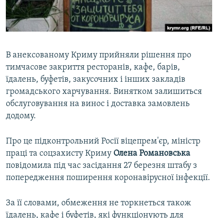
ВІДЕОУРОКИ «ELIFBE»
Русский
СВІДЧЕННЯ ОКУПАЦІЇ
Qırımtatar
УКРАЇНСЬКА ПРОБЛЕМА КРИМУ
В анексованому Криму прийняли рішення про
ДОЛУЧАЙСЯ!
ІНФОГРАФІКА
тимчасове закриття ресторанів, кафе, барів,
їдалень, буфетів, закусочних і інших закладів
громадського харчування. Винятком залишиться
обслуговування на винос і доставка замовлень
Усі сайти RFE/RL
додому.
Про це підконтрольний Росії віцепрем'єр, міністр
праці та соцзахисту Криму
Олена Романовська
повідомила під час засідання 27 березня штабу з
попередження поширення коронавірусної інфекції.
За її словами, обмеження не торкнеться також
їдалень, кафе і буфетів, які функціонують для