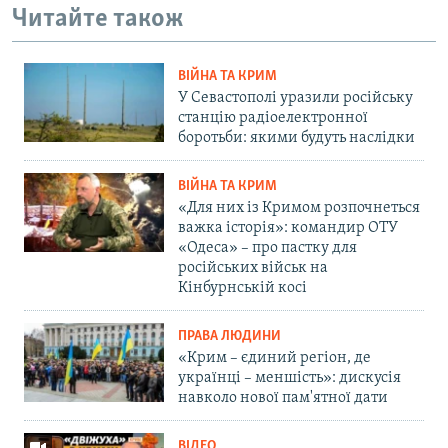
Читайте також
ВІЙНА ТА КРИМ
У Севастополі уразили російську
станцію радіоелектронної
боротьби: якими будуть наслідки
ВІЙНА ТА КРИМ
«Для них із Кримом розпочнеться
важка історія»: командир ОТУ
«Одеса» – про пастку для
російських військ на
Кінбурнській косі
ПРАВА ЛЮДИНИ
«Крим – єдиний регіон, де
українці – меншість»: дискусія
навколо нової пам'ятної дати
ВІДЕО