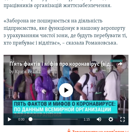
працівників організацій життєзабезпечення.
«Заборона не поширюється на діяльність
підприємства, яке функціонує в нашому аеропорту
з урахуванням чистої зони, де будуть перебувати ті,
хто прибуває і відлітає», – сказала Романовська.
П'ять фактів і міфів про коронавірус (відео)
by
Крим.Реалії
No media source currently available
Auto
0:00
1:15
270p