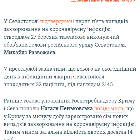
Завантажити на комп'ютер
360p
Auto
270p
360p
404p
404p
У Севастополі
підтверджені
перші п'ять випадків
захворювання на коронавірусну інфекцію,
1080p
1080p
стверджує 27 березня тимчасово виконуючий
обов'язки голови російського уряду Севастополя
Михайло Развожаєв.
У пресслужбі зазначили, що всього на сьогоднішній
день в інфекційній лікарні Севастополя
знаходяться 32 пацієнта, під наглядом 2145.
Раніше голова управління Роспотребнадзору Криму
і Севастополю
Наталя Пеньковська
повідомила
, що
у Криму за минулу добу зареєстровано сім нових
випадків захворювання на коронавірусну інфекцію.
Таким чином загальна кількість хворих досягла 14