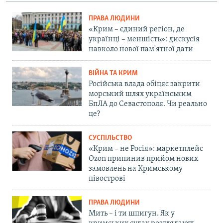
ПРАВА ЛЮДИНИ
«Крим – єдиний регіон, де
українці – меншість»: дискусія
навколо нової пам'ятної дати
ВІЙНА ТА КРИМ
Російська влада обіцяє закрити
морський шлях українським
БпЛА до Севастополя. Чи реально
це?
СУСПІЛЬСТВО
«Крим – не Росія»: маркетплейс
Ozon припинив прийом нових
замовлень на Кримському
півострові
ПРАВА ЛЮДИНИ
Мить – і ти шпигун. Як у