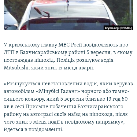
ВІДЕОУРОКИ «ELIFBE»
Русский
СВІДЧЕННЯ ОКУПАЦІЇ
Qırımtatar
УКРАЇНСЬКА ПРОБЛЕМА КРИМУ
ДОЛУЧАЙСЯ!
ІНФОГРАФІКА
У кримському главку МВС Росії повідомляють про
ДТП в Бахчисарайському районі 5 вересня, в якому
постраждав пішохід. Поліція розшукує водія
Усі сайти RFE/RL
Mitsubishi, який зник із місця аварії.
«Розшукується невстановлений водій, який керував
автомобілем «Міцубісі Галант» чорного або темно-
синього кольору, який 5 вересня близько 13 год 50
хв в селі Приємне побачення Бахчисарайського
району на автотрасі скоїв наїзд на пішохода, після
чого зник з місця події в невідомому напрямку», –
йдеться в повідомленні.