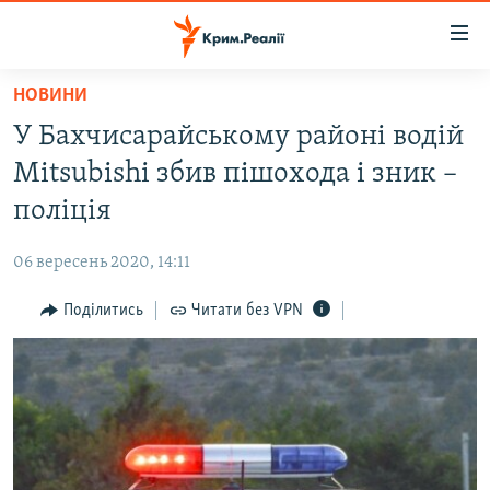
Доступність
посилання
Перейти
НОВИНИ
до
НОВИНИ
У Бахчисарайському районі водій
основного
ВОДА.КРИМ
матеріалу
Mitsubishi збив пішохода і зник –
ВІДЕО ТА ФОТО
Перейти
поліція
до
ПОЛІТИКА
основної
06 вересень 2020, 14:11
БЛОГИ
навігації
Перейти
Поділитись
Читати без VPN
ПОГЛЯД
до
ІНТЕРВ'Ю
пошуку
ВСЕ ЗА ДЕНЬ
СПЕЦПРОЕКТИ
ЯК ОБІЙТИ БЛОКУВАННЯ
ДЕПОРТАЦІЯ