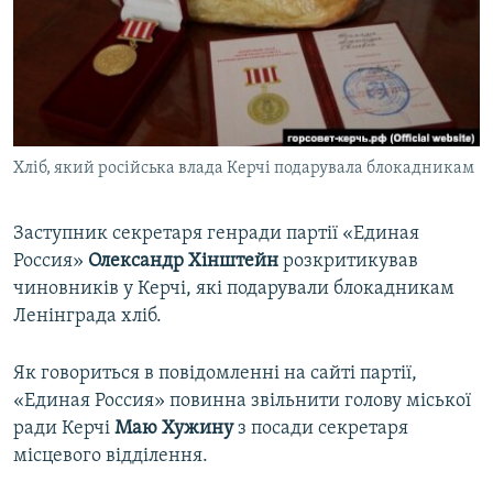
ВІДЕОУРОКИ «ELIFBE»
Русский
СВІДЧЕННЯ ОКУПАЦІЇ
Qırımtatar
УКРАЇНСЬКА ПРОБЛЕМА КРИМУ
ДОЛУЧАЙСЯ!
ІНФОГРАФІКА
Хліб, який російська влада Керчі подарувала блокадникам
Заступник секретаря генради партії «Единая
Усі сайти RFE/RL
Россия»
Олександр Хінштейн
розкритикував
чиновників у Керчі, які подарували блокадникам
Ленінграда хліб.
Як говориться в повідомленні на сайті партії,
«Единая Россия» повинна звільнити голову міської
ради Керчі
Маю Хужину
з посади секретаря
місцевого відділення.