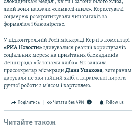
блокадникам медалі, квіти і батони білого хліба,
який вони назвали «символічним». Користувачі
соцмереж розкритикували чиновників за
формалізм і блюзнірство.
У підконтрольній Росії міськраді Керчі в коментарі
«РИА Новости»
здивувалися реакції користувачів
соціальних мереж на привітання блокадників
Ленінграда «батонами хліба». Як заявила
прессекретар міськради
Діана Ушакова
, ветеранам
дарували не звичайний хліб, а караїмські пироги
ручної роботи з м'ясом і картоплею.
Поділитись
Читати без VPN
Follow us
Читайте також