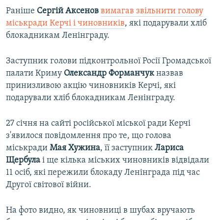
Раніше
Сергій Аксенов
вимагав звільнити голову
міськради Керчі і чиновників
, які подарували хліб
блокадникам Ленінграду.
Заступник голови підконтрольної Росії Громадської
палати Криму
Олександр Форманчук
назвав
принизливою акцію чиновників Керчі, які
подарували хліб блокадникам Ленінграду.
27 січня на сайті російської міської ради Керчі
з'явилося повідомлення про те, що голова
міськради
Мая Хужина
, її заступник
Лариса
Щербула
і ще кілька міських чиновників відвідали
11 осіб, які пережили блокаду Ленінграда під час
Другої світової війни.
На фото видно, як чиновниці в шубах вручають