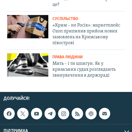
це?
СУСПІЛЬСТВО
«Крим – не Росія»: маркетплейс
Ozon припинив прийом нових
замовлень на Кримському
півострові
ПРАВА ЛЮДИНИ
Мить – і ти шпигун. Як у
кримських судах розглядають
звинувачення в держзраді
ДОЛУЧАЙСЯ!
ПІДТРИМКА