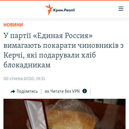
Доступність
посилання
Перейти
НОВИНИ
до
НОВИНИ
У партії «Единая Россия»
основного
ВОДА.КРИМ
матеріалу
вимагають покарати чиновників з
ВІДЕО ТА ФОТО
Перейти
Керчі, які подарували хліб
до
ПОЛІТИКА
блокадникам
основної
БЛОГИ
навігації
30 січень 2020, 19:31
Перейти
ПОГЛЯД
до
Поділитись
Читати без VPN
ІНТЕРВ'Ю
пошуку
ВСЕ ЗА ДЕНЬ
СПЕЦПРОЕКТИ
ЯК ОБІЙТИ БЛОКУВАННЯ
ДЕПОРТАЦІЯ