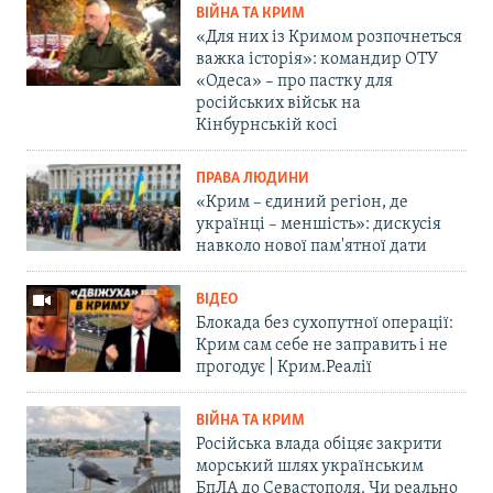
ВІЙНА ТА КРИМ
«Для них із Кримом розпочнеться
важка історія»: командир ОТУ
«Одеса» – про пастку для
російських військ на
Кінбурнській косі
ПРАВА ЛЮДИНИ
«Крим – єдиний регіон, де
українці – меншість»: дискусія
навколо нової пам'ятної дати
ВІДЕО
Блокада без сухопутної операції:
Крим сам себе не заправить і не
прогодує | Крим.Реалії
ВІЙНА ТА КРИМ
Російська влада обіцяє закрити
морський шлях українським
БпЛА до Севастополя. Чи реально