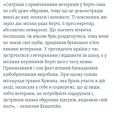
«Ситуація з привітаннями ветеранів у Керчі сама
по собі дуже обурлива, тому що це демонстрація
явної до них зневаги і неповаги. Ті пояснення, які
зараз дає міська рада Керчі, її прессекретар,
абсолютно невиразні. Що значить вітаючи
поспішали, їм ніколи було роздягнутися, тому вони
не зняли свої шуби, приділяли буквально п'ять
хвилин ветеранам. У президента країни є час
зустрічатися з ветеранами і віддавати їм шану, а у
міських керівників Керчі цього часу немає.
Принизливий і сам факт вітання блокадників
хлібобулочними виробами. При цьому голова
міськради травня Хужина, яка брала участь в цій
акції, написала у себе в соцмережі, що ці люди,
тобто ветерани, не потребують подарунків і,
зустрівши шквал обурених відгуків, видалила свій
пост», – зазначив Хінштейн.