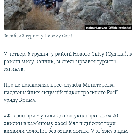
ВІДЕОУРОКИ «ELIFBE»
Русский
СВІДЧЕННЯ ОКУПАЦІЇ
Qırımtatar
УКРАЇНСЬКА ПРОБЛЕМА КРИМУ
Загиблий турист у Новому Світі
ДОЛУЧАЙСЯ!
ІНФОГРАФІКА
У четвер, 5 грудня, у районі Нового Світу (Судака), в
районі мису Капчик, зі скелі зірвався турист і
Усі сайти RFE/RL
загинув.
Про це повідомляє прес-служба Міністерства
надзвичайних ситуацій підконтрольного Росії
уряду Криму.
«Фахівці приступили до пошуків і протягом 20
хвилин в кам'яному хаосі біля підніжжя гори
виявили чоловіка без ознак життя. У зв'язку з цим