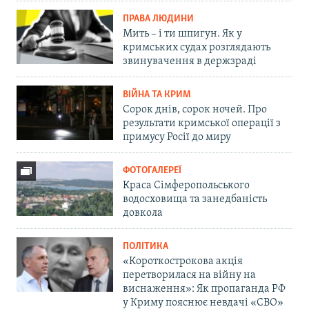
ПРАВА ЛЮДИНИ
Мить – і ти шпигун. Як у
кримських судах розглядають
звинувачення в держзраді
ВІЙНА ТА КРИМ
Сорок днів, сорок ночей. Про
результати кримської операції з
примусу Росії до миру
ФОТОГАЛЕРЕЇ
Краса Сімферопольського
водосховища та занедбаність
довкола
ПОЛІТИКА
«Короткострокова акція
перетворилася на війну на
виснаження»: Як пропаганда РФ
у Криму пояснює невдачі «СВО»