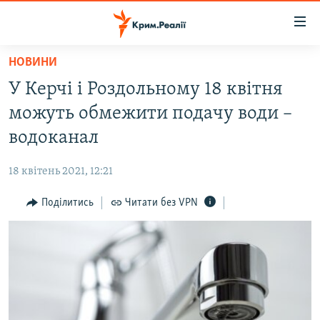
Доступність
посилання
Перейти
НОВИНИ
до
НОВИНИ
У Керчі і Роздольному 18 квітня
основного
ВОДА.КРИМ
матеріалу
можуть обмежити подачу води –
ВІДЕО ТА ФОТО
Перейти
водоканал
до
ПОЛІТИКА
основної
18 квітень 2021, 12:21
БЛОГИ
навігації
Перейти
Поділитись
Читати без VPN
ПОГЛЯД
до
ІНТЕРВ'Ю
пошуку
ВСЕ ЗА ДЕНЬ
СПЕЦПРОЕКТИ
ЯК ОБІЙТИ БЛОКУВАННЯ
ДЕПОРТАЦІЯ