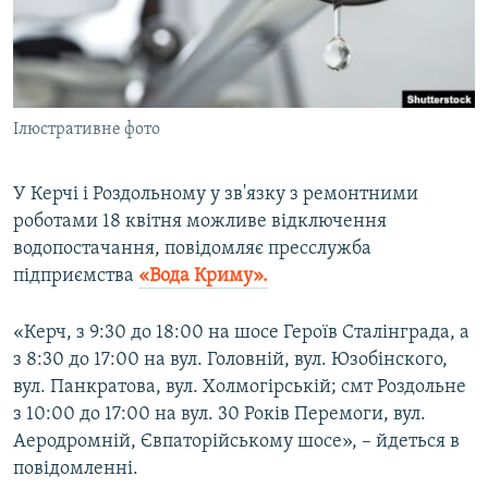
ВІДЕОУРОКИ «ELIFBE»
Русский
СВІДЧЕННЯ ОКУПАЦІЇ
Qırımtatar
УКРАЇНСЬКА ПРОБЛЕМА КРИМУ
Ілюстративне фото
ДОЛУЧАЙСЯ!
ІНФОГРАФІКА
У Керчі і Роздольному у зв'язку з ремонтними
роботами 18 квітня можливе відключення
Усі сайти RFE/RL
водопостачання, повідомляє пресслужба
підприємства
«Вода Криму».
«Керч, з 9:30 до 18:00 на шосе Героїв Сталінграда, а
з 8:30 до 17:00 на вул. Головній, вул. Юзобінского,
вул. Панкратова, вул. Холмогірській; смт Роздольне
з 10:00 до 17:00 на вул. 30 Років Перемоги, вул.
Аеродромній, Євпаторійському шосе», – йдеться в
повідомленні.