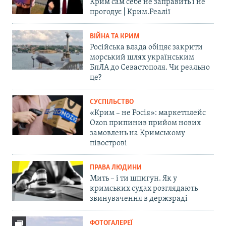
Крим сам себе не заправить і не
прогодує | Крим.Реалії
ВІЙНА ТА КРИМ
Російська влада обіцяє закрити
морський шлях українським
БпЛА до Севастополя. Чи реально
це?
СУСПІЛЬСТВО
«Крим – не Росія»: маркетплейс
Ozon припинив прийом нових
замовлень на Кримському
півострові
ПРАВА ЛЮДИНИ
Мить – і ти шпигун. Як у
кримських судах розглядають
звинувачення в держзраді
ФОТОГАЛЕРЕЇ