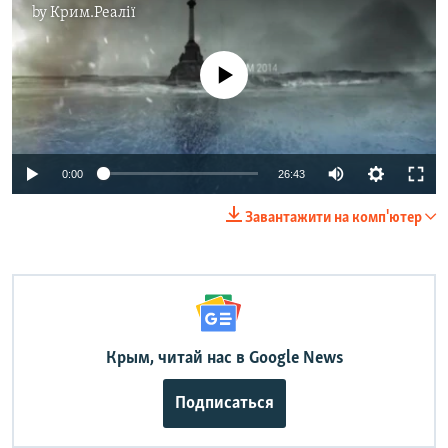
by
Крим.Реалії
No media source currently available
Auto
0:00
26:43
240p
Завантажити на комп'ютер
360p
Auto
240p
360p
480p
480p
720p
720p
1080p
1080p
Крым, читай нас в Google News
Подписаться