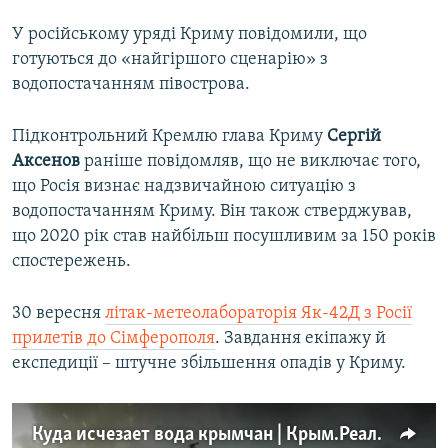
У російському уряді Криму повідомили, що
готуються до «найгіршого сценарію» з
водопостачанням півострова.
Підконтрольний Кремлю глава Криму
Сергій
Аксенов
раніше повідомляв, що не виключає того,
що Росія визнає надзвичайною ситуацію з
водопостачанням Криму. Він також стверджував,
що 2020 рік став найбільш посушливим за 150 років
спостережень.
30 вересня
літак-метеолабораторія Як-42Д з Росії
прилетів до Сімферополя
. Завдання екіпажу й
експедиції – штучне збільшення опадів у Криму.
Куда исчезает вода крымчан | Крым.Реалии ТВ (видео)