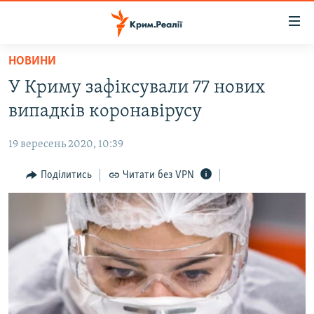
Доступність
посилання
Перейти
НОВИНИ
до
НОВИНИ
У Криму зафіксували 77 нових
основного
ВОДА.КРИМ
матеріалу
випадків коронавірусу
ВІДЕО ТА ФОТО
Перейти
до
19 вересень 2020, 10:39
ПОЛІТИКА
основної
БЛОГИ
Поділитись
Читати без VPN
навігації
Перейти
ПОГЛЯД
до
ІНТЕРВ'Ю
пошуку
ВСЕ ЗА ДЕНЬ
СПЕЦПРОЕКТИ
ЯК ОБІЙТИ БЛОКУВАННЯ
ДЕПОРТАЦІЯ