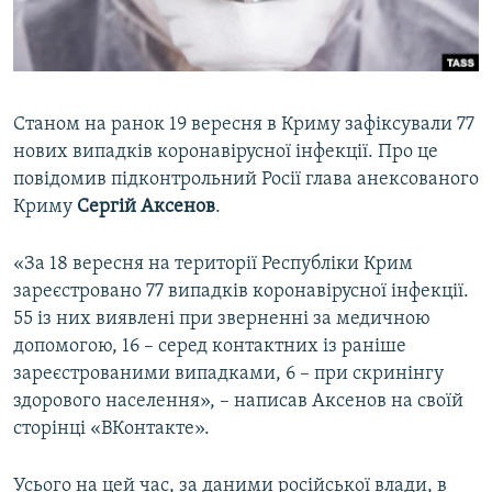
ВІДЕОУРОКИ «ELIFBE»
Русский
СВІДЧЕННЯ ОКУПАЦІЇ
Qırımtatar
УКРАЇНСЬКА ПРОБЛЕМА КРИМУ
Станом на ранок 19 вересня в Криму зафіксували 77
ДОЛУЧАЙСЯ!
ІНФОГРАФІКА
нових випадків коронавірусної інфекції. Про це
повідомив підконтрольний Росії глава анексованого
Криму
Сергій Аксенов
.
Усі сайти RFE/RL
«За 18 вересня на території Республіки Крим
зареєстровано 77 випадків коронавірусної інфекції.
55 із них виявлені при зверненні за медичною
допомогою, 16 – серед контактних із раніше
зареєстрованими випадками, 6 – при скринінгу
здорового населення», – написав Аксенов на своїй
сторінці «ВКонтакте».
Усього на цей час, за даними російської влади, в