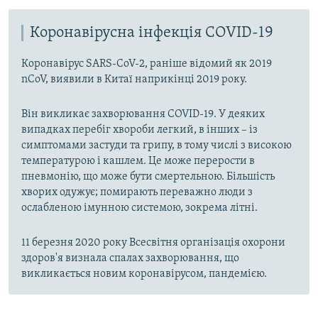
Коронавірусна інфекція COVID-19
Коронавірус SARS-CoV-2, раніше відомий як 2019
nCoV, виявили в Китаї наприкінці 2019 року.
Він викликає захворювання COVID-19. У деяких
випадках перебіг хвороби легкий, в інших – із
симптомами застуди та грипу, в тому числі з високою
температурою і кашлем. Це може перерости в
пневмонію, що може бути смертельною. Більшість
хворих одужує; помирають переважно люди з
ослабленою імунною системою, зокрема літні.
11 березня 2020 року Всесвітня організація охорони
здоров'я визнала спалах захворювання, що
викликається новим коронавірусом, пандемією.