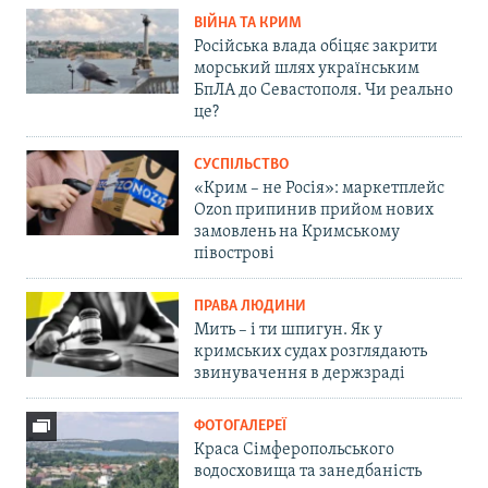
ВІЙНА ТА КРИМ
Російська влада обіцяє закрити
морський шлях українським
БпЛА до Севастополя. Чи реально
це?
СУСПІЛЬСТВО
«Крим – не Росія»: маркетплейс
Ozon припинив прийом нових
замовлень на Кримському
півострові
ПРАВА ЛЮДИНИ
Мить – і ти шпигун. Як у
кримських судах розглядають
звинувачення в держзраді
ФОТОГАЛЕРЕЇ
Краса Сімферопольського
водосховища та занедбаність