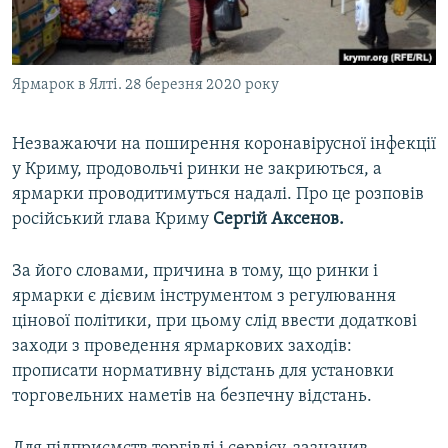
ВІДЕОУРОКИ «ELIFBE»
Русский
СВІДЧЕННЯ ОКУПАЦІЇ
Qırımtatar
Ярмарок в Ялті. 28 березня 2020 року
УКРАЇНСЬКА ПРОБЛЕМА КРИМУ
ДОЛУЧАЙСЯ!
ІНФОГРАФІКА
Незважаючи на поширення коронавірусної інфекції
у Криму, продовольчі ринки не закриються, а
ярмарки проводитимуться надалі. Про це розповів
Усі сайти RFE/RL
російський глава Криму
Сергій Аксенов.
За його словами, причина в тому, що ринки і
ярмарки є дієвим інструментом з регулювання
цінової політики, при цьому слід ввести додаткові
заходи з проведення ярмаркових заходів:
прописати нормативну відстань для установки
торговельних наметів на безпечну відстань.