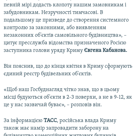
певній мірі додасть клопоту нашим замовникам і
ВІДЕОУРОКИ «ELIFBE»
Русский
забудовникам. Незручності тимчасові. В
СВІДЧЕННЯ ОКУПАЦІЇ
подальшому це призведе до створення системного
Qırımtatar
контролю за законними, або виявленням
УКРАЇНСЬКА ПРОБЛЕМА КРИМУ
незаконних об'єктів самовільного будівництва», –
ДОЛУЧАЙСЯ!
ІНФОГРАФІКА
цитує пресслужба відомства призначеного Росією
заступника голови уряду Криму
Євгена Кабанова.
Він пояснив, що до кінця квітня в Криму сформують
Усі сайти RFE/RL
єдиний реєстр будівельних об'єктів.
«Щоб наш Госбуднагляд чітко знав, що в цьому
місці будуються об'єкти в 2-3 поверхи, а не в 9-12, як
це у нас зазвичай буває», – розповів він.
За інформацією
ТАСС
, російська влада Криму
також має намір запровадити заборону на
будівництво комерційних житлових будинків