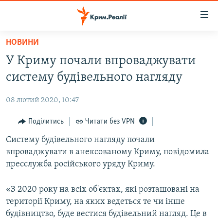
Доступність
посилання
Перейти
НОВИНИ
до
НОВИНИ
У Криму почали впроваджувати
основного
ВОДА.КРИМ
матеріалу
систему будівельного нагляду
ВІДЕО ТА ФОТО
Перейти
до
08 лютий 2020, 10:47
ПОЛІТИКА
основної
БЛОГИ
Поділитись
Читати без VPN
навігації
Перейти
ПОГЛЯД
Систему будівельного нагляду почали
до
впроваджувати в анексованому Криму, повідомила
ІНТЕРВ'Ю
пошуку
пресслужба російського уряду Криму.
ВСЕ ЗА ДЕНЬ
«З 2020 року на всіх об'єктах, які розташовані на
СПЕЦПРОЕКТИ
території Криму, на яких ведеться те чи інше
ЯК ОБІЙТИ БЛОКУВАННЯ
ДЕПОРТАЦІЯ
будівництво, буде вестися будівельний нагляд. Це в