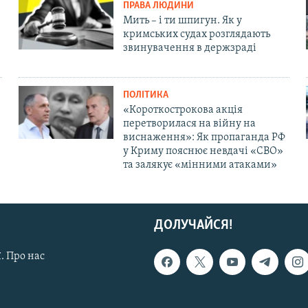
ПРАВА ЛЮДИНИ
Мить – і ти шпигун. Як у
кримських судах розглядають
звинувачення в держзраді
ПОЛІТИКА
«Короткострокова акція
перетворилася на війну на
виснаження»: Як пропаганда РФ
у Криму пояснює невдачі «СВО»
та залякує «мінними атаками»
ДОЛУЧАЙСЯ!
. Про нас