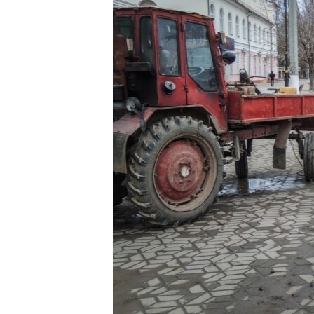
ВІДЕОУРОКИ «ELIFBE»
СВІДЧЕННЯ ОКУПАЦІЇ
УКРАЇНСЬКА ПРОБЛЕМА КРИМУ
ІНФОГРАФІКА