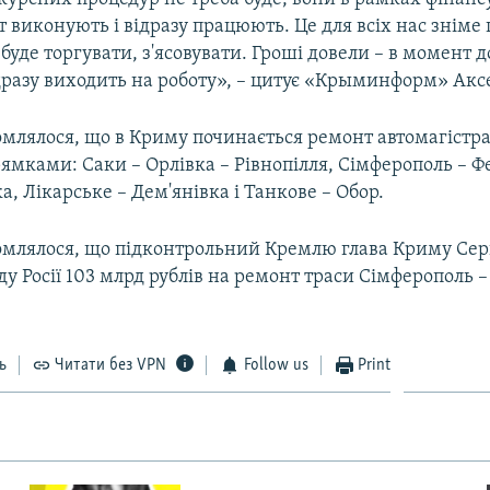
т виконують і відразу працюють. Це для всіх нас зніме
а буде торгувати, з'ясовувати. Гроші довели – в момент 
дразу виходить на роботу», – цитує «Крыминформ»
Акс
омлялося, що в Криму починається ремонт автомагістра
мками: Саки – Орлівка – Рівнопілля, Сімферополь – Фе
, Лікарське – Дем'янівка і Танкове – Обор.
омлялося, що підконтрольний Кремлю глава Криму Сер
ду Росії 103 млрд рублів на ремонт траси Сімферополь –
ь
Читати без VPN
Follow us
Print