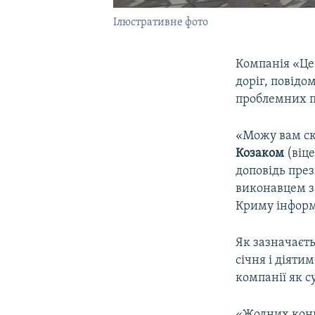
Ілюстративне фото
Компанія «Це
доріг, повідо
проблемних п
«Можу вам ска
Козаком
(віце
доповідь пре
виконавцем з 
Криму інфор
Як зазначаєть
січня і діяти
компанії як с
«Жодних конк