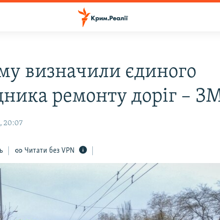
му визначили єдиного
дника ремонту доріг – З
, 20:07
ь
Читати без VPN