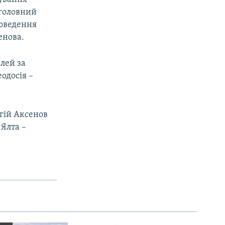
 головний
доведення
енова.
лей за
одосія –
гій Аксенов
 Ялта –