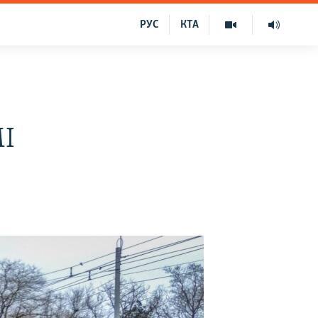
РУС
КТА
МІ