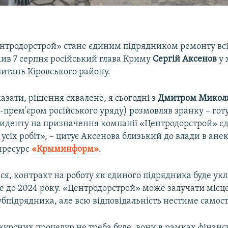
нтродорстрой» стане єдиним підрядником ремонту вс
мив 7 серпня російський глава Криму
Сергій
Аксенов
у 
итань Кіровського району.
зати, рішення схвалене, я сьогодні з
Дмитром Микол
-прем'єром російського уряду) розмовляв зранку – гот
зиденту на призначення компанії «Центродорстрой» 
усіх робіт», – цитує Аксенова близький до влади в ан
мресурс
«Крыминформ»
.
ся, контракт на роботу як єдиного підрядника буде укл
ме до 2024 року. «Центродорстрой» може залучати місц
убпідрядника, але всю відповідальність нестиме самост
урсних процедур не треба буде, вони в рамках фінан