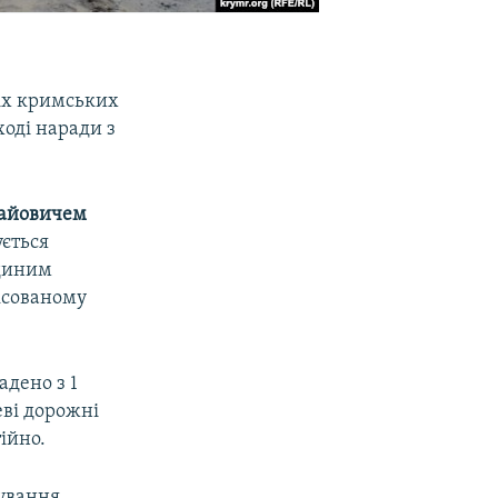
іх кримських
ході наради з
айовичем
ується
єдиним
ексованому
адено з 1
еві дорожні
ійно.
сування