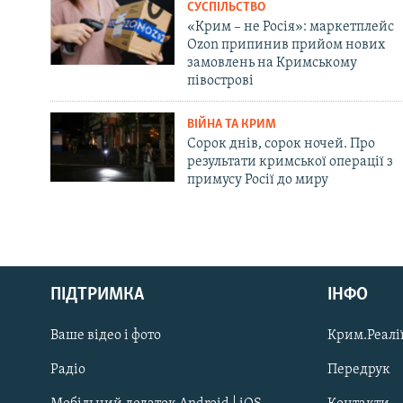
СУСПІЛЬСТВО
«Крим – не Росія»: маркетплейс
Ozon припинив прийом нових
замовлень на Кримському
півострові
ВІЙНА ТА КРИМ
Сорок днів, сорок ночей. Про
результати кримської операції з
примусу Росії до миру
Русский
ПІДТРИМКА
ІНФО
Qırımtatar
Ваше відео і фото
Крим.Реалії
ДОЛУЧАЙСЯ!
Радіо
Передрук