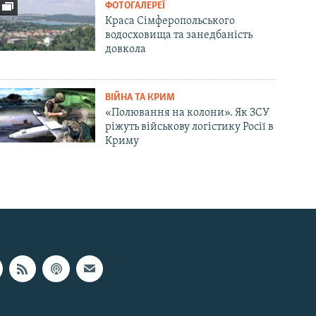
ФОТОГАЛЕРЕЇ
Краса Сімферопольського
водосховища та занедбаність
довкола
ВІЙНА ТА КРИМ
«Полювання на колони». Як ЗСУ
ріжуть військову логістику Росії в
Криму