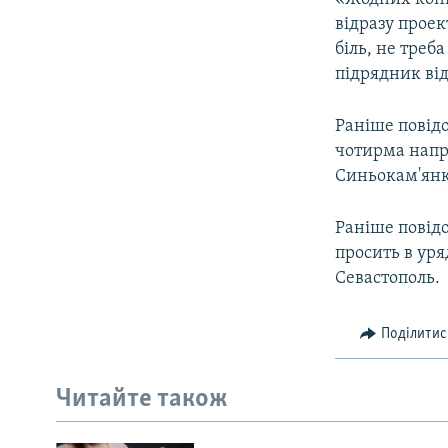
відразу проек
біль, не треб
підрядник ві
Раніше повід
чотирма напря
Синьокам'янка
Раніше повід
просить в уря
Севастополь.
Поділитис
Читайте також