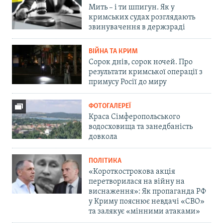
Мить – і ти шпигун. Як у
кримських судах розглядають
звинувачення в держзраді
ВІЙНА ТА КРИМ
Сорок днів, сорок ночей. Про
результати кримської операції з
примусу Росії до миру
ФОТОГАЛЕРЕЇ
Краса Сімферопольського
водосховища та занедбаність
довкола
ПОЛІТИКА
«Короткострокова акція
перетворилася на війну на
виснаження»: Як пропаганда РФ
у Криму пояснює невдачі «СВО»
та залякує «мінними атаками»