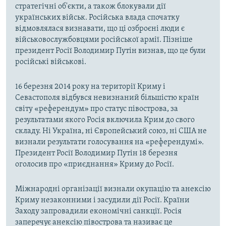
стратегічні об'єкти, а також блокували дії
українських військ. Російська влада спочатку
відмовлялася визнавати, що ці озброєні люди є
військовослужбовцями російської армії. Пізніше
президент Росії Володимир Путін визнав, що це були
російські військові.
16 березня 2014 року на території Криму і
Севастополя відбувся невизнаний більшістю країн
світу «референдум» про статус півострова, за
результатами якого Росія включила Крим до свого
складу. Ні Україна, ні Європейський союз, ні США не
визнали результати голосування на «референдумі».
Президент Росії Володимир Путін 18 березня
оголосив про «приєднання» Криму до Росії.
Міжнародні організації визнали окупацію та анексію
Криму незаконними і засудили дії Росії. Країни
Заходу запровадили економічні санкції. Росія
заперечує анексію півострова та називає це