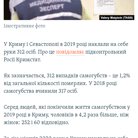
ВІДЕОУРОКИ «ELIFBE»
Русский
СВІДЧЕННЯ ОКУПАЦІЇ
Qırımtatar
Ілюстративне фото
УКРАЇНСЬКА ПРОБЛЕМА КРИМУ
ДОЛУЧАЙСЯ!
ІНФОГРАФІКА
У Криму і Севастополі в 2019 році наклали на себе
руки 312 осіб. Про це
повідомляє
підконтрольний
Росії Кримстат.
Усі сайти RFE/RL
Як зазначається, 312 випадків самогубств – це 1,2%
від загальної кількості померлих. У 2018 році
самогубства вчинили 317 осіб.
Серед людей, які покінчили життя самогубством у
2019 році в Криму, чоловіків в 4,2 раза більше, ніж
жінок: 252 і 60 відповідно.