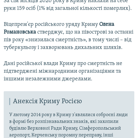
За сім місяців 2020 року в Криму наклали на себе
руки 159 осіб (1% від загальної кількості померлих).
Віцепрем'єр російського уряду Криму
Олена
Романовська
стверджує, що на півострові за останні
пів року «знизилася смертність», в тому числі – від
туберкульозу і захворювань дихальних шляхів.
Дані російської влади Криму про смертність не
підтверджені міжнародними організаціями та
іншими незалежними джерелами.
Анексія Криму Росією
У лютому 2014 року в Криму з'являлися озброєні люди
в формі без розпізнавальних знаків, які захопили
будівлю Верховної Ради Криму, Сімферопольський
аеропорт, Керченську поромну переправу, інші