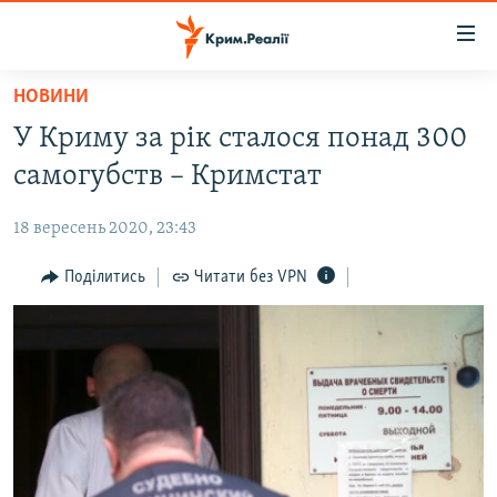
Доступність
посилання
Перейти
НОВИНИ
до
НОВИНИ
У Криму за рік сталося понад 300
основного
ВОДА.КРИМ
матеріалу
самогубств – Кримстат
ВІДЕО ТА ФОТО
Перейти
до
18 вересень 2020, 23:43
ПОЛІТИКА
основної
БЛОГИ
Поділитись
Читати без VPN
навігації
Перейти
ПОГЛЯД
до
ІНТЕРВ'Ю
пошуку
ВСЕ ЗА ДЕНЬ
СПЕЦПРОЕКТИ
ЯК ОБІЙТИ БЛОКУВАННЯ
ДЕПОРТАЦІЯ