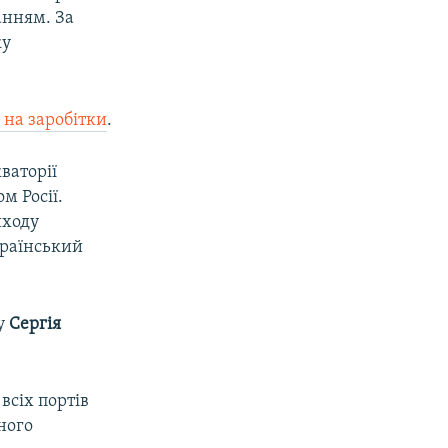
анням. За
ку
 на заробітки
.
ваторії
м Росії.
иходу
країнський
му
Сергія
всіх портів
ного