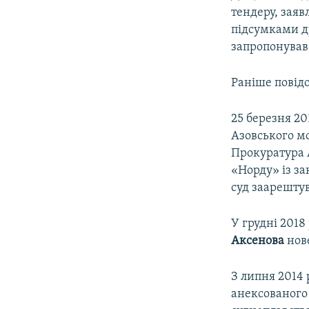
тендеру, заяв
підсумками др
запропонував 
Раніше повід
25 березня 2
Азовського мо
Прокуратура 
«Норду» із за
суд заарештув
У грудні 2018
Аксенова
нове
З липня 2014 
анексованого 