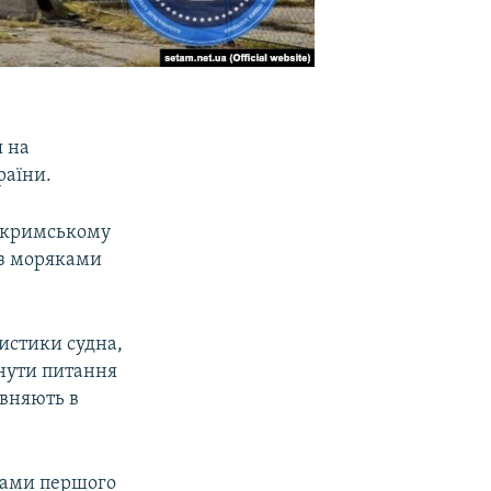
я на
раїни.
 у кримському
 з моряками
ристики судна,
янути питання
евняють в
атами першого