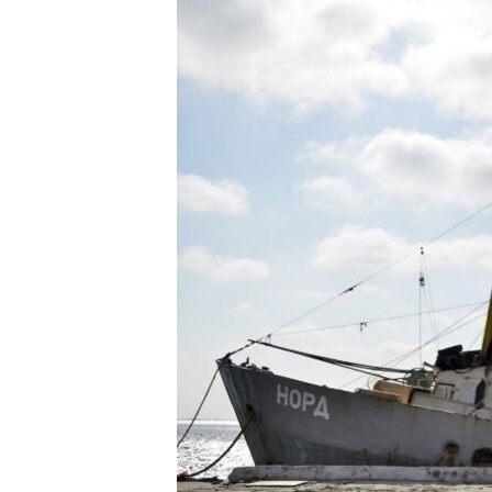
ВІДЕОУРОКИ «ELIFBE»
СВІДЧЕННЯ ОКУПАЦІЇ
УКРАЇНСЬКА ПРОБЛЕМА КРИМУ
ІНФОГРАФІКА