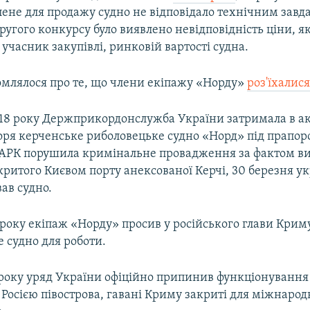
лене для продажу судно не відповідало технічним завд
угого конкурсу було виявлено невідповідність ціни, я
учасник закупівлі, ринковій вартості судна.
омлялося про те, що члени екіпажу «Норду»
роз'їхалися
018 року Держприкордонслужба України затримала в ак
ря керченське риболовецьке судно «Норд» під прапоро
АРК порушила кримінальне провадження за фактом в
критого Києвом порту анексованої Керчі, 30 березня у
ав судно.
 року екіпаж «Норду» просив у російського глави Кри
 судно для роботи.
року уряд України офіційно припинив функціонування 
Росією півострова, гавані Криму закриті для міжнарод