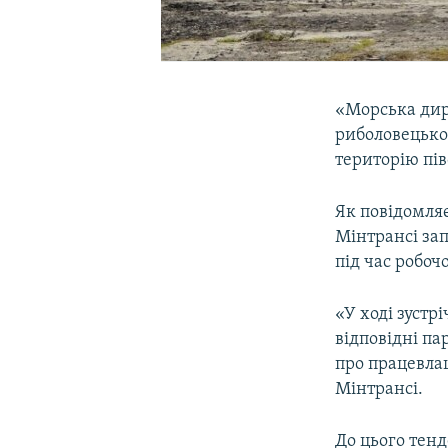
«Морська дир
риболовецько
територію пі
Як повідомляє
Мінтрансі за
під час робоч
«У ході зустр
відповідні п
про працевлаш
Мінтрансі.
До цього тенд