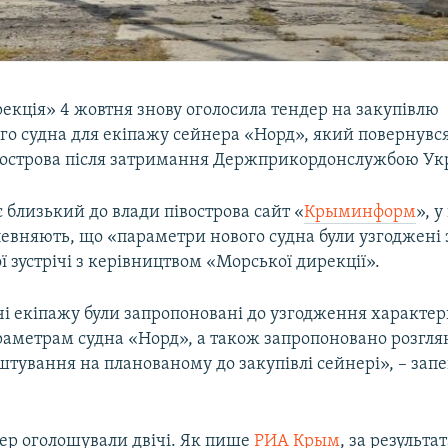
екція» 4 жовтня знову оголосила тендер на закупівлю
го судна для екіпажу сейнера «Норд», який повернувс
вострова після затримання Держприкордонслужбою Ук
 близький до влади півострова сайт «​
Крыминформ
»​,
певняють, що «параметри нового судна були узгоджені
ої зустрічі з керівництвом «Морської дирекції».
ічі екіпажу були запропоновані до узгодження характе
араметрам судна «Норд», а також запропоновано розгл
тування на планованому до закупівлі сейнері», – зап
ер оголошували двічі. Як пише
РИА Крым
, за результ