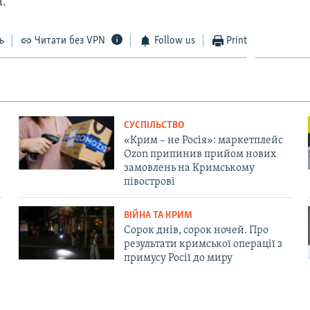
а.
ь
Читати без VPN
Follow us
Print
СУСПІЛЬСТВО
«Крим – не Росія»: маркетплейс
Ozon припинив прийом нових
замовлень на Кримському
півострові
ВІЙНА ТА КРИМ
Сорок днів, сорок ночей. Про
результати кримської операції з
примусу Росії до миру