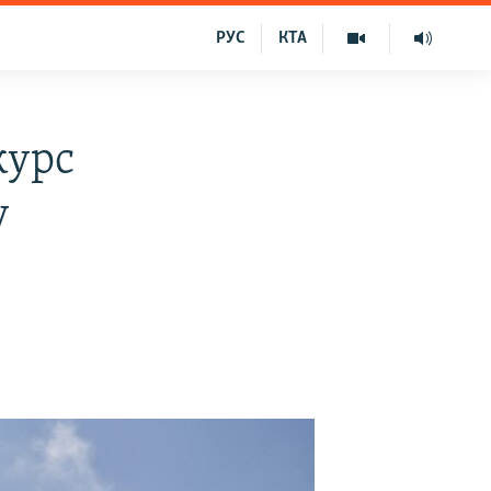
РУС
КТА
курс
у