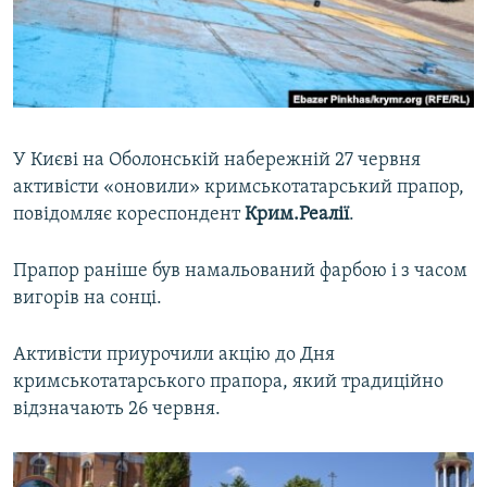
ВІДЕОУРОКИ «ELIFBE»
Русский
СВІДЧЕННЯ ОКУПАЦІЇ
Qırımtatar
УКРАЇНСЬКА ПРОБЛЕМА КРИМУ
ДОЛУЧАЙСЯ!
ІНФОГРАФІКА
У Києві на Оболонській набережній 27 червня
активісти «оновили» кримськотатарський прапор,
повідомляє кореспондент
Крим.Реалії
.
Усі сайти RFE/RL
Прапор раніше був намальований фарбою і з часом
вигорів на сонці.
Активісти приурочили акцію до Дня
кримськотатарського прапора, який традиційно
відзначають 26 червня.