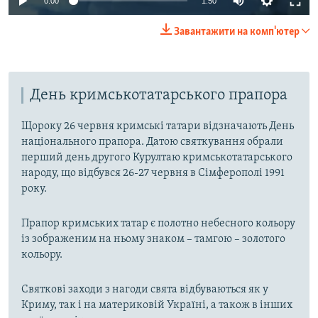
0:00
1:50
240p
Завантажити на комп'ютер
360p
Auto
240p
360p
480p
480p
День кримськотатарського прапора
720p
720p
1080p
1080p
Щороку 26 червня кримські татари відзначають День
національного прапора. Датою святкування обрали
перший день другого Курултаю кримськотатарського
народу, що відбувся 26-27 червня в Сімферополі 1991
року.
Прапор кримських татар є полотно небесного кольору
із зображеним на ньому знаком – тамгою – золотого
кольору.
Святкові заходи з нагоди свята відбуваються як у
Криму, так і на материковій Україні, а також в інших