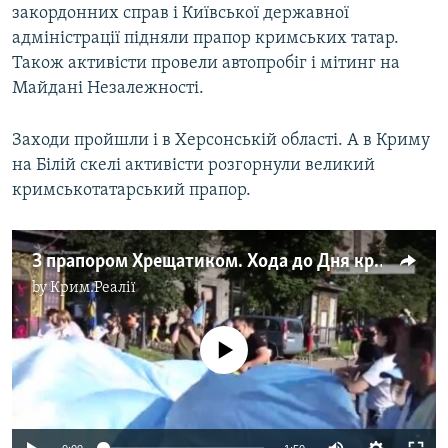
закордонних справ і Київської державної
адміністрації підняли прапор кримських татар.
Також активісти провели автопробіг і мітинг на
Майдані Незалежності.
Заходи пройшли і в Херсонській області. А в Криму
на Білій скелі активісти розгорнули великий
кримськотатарський прапор.
З прапором Хрещатиком. Хода до Дня кримськотатарського прапора в Києві (відео)
by
Крим.Реалії
No media source currently available
Auto