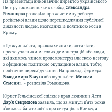
На презентації виконавчий директор українського
Центру громадянських свобод
Олександра
Романцова
розповіла про «системну роботу»
російської влади щодо перешкоджання публічної
діяльності людей, незгодних із політикою Росії в
Криму.
«Це журналісти, правозахисники, активісти,
просто учасники масових демонстрацій або люди,
які якимось чином продемонстрували свою незгоду
з офіційною політикою окупаційної влади. Тобто,
політичне переслідування. Наприклад, фермера
Володимира
Балуха
або журналіста
Миколи
Семени
», – розповіла Романцова.
Юрист Гельсінської спілки з прав людини з Ялти
Дар'я
Свиридова
заявила, що за минулі п'ять років
з'явилося багато звітів про ситуацію в Криму, а