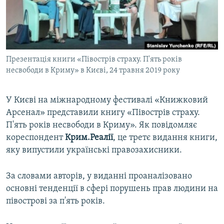
ВІДЕОУРОКИ «ELIFBE»
Русский
СВІДЧЕННЯ ОКУПАЦІЇ
Qırımtatar
УКРАЇНСЬКА ПРОБЛЕМА КРИМУ
Презентація книги «Півострів страху. П'ять років
ДОЛУЧАЙСЯ!
ІНФОГРАФІКА
несвободи в Криму» в Києві, 24 травня 2019 року
У Києві на міжнародному фестивалі «Книжковий
Усі сайти RFE/RL
Арсенал» представили книгу «Півострів страху.
П'ять років несвободи в Криму». Як повідомляє
кореспондент
Крим.Реалії
, це третє видання книги,
яку випустили українські правозахисники.
За словами авторів, у виданні проаналізовано
основні тенденції в сфері порушень прав людини на
півострові за п'ять років.