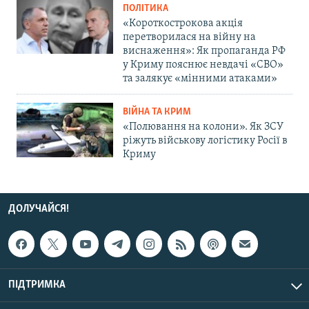
ПОЛІТИКА
«Короткострокова акція
перетворилася на війну на
виснаження»: Як пропаганда РФ
у Криму пояснює невдачі «СВО»
та залякує «мінними атаками»
ВІЙНА ТА КРИМ
«Полювання на колони». Як ЗСУ
ріжуть військову логістику Росії в
Криму
ДОЛУЧАЙСЯ!
ПІДТРИМКА