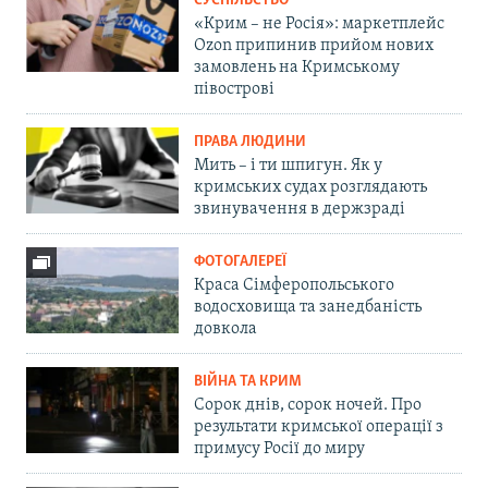
СУСПІЛЬСТВО
«Крим – не Росія»: маркетплейс
Ozon припинив прийом нових
замовлень на Кримському
півострові
ПРАВА ЛЮДИНИ
Мить – і ти шпигун. Як у
кримських судах розглядають
звинувачення в держзраді
ФОТОГАЛЕРЕЇ
Краса Сімферопольського
водосховища та занедбаність
довкола
ВІЙНА ТА КРИМ
Сорок днів, сорок ночей. Про
результати кримської операції з
примусу Росії до миру