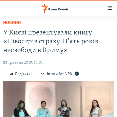
Доступність
посилання
Перейти
НОВИНИ
до
НОВИНИ
У Києві презентували книгу
основного
ВОДА.КРИМ
матеріалу
«Півострів страху. П'ять років
ВІДЕО ТА ФОТО
Перейти
несвободи в Криму»
до
ПОЛІТИКА
основної
24 травень 2019, 14:01
БЛОГИ
навігації
Перейти
Поділитись
Читати без VPN
ПОГЛЯД
до
ІНТЕРВ'Ю
пошуку
ВСЕ ЗА ДЕНЬ
СПЕЦПРОЕКТИ
ЯК ОБІЙТИ БЛОКУВАННЯ
ДЕПОРТАЦІЯ