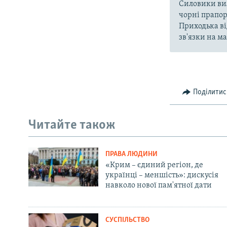
Силовики вил
чорні прапор
Приходька ві
зв'язки на м
Поділитис
Читайте також
ПРАВА ЛЮДИНИ
«Крим – єдиний регіон, де
українці – меншість»: дискусія
навколо нової пам'ятної дати
СУСПІЛЬСТВО