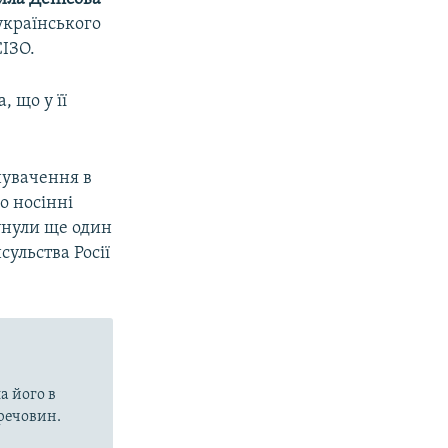
українського
СІЗО.
, що у її
нувачення в
о носінні
унули ще один
сульства Росії
а його в
речовин.