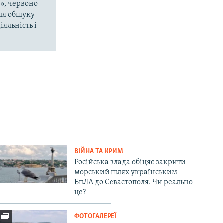
», червоно-
сля обшуку
яльність і
ВІЙНА ТА КРИМ
Російська влада обіцяє закрити
морський шлях українським
БпЛА до Севастополя. Чи реально
це?
ФОТОГАЛЕРЕЇ