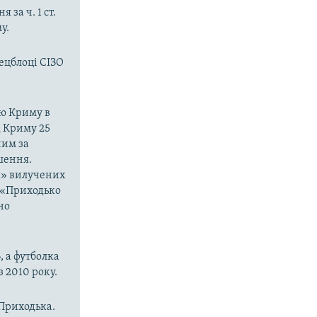
за ч. 1 ст.
у.
ецблоці СІЗО
єю Криму в
 Криму 25
ним за
шення.
я» вилучених
о «Приходько
но
, а футболка
з 2010 року.
 Приходька.