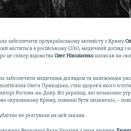
зана забезпечити проукраїнському активісту з Криму
Ол
який міститься в російському СІЗО, медичний догляд і 
ро це спікер відомства
Олег Ніколаєнко
написав на свої
ана забезпечити медичним доглядом та належними ум
політв'язня Олега Приходька, стан здоров'я якого істот
оляторі Ростова-на-Дону. Всі українці, які незаконно у
сово окупованому Криму, повинні бути звільнені», – пов
публічно не реагували на цей заклик.
оважена Верховної Ради України з прав людини
Людми