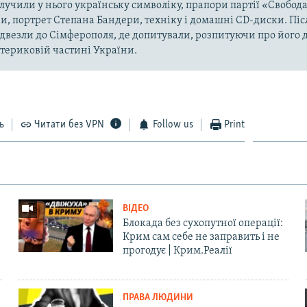
учили у нього українську символіку, прапори партії «Свобода
и, портрет Степана Бандери, техніку і домашні CD-диски. Пі
двезли до Сімферополя, де допитували, розпитуючи про його ді
атериковій частині України.
ь
Читати без VPN
Follow us
Print
ВІДЕО
Блокада без сухопутної операції:
Крим сам себе не заправить і не
прогодує | Крим.Реалії
ПРАВА ЛЮДИНИ