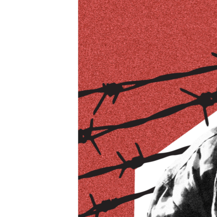
ВІДЕОУРОКИ «ELIFBE»
СВІДЧЕННЯ ОКУПАЦІЇ
УКРАЇНСЬКА ПРОБЛЕМА КРИМУ
ІНФОГРАФІКА