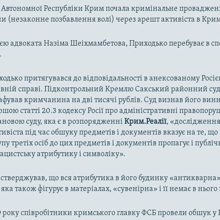
Автономної Республіки Крим почала кримінальне провадження 
ни (незаконне позбавлення волі) через арешт активіста в Крим
єю адвоката
Назіма Шеіхмамбетова, Приходько перебуває в сп
.
ходько притягувався до відповідальності в анексованому Росі
ивній справі. Підконтрольний Кремлю Сакський районний суд
фував кримчанина на дві тисячі рублів. Суд визнав його вин
шою статті 20.3 кодексу Росії про адміністративні правопору
тановою суду, яка є в розпорядженні
Крим.Реалії
, «дослідженн
тивіста під час обшуку предметів і документів вказує на те, щ
пу третіх осіб до цих предметів і документів пропагує і публіч
ацистську атрибутику і символіку».
 стверджував, що вся атрибутика в його будинку «антикварна»
 яка також фігурує в матеріалах, «сувенірна» і її немає в нього 
9 року співробітники кримського главку ФСБ провели обшук у