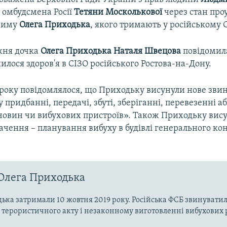
 омбудсмена Росії
Тетяни Москолькової
через стан про
Криму
Олега Приходька
, якого тримають у російському 
жня дочка
Олега Приходька Наталя Швецова
повідомила
илося здоров'я в СІЗО російського Ростова-на-Дону.
0 року повідомлялося, що Приходьку висунули нове зви
придбанні, передачі, збуті, зберіганні, перевезенні аб
човин чи вибухових пристроїв». Також Приходьку вис
ачення – планування вибуху в будівлі генерального кон
Олега Приходька
ька затримали 10 жовтня 2019 року. Російська ФСБ звинуватил
о терористичного акту і незаконному виготовленні вибухових 