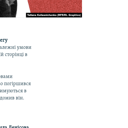
егу
належні умови
й сторінці в​
овами
но погіршився
тримуються в
ідомив він.
ла Денісова