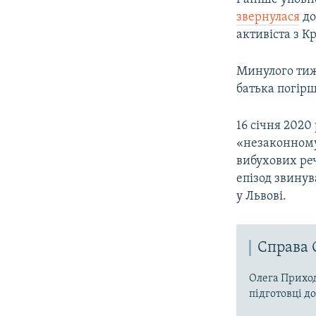
звернулася
до
активіста з 
Минулого ти
батька погірш
16 січня 202
«незаконному 
вибухових ре
епізод звинув
у Львові.
Справа 
Олега Приход
підготовці д