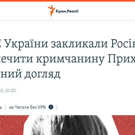
 України закликали Рос
печити кримчанину При
ний догляд
0, 21:23
ь
Читати без VPN