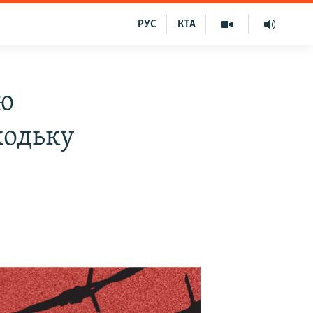
РУС
КТА
ію
ходьку