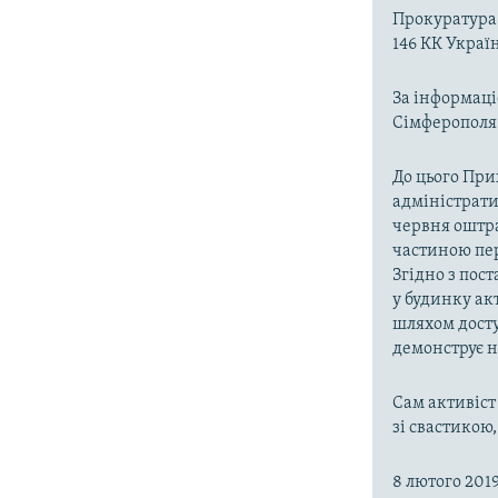
Прокуратура 
146 КК Украї
За інформаці
Сімферополя
До цього При
адміністрат
червня оштра
частиною пер
Згідно з пос
у будинку ак
шляхом досту
демонструє н
Сам активіст
зі свастикою,
8 лютого 201