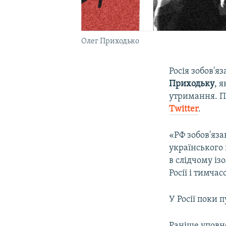
Олег Приходько
Росія зобов'я
Приходьку
, 
утримання. П
Twitter
.
«РФ зобов'яз
українського 
в слідчому із
Росії і тимча
У Росії поки 
Раніше уповн