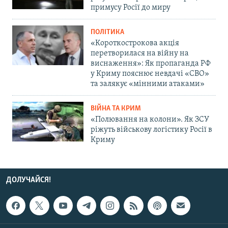
примусу Росії до миру
ПОЛІТИКА
«Короткострокова акція
перетворилася на війну на
виснаження»: Як пропаганда РФ
у Криму пояснює невдачі «СВО»
та залякує «мінними атаками»
ВІЙНА ТА КРИМ
«Полювання на колони». Як ЗСУ
ріжуть військову логістику Росії в
Криму
ДОЛУЧАЙСЯ!