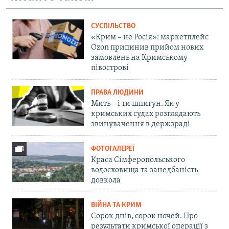
СУСПІЛЬСТВО
«Крим – не Росія»: маркетплейс
Ozon припинив прийом нових
замовлень на Кримському
півострові
ПРАВА ЛЮДИНИ
Мить – і ти шпигун. Як у
кримських судах розглядають
звинувачення в держзраді
ФОТОГАЛЕРЕЇ
Краса Сімферопольського
водосховища та занедбаність
довкола
ВІЙНА ТА КРИМ
Сорок днів, сорок ночей. Про
результати кримської операції з