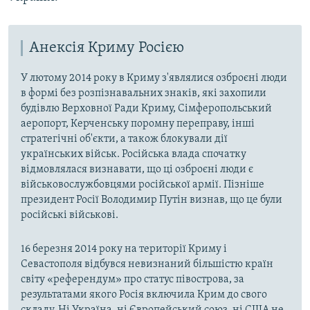
Анексія Криму Росією
У лютому 2014 року в Криму з'являлися озброєні люди
в формі без розпізнавальних знаків, які захопили
будівлю Верховної Ради Криму, Сімферопольський
аеропорт, Керченську поромну переправу, інші
стратегічні об'єкти, а також блокували дії
українських військ. Російська влада спочатку
відмовлялася визнавати, що ці озброєні люди є
військовослужбовцями російської армії. Пізніше
президент Росії Володимир Путін визнав, що це були
російські військові.
16 березня 2014 року на території Криму і
Севастополя відбувся невизнаний більшістю країн
світу «референдум» про статус півострова, за
результатами якого Росія включила Крим до свого
складу. Ні Україна, ні Європейський союз, ні США не