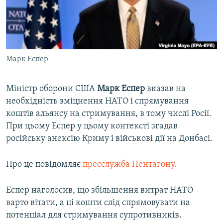
ВІДЕОУРОКИ «ELIFBE»
Русский
СВІДЧЕННЯ ОКУПАЦІЇ
Qırımtatar
УКРАЇНСЬКА ПРОБЛЕМА КРИМУ
Марк Еспер
ДОЛУЧАЙСЯ!
ІНФОГРАФІКА
Міністр оборони США
Марк Еспер
вказав на
необхідність зміцнення НАТО і спрямування
Усі сайти RFE/RL
коштів альянсу на стримування, в тому числі Росії.
При цьому Еспер у цьому контексті згадав
російську анексію Криму і військові дії на Донбасі.
Про це повідомляє
пресслужба Пентагону.
Еспер наголосив, що збільшення витрат НАТО
варто вітати, а ці кошти слід спрямовувати на
потенціал для стримування супротивників.