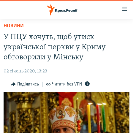
Доступність
посилання
Перейти
НОВИНИ
до
НОВИНИ
У ПЦУ хочуть, щоб утиск
основного
ВОДА.КРИМ
матеріалу
української церкви у Криму
ВІДЕО ТА ФОТО
Перейти
обговорили у Мінську
до
ПОЛІТИКА
основної
02 січень 2020, 13:23
БЛОГИ
навігації
Перейти
Поділитись
Читати без VPN
ПОГЛЯД
до
ІНТЕРВ'Ю
пошуку
ВСЕ ЗА ДЕНЬ
СПЕЦПРОЕКТИ
ЯК ОБІЙТИ БЛОКУВАННЯ
ДЕПОРТАЦІЯ