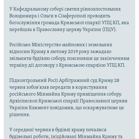
У Кафедральному соборі святих рівноапостольних
Володимира і Ольги в Сімферополі проводить
богослужіння громада Кримської єпархії УПЦ КП, яка
перейшла в Православну церкву України (ПЦУ).
Російське Міністерство майнових і земельних
відносин Криму в лютому 2019 року зажадало
звільнити будівлю собору, пояснивши це закінченням
терміну дії договору з Кримською єпархією УПЦ КП.
Підконтрольний Росії Арбітражний суд Криму 28
червня зобов'язав передати в користування
російського Мінмайна Криму приміщення собору.
Архієпископ Кримської єпархії Православної церкви
України Климент повідомив, що оскаржуватиме це
рішення.
У середині червня в будівлі храму почалися
будівельні роботи, ініційовані Мінмайна Криму та