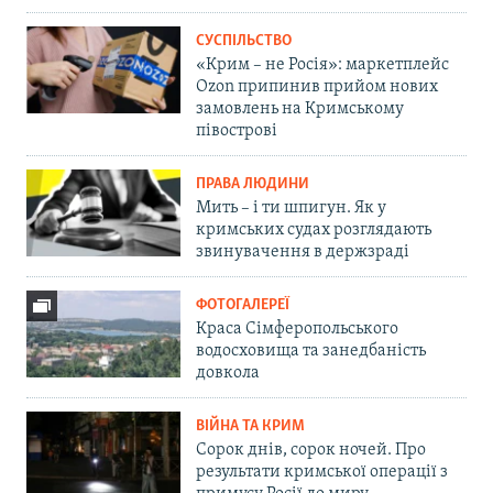
СУСПІЛЬСТВО
«Крим – не Росія»: маркетплейс
Ozon припинив прийом нових
замовлень на Кримському
півострові
ПРАВА ЛЮДИНИ
Мить – і ти шпигун. Як у
кримських судах розглядають
звинувачення в держзраді
ФОТОГАЛЕРЕЇ
Краса Сімферопольського
водосховища та занедбаність
довкола
ВІЙНА ТА КРИМ
Сорок днів, сорок ночей. Про
результати кримської операції з