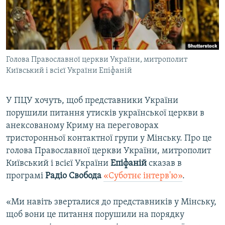
ВІДЕОУРОКИ «ELIFBE»
Русский
СВІДЧЕННЯ ОКУПАЦІЇ
Qırımtatar
УКРАЇНСЬКА ПРОБЛЕМА КРИМУ
Голова Православної церкви України, митрополит
ДОЛУЧАЙСЯ!
ІНФОГРАФІКА
Київський і всієї України Епіфаній
У ПЦУ хочуть, щоб представники України
Усі сайти RFE/RL
порушили питання утисків української церкви в
анексованому Криму на переговорах
тристоронньої контактної групи у Мінську. Про це
голова Православної церкви України, митрополит
Київський і всієї України
Епіфаній
сказав в
програмі
Радіо Свобода
«Суботнє інтерв'ю»
​.
«Ми навіть зверталися до представників у Мінську,
щоб вони це питання порушили на порядку