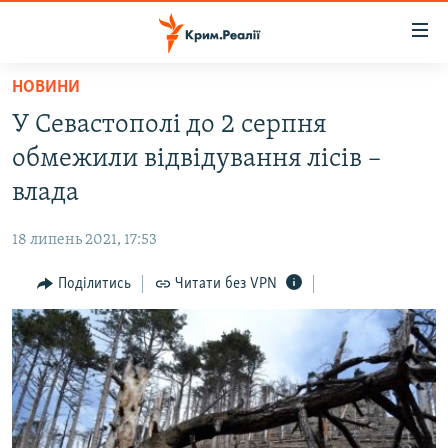
Доступність
посилання
Перейти
НОВИНИ
до
НОВИНИ
У Севастополі до 2 серпня
основного
ВОДА.КРИМ
матеріалу
обмежили відвідування лісів –
ВІДЕО ТА ФОТО
Перейти
влада
до
ПОЛІТИКА
основної
18 липень 2021, 17:53
БЛОГИ
навігації
Перейти
Поділитись
Читати без VPN
ПОГЛЯД
до
ІНТЕРВ'Ю
пошуку
ВСЕ ЗА ДЕНЬ
СПЕЦПРОЕКТИ
ЯК ОБІЙТИ БЛОКУВАННЯ
ДЕПОРТАЦІЯ