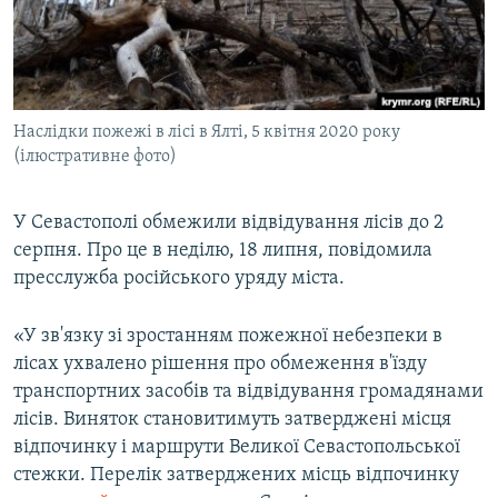
ВІДЕОУРОКИ «ELIFBE»
Русский
СВІДЧЕННЯ ОКУПАЦІЇ
Qırımtatar
УКРАЇНСЬКА ПРОБЛЕМА КРИМУ
Наслідки пожежі в лісі в Ялті, 5 квітня 2020 року
ДОЛУЧАЙСЯ!
ІНФОГРАФІКА
(ілюстративне фото)
У Севастополі обмежили відвідування лісів до 2
Усі сайти RFE/RL
серпня. Про це в неділю, 18 липня, повідомила
пресслужба російського уряду міста.
«У зв'язку зі зростанням пожежної небезпеки в
лісах ухвалено рішення про обмеження в'їзду
транспортних засобів та відвідування громадянами
лісів. Виняток становитимуть затверджені місця
відпочинку і маршрути Великої Севастопольської
стежки. Перелік затверджених місць відпочинку