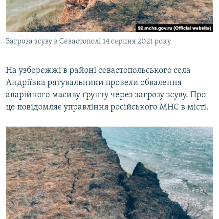
ВІДЕОУРОКИ «ELIFBE»
Русский
СВІДЧЕННЯ ОКУПАЦІЇ
Qırımtatar
Загроза зсуву в Севастополі 14 серпня 2021 року
УКРАЇНСЬКА ПРОБЛЕМА КРИМУ
ДОЛУЧАЙСЯ!
ІНФОГРАФІКА
На узбережжі в районі севастопольського села
Андріївка рятувальники провели обвалення
аварійного масиву ґрунту через загрозу зсуву. Про
Усі сайти RFE/RL
це повідомляє управління російського МНС в місті.