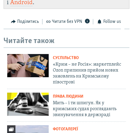
і
Android
.
Поділитись
Читати без VPN
Follow us
Читайте також
СУСПІЛЬСТВО
«Крим – не Росія»: маркетплейс
Ozon припинив прийом нових
замовлень на Кримському
півострові
ПРАВА ЛЮДИНИ
Мить – і ти шпигун. Як у
кримських судах розглядають
звинувачення в держзраді
ФОТОГАЛЕРЕЇ