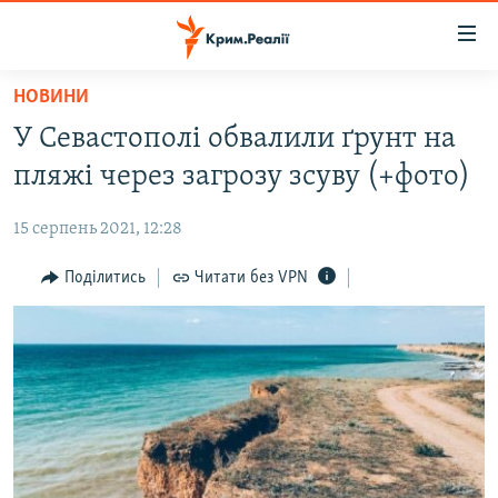
Доступність
посилання
Перейти
НОВИНИ
до
НОВИНИ
У Севастополі обвалили ґрунт на
основного
ВОДА.КРИМ
матеріалу
пляжі через загрозу зсуву (+фото)
ВІДЕО ТА ФОТО
Перейти
до
15 серпень 2021, 12:28
ПОЛІТИКА
основної
БЛОГИ
Поділитись
Читати без VPN
навігації
Перейти
ПОГЛЯД
до
ІНТЕРВ'Ю
пошуку
ВСЕ ЗА ДЕНЬ
СПЕЦПРОЕКТИ
ЯК ОБІЙТИ БЛОКУВАННЯ
ДЕПОРТАЦІЯ