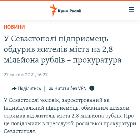
Доступність
посилання
Перейти
НОВИНИ
до
НОВИНИ
У Севастополі підприємець
основного
ВОДА.КРИМ
матеріалу
обдурив жителів міста на 2,8
ВІДЕО ТА ФОТО
Перейти
мільйона рублів – прокуратура
до
ПОЛІТИКА
основної
27 лютий 2021, 16:27
БЛОГИ
навігації
Перейти
Поділитись
Читати без VPN
ПОГЛЯД
до
У Севастополі чоловік, зареєстрований як
ІНТЕРВ'Ю
пошуку
індивідуальний підприємець, обманним шляхом
ВСЕ ЗА ДЕНЬ
отримав від жителів міста 2,8 мільйона рублів. Про
СПЕЦПРОЕКТИ
це повідомили в пресслужбі російської прокуратури
Севастополя.
ЯК ОБІЙТИ БЛОКУВАННЯ
ДЕПОРТАЦІЯ