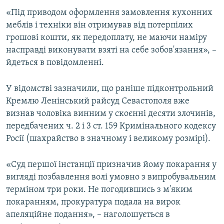
ВІДЕОУРОКИ «ELIFBE»
«Під приводом оформлення замовлення кухонних
Русский
меблів і техніки він отримував від потерпілих
СВІДЧЕННЯ ОКУПАЦІЇ
Qırımtatar
грошові кошти, як передоплату, не маючи наміру
УКРАЇНСЬКА ПРОБЛЕМА КРИМУ
насправді виконувати взяті на себе зобов'язання», –
йдеться в повідомленні.
ДОЛУЧАЙСЯ!
ІНФОГРАФІКА
У відомстві зазначили, що раніше підконтрольний
Кремлю Ленінський райсуд Севастополя вже
Усі сайти RFE/RL
визнав чоловіка винним у скоєнні десяти злочинів,
передбачених ч. 2 і 3 ст. 159 Кримінального кодексу
Росії (шахрайство в значному і великому розмірі).
«Суд першої інстанції призначив йому покарання у
вигляді позбавлення волі умовно з випробувальним
терміном три роки. Не погодившись з м'яким
покаранням, прокуратура подала на вирок
апеляційне подання», – наголошується в