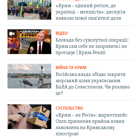
«Крим – єдиний регіон, де
українці – меншість»: дискусія
навколо нової пам'ятної дати
ВІДЕО
Блокада без сухопутної операції:
Крим сам себе не заправить і не
прогодує | Крим.Реалії
ВІЙНА ТА КРИМ
Російська влада обіцяє закрити
морський шлях українським
БпЛА до Севастополя. Чи реально
це?
СУСПІЛЬСТВО
«Крим – не Росія»: маркетплейс
Ozon припинив прийом нових
замовлень на Кримському
півострові