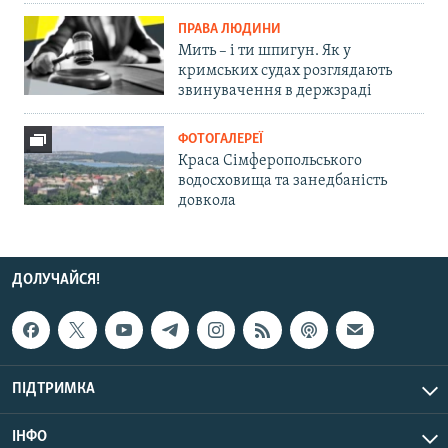
ПРАВА ЛЮДИНИ
Мить – і ти шпигун. Як у
кримських судах розглядають
звинувачення в держзраді
ФОТОГАЛЕРЕЇ
Краса Сімферопольського
водосховища та занедбаність
довкола
ДОЛУЧАЙСЯ!
ПІДТРИМКА
ІНФО