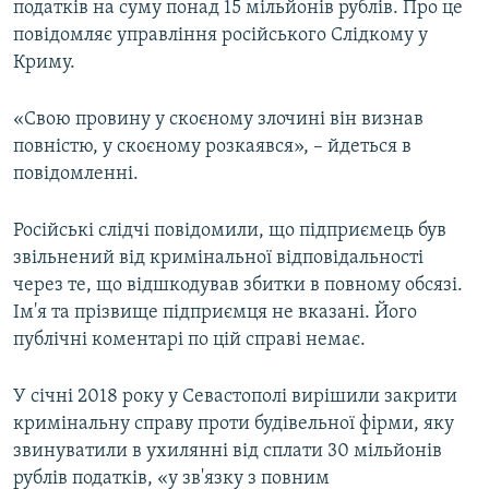
податків на суму понад 15 мільйонів рублів. Про це
ВІДЕОУРОКИ «ELIFBE»
повідомляє управління російського Слідкому у
Русский
СВІДЧЕННЯ ОКУПАЦІЇ
Криму.
Qırımtatar
УКРАЇНСЬКА ПРОБЛЕМА КРИМУ
«Свою провину у скоєному злочині він визнав
ДОЛУЧАЙСЯ!
ІНФОГРАФІКА
повністю, у скоєному розкаявся», – йдеться в
повідомленні.
Російські слідчі повідомили, що підприємець був
Усі сайти RFE/RL
звільнений від кримінальної відповідальності
через те, що відшкодував збитки в повному обсязі.
Ім'я та прізвище підприємця не вказані. Його
публічні коментарі по цій справі немає.
У січні 2018 року у Севастополі вирішили закрити
кримінальну справу проти будівельної фірми, яку
звинуватили в ухилянні від сплати 30 мільйонів
рублів податків, «у зв'язку з повним