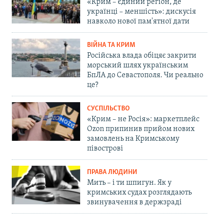
«Крим – єдиний регіон, де
українці – меншість»: дискусія
навколо нової пам'ятної дати
ВІЙНА ТА КРИМ
Російська влада обіцяє закрити
морський шлях українським
БпЛА до Севастополя. Чи реально
це?
СУСПІЛЬСТВО
«Крим – не Росія»: маркетплейс
Ozon припинив прийом нових
замовлень на Кримському
півострові
ПРАВА ЛЮДИНИ
Мить – і ти шпигун. Як у
кримських судах розглядають
звинувачення в держзраді