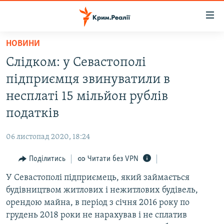
Доступність
посилання
Перейти
НОВИНИ
до
НОВИНИ
Слідком: у Севастополі
основного
ВОДА.КРИМ
матеріалу
підприємця звинуватили в
ВІДЕО ТА ФОТО
Перейти
несплаті 15 мільйон рублів
до
ПОЛІТИКА
податків
основної
БЛОГИ
навігації
06 листопад 2020, 18:24
Перейти
ПОГЛЯД
до
Поділитись
Читати без VPN
ІНТЕРВ'Ю
пошуку
У Севастополі підприємець, який займається
ВСЕ ЗА ДЕНЬ
будівництвом житлових і нежитлових будівель,
СПЕЦПРОЕКТИ
орендою майна, в період з січня 2016 року по
грудень 2018 роки не нарахував і не сплатив
ЯК ОБІЙТИ БЛОКУВАННЯ
ДЕПОРТАЦІЯ