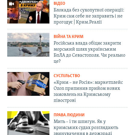
ВІДЕО
Блокада без сухопутної операції:
Крим сам себе не заправить і не
прогодує | Крим.Реалії
ВІЙНА ТА КРИМ
Російська влада обіцяє закрити
морський шлях українським
БпЛА до Севастополя. Чи реально
це?
СУСПІЛЬСТВО
«Крим – не Росія»: маркетплейс
Ozon припинив прийом нових
замовлень на Кримському
півострові
ПРАВА ЛЮДИНИ
Мить – і ти шпигун. Як у
кримських судах розглядають
звинувачення в держзраді