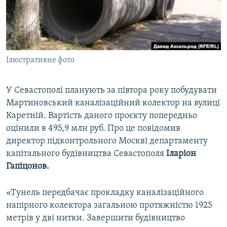
ВІДЕОУРОКИ «ELIFBE»
Русский
СВІДЧЕННЯ ОКУПАЦІЇ
Qırımtatar
УКРАЇНСЬКА ПРОБЛЕМА КРИМУ
Ілюстративне фото
ДОЛУЧАЙСЯ!
ІНФОГРАФІКА
У Севастополі планують за півтора року побудувати
Мартиновський каналізаційний колектор на вулиці
Усі сайти RFE/RL
Каретній. Вартість даного проєкту попередньо
оцінили в 495,9 млн руб. Про це повідомив
директор підконтрольного Москві департаменту
капітального будівництва Севастополя
Іларіон
Гапіцонов.
«Тунель передбачає прокладку каналізаційного
напірного колектора загальною протяжністю 1925
метрів у дві нитки. Завершити будівництво