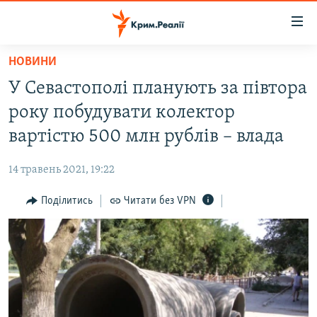
Доступність
посилання
Перейти
НОВИНИ
до
НОВИНИ
У Севастополі планують за півтора
основного
ВОДА.КРИМ
матеріалу
року побудувати колектор
ВІДЕО ТА ФОТО
Перейти
вартістю 500 млн рублів – влада
до
ПОЛІТИКА
основної
14 травень 2021, 19:22
БЛОГИ
навігації
Перейти
Поділитись
Читати без VPN
ПОГЛЯД
до
ІНТЕРВ'Ю
пошуку
ВСЕ ЗА ДЕНЬ
СПЕЦПРОЕКТИ
ЯК ОБІЙТИ БЛОКУВАННЯ
ДЕПОРТАЦІЯ