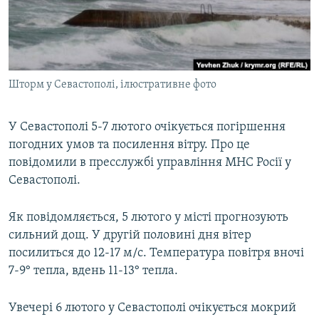
ВІДЕОУРОКИ «ELIFBE»
Русский
СВІДЧЕННЯ ОКУПАЦІЇ
Qırımtatar
УКРАЇНСЬКА ПРОБЛЕМА КРИМУ
Шторм у Севастополі, ілюстративне фото
ДОЛУЧАЙСЯ!
ІНФОГРАФІКА
У Севастополі 5-7 лютого очікується погіршення
погодних умов та посилення вітру. Про це
Усі сайти RFE/RL
повідомили в пресслужбі управління МНС Росії у
Севастополі.
Як повідомляється, 5 лютого у місті прогнозують
сильний дощ. У другій половині дня вітер
посилиться до 12-17 м/с. Температура повітря вночі
7-9° тепла, вдень 11-13° тепла.
Увечері 6 лютого у Севастополі очікується мокрий