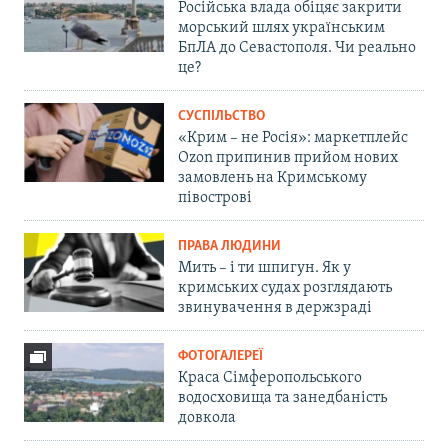
Російська влада обіцяє закрити
морський шлях українським
БпЛА до Севастополя. Чи реально
це?
СУСПІЛЬСТВО
«Крим – не Росія»: маркетплейс
Ozon припинив прийом нових
замовлень на Кримському
півострові
ПРАВА ЛЮДИНИ
Мить – і ти шпигун. Як у
кримських судах розглядають
звинувачення в держзраді
ФОТОГАЛЕРЕЇ
Краса Сімферопольського
водосховища та занедбаність
довкола