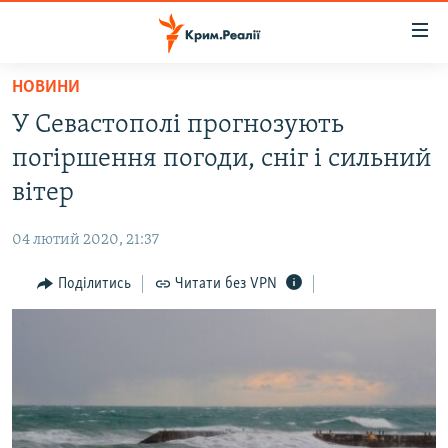
Доступність
посилання
Перейти
НОВИНИ
до
НОВИНИ
У Севастополі прогнозують
основного
ВОДА.КРИМ
матеріалу
погіршення погоди, сніг і сильний
ВІДЕО ТА ФОТО
Перейти
вітер
до
ПОЛІТИКА
основної
04 лютий 2020, 21:37
БЛОГИ
навігації
Перейти
Поділитись
Читати без VPN
ПОГЛЯД
до
ІНТЕРВ'Ю
пошуку
ВСЕ ЗА ДЕНЬ
СПЕЦПРОЕКТИ
ЯК ОБІЙТИ БЛОКУВАННЯ
ДЕПОРТАЦІЯ