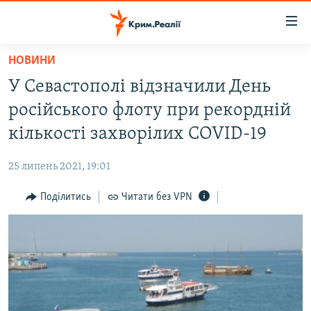
Доступність
посилання
Перейти
НОВИНИ
до
НОВИНИ
У Севастополі відзначили День
основного
ВОДА.КРИМ
матеріалу
російського флоту при рекордній
ВІДЕО ТА ФОТО
Перейти
кількості захворілих COVID-19
до
ПОЛІТИКА
основної
25 липень 2021, 19:01
БЛОГИ
навігації
Перейти
Поділитись
Читати без VPN
ПОГЛЯД
до
ІНТЕРВ'Ю
пошуку
ВСЕ ЗА ДЕНЬ
СПЕЦПРОЕКТИ
ЯК ОБІЙТИ БЛОКУВАННЯ
ДЕПОРТАЦІЯ