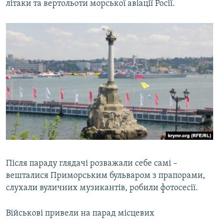
літаки та вертольоти морської авіації Росії.
Після параду глядачі розважали себе самі –
вешталися Приморським бульваром з прапорами,
слухали вуличних музикантів, робили фотосесії.
Військові привели на парад місцевих