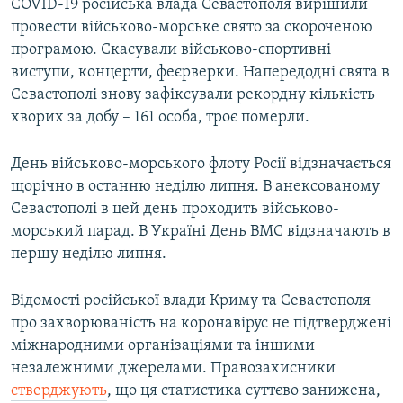
COVID-19 російська влада Севастополя вирішили
провести військово-морське свято за скороченою
програмою. Скасували військово-спортивні
виступи, концерти, феєрверки. Напередодні свята в
Севастополі знову зафіксували рекордну кількість
хворих за добу – 161 особа, троє померли.
День військово-морського флоту Росії відзначається
щорічно в останню неділю липня. В анексованому
Севастополі в цей день проходить військово-
морський парад. В Україні День ВМС відзначають в
першу неділю липня.
Відомості російської влади Криму та Севастополя
про захворюваність на коронавірус не підтверджені
міжнародними організаціями та іншими
незалежними джерелами. Правозахисники
стверджують
, що ця статистика суттєво занижена,