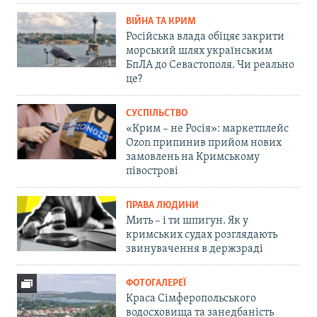
ВІЙНА ТА КРИМ
Російська влада обіцяє закрити
морський шлях українським
БпЛА до Севастополя. Чи реально
це?
СУСПІЛЬСТВО
«Крим – не Росія»: маркетплейс
Ozon припинив прийом нових
замовлень на Кримському
півострові
ПРАВА ЛЮДИНИ
Мить – і ти шпигун. Як у
кримських судах розглядають
звинувачення в держзраді
ФОТОГАЛЕРЕЇ
Краса Сімферопольського
водосховища та занедбаність