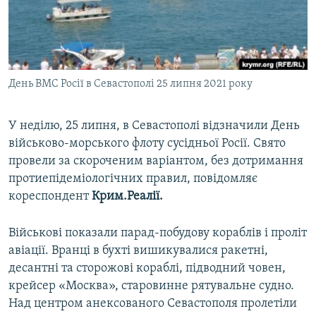
ВІДЕОУРОКИ «ELIFBE»
Русский
СВІДЧЕННЯ ОКУПАЦІЇ
Qırımtatar
УКРАЇНСЬКА ПРОБЛЕМА КРИМУ
День ВМС Росії в Севастополі 25 липня 2021 року
ДОЛУЧАЙСЯ!
ІНФОГРАФІКА
У неділю, 25 липня, в Севастополі відзначили День
військово-морського флоту сусідньої Росії. Свято
Усі сайти RFE/RL
провели за скороченим варіантом, без дотримання
протиепідеміологічних правил, повідомляє
кореспондент
Крим.Реалії.
Військові показали парад-побудову кораблів і проліт
авіації. Вранці в бухті вишикувалися ракетні,
десантні та сторожові кораблі, підводний човен,
крейсер «Москва», старовинне рятувальне судно.
Над центром анексованого Севастополя пролетіли