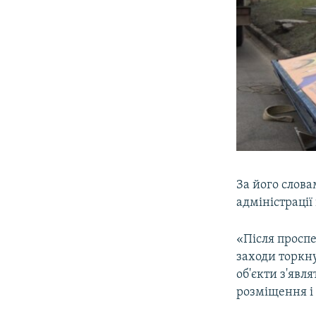
За його слов
адміністрації
«Після просп
заходи торкну
об'єкти з'явля
розміщення і 