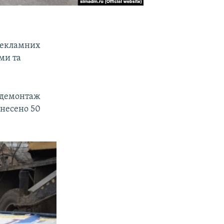
рекламних
ми та
 демонтаж
знесено 50