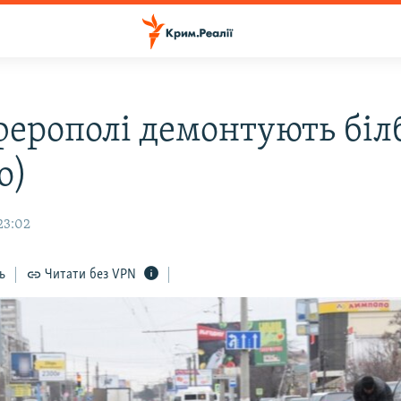
ферополі демонтують біл
о)
23:02
ь
Читати без VPN