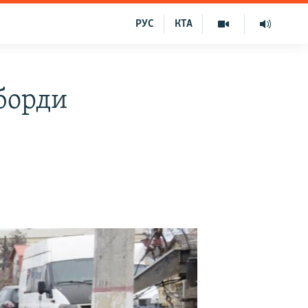
РУС
КТА
борди