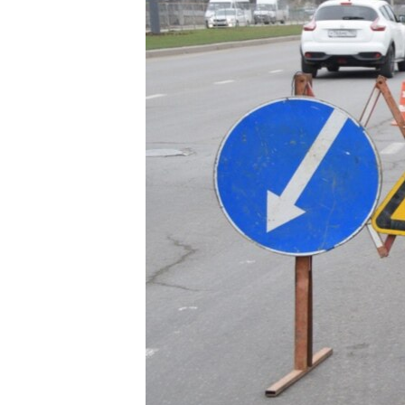
ВІДЕОУРОКИ «ELIFBE»
СВІДЧЕННЯ ОКУПАЦІЇ
УКРАЇНСЬКА ПРОБЛЕМА КРИМУ
ІНФОГРАФІКА