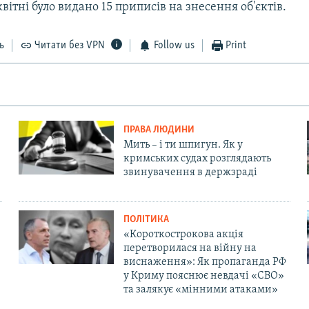
квітні було видано 15 приписів на знесення об'єктів.
ь
Читати без VPN
Follow us
Print
ПРАВА ЛЮДИНИ
Мить – і ти шпигун. Як у
кримських судах розглядають
звинувачення в держзраді
ПОЛІТИКА
«Короткострокова акція
перетворилася на війну на
виснаження»: Як пропаганда РФ
у Криму пояснює невдачі «СВО»
та залякує «мінними атаками»