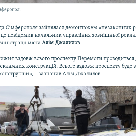
мферополі
ада Сімферополя зайнялася демонтажем «незаконних 
о це повідомив начальник управління зовнішньої рекла
міністрації міста
Алім Джалилов
.
тижня вздовж всього проспекту Перемоги проводиться
екламних конструкцій. Всього вздовж проспекту буде 
конструкцій», – зазначив Алім Джалилов.