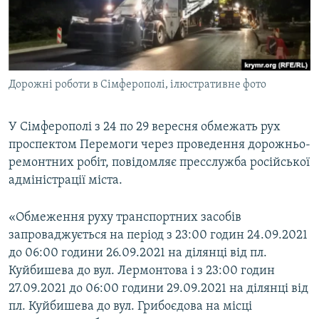
ВІДЕОУРОКИ «ELIFBE»
Русский
СВІДЧЕННЯ ОКУПАЦІЇ
Qırımtatar
УКРАЇНСЬКА ПРОБЛЕМА КРИМУ
Дорожні роботи в Сімферополі, ілюстративне фото
ДОЛУЧАЙСЯ!
ІНФОГРАФІКА
У Сімферополі з 24 по 29 вересня обмежать рух
проспектом Перемоги через проведення дорожньо-
Усі сайти RFE/RL
ремонтних робіт, повідомляє пресслужба російської
адміністрації міста.
«Обмеження руху транспортних засобів
запроваджується на період з 23:00 годин 24.09.2021
до 06:00 години 26.09.2021 на ділянці від пл.
Куйбишева до вул. Лермонтова і з 23:00 годин
27.09.2021 до 06:00 години 29.09.2021 на ділянці від
пл. Куйбишева до вул. Грибоєдова на місці