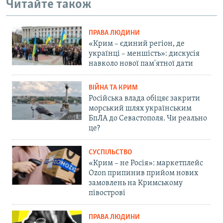
Читайте також
ПРАВА ЛЮДИНИ
«Крим – єдиний регіон, де
українці – меншість»: дискусія
навколо нової пам'ятної дати
ВІЙНА ТА КРИМ
Російська влада обіцяє закрити
морський шлях українським
БпЛА до Севастополя. Чи реально
це?
СУСПІЛЬСТВО
«Крим – не Росія»: маркетплейс
Ozon припинив прийом нових
замовлень на Кримському
півострові
ПРАВА ЛЮДИНИ