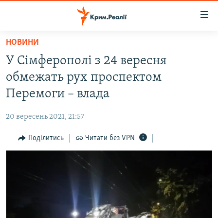
Доступність
посилання
Перейти
НОВИНИ
до
НОВИНИ
У Сімферополі з 24 вересня
основного
ВОДА.КРИМ
матеріалу
обмежать рух проспектом
ВІДЕО ТА ФОТО
Перейти
Перемоги – влада
до
ПОЛІТИКА
основної
20 вересень 2021, 21:57
БЛОГИ
навігації
Перейти
Поділитись
Читати без VPN
ПОГЛЯД
до
ІНТЕРВ'Ю
пошуку
ВСЕ ЗА ДЕНЬ
СПЕЦПРОЕКТИ
ЯК ОБІЙТИ БЛОКУВАННЯ
ДЕПОРТАЦІЯ