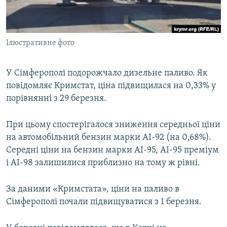
ВІДЕОУРОКИ «ELIFBE»
Русский
СВІДЧЕННЯ ОКУПАЦІЇ
Qırımtatar
Ілюстративне фото
УКРАЇНСЬКА ПРОБЛЕМА КРИМУ
ДОЛУЧАЙСЯ!
ІНФОГРАФІКА
У Сімферополі подорожчало дизельне паливо. Як
повідомляє Кримстат, ціна підвищилася на 0,33% у
порівнянні з 29 березня.
Усі сайти RFE/RL
При цьому спостерігалося зниження середньої ціни
на автомобільний бензин марки АІ-92 (на 0,68%).
Середні ціни на бензин марки АІ-95, АІ-95 преміум
і АІ-98 залишилися приблизно на тому ж рівні.
За даними «Кримстата», ціни на паливо в
Сімферополі почали підвищуватися з 1 березня.