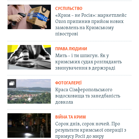
СУСПІЛЬСТВО
«Крим – не Росія»: маркетплейс
Ozon припинив прийом нових
замовлень на Кримському
півострові
ПРАВА ЛЮДИНИ
Мить – і ти шпигун. Як у
кримських судах розглядають
звинувачення в держзраді
ФОТОГАЛЕРЕЇ
Краса Сімферопольського
водосховища та занедбаність
довкола
ВІЙНА ТА КРИМ
Сорок днів, сорок ночей. Про
результати кримської операції з
примусу Росії до миру