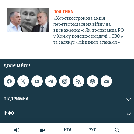
ПОЛІТИКА
«Короткострокова акція
перетворилася на війну на
виснаження»: Як пропаганда РФ
у Криму пояснює невдачі «СВО»
та залякує «мінними атаками»
ДОЛУЧАЙСЯ!
ПІДТРИМКА
ІНФО
© Крим.Реалії, 2026 | Усі права застережено.
КТА
РУС