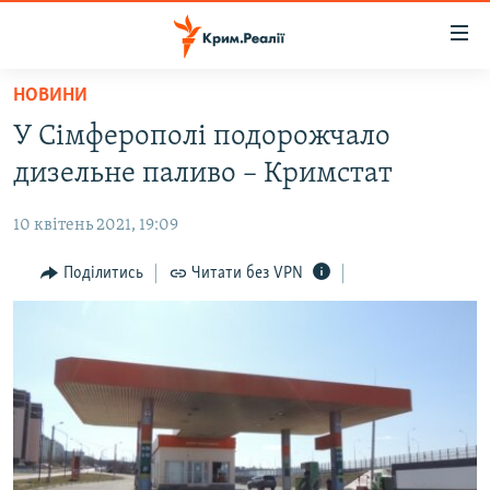
Доступність
посилання
Перейти
НОВИНИ
до
НОВИНИ
У Сімферополі подорожчало
основного
ВОДА.КРИМ
матеріалу
дизельне паливо – Кримстат
ВІДЕО ТА ФОТО
Перейти
до
10 квітень 2021, 19:09
ПОЛІТИКА
основної
БЛОГИ
Поділитись
Читати без VPN
навігації
Перейти
ПОГЛЯД
до
ІНТЕРВ'Ю
пошуку
ВСЕ ЗА ДЕНЬ
СПЕЦПРОЕКТИ
ЯК ОБІЙТИ БЛОКУВАННЯ
ДЕПОРТАЦІЯ