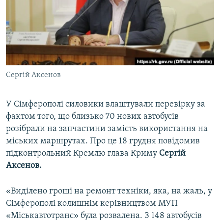
ВІДЕОУРОКИ «ELIFBE»
Русский
СВІДЧЕННЯ ОКУПАЦІЇ
Qırımtatar
УКРАЇНСЬКА ПРОБЛЕМА КРИМУ
ДОЛУЧАЙСЯ!
ІНФОГРАФІКА
Сергій Аксенов
У Сімферополі силовики влаштували перевірку за
Усі сайти RFE/RL
фактом того, що близько 70 нових автобусів
розібрали на запчастини замість використання на
міських маршрутах. Про це 18 грудня повідомив
підконтрольний Кремлю глава Криму
Сергій
Аксенов.
«Виділено гроші на ремонт техніки, яка, на жаль, у
Сімферополі колишнім керівництвом МУП
«Міськавтотранс» була розвалена. З 148 автобусів