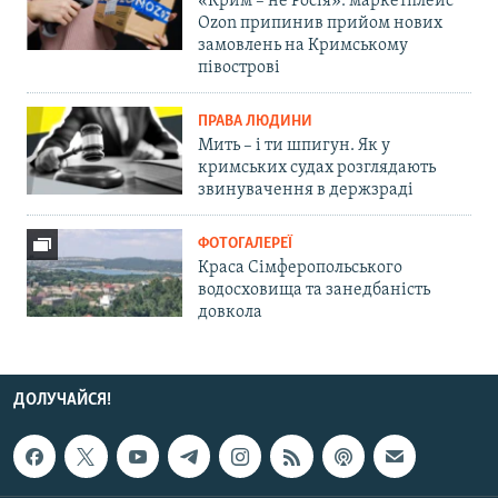
«Крим – не Росія»: маркетплейс
Ozon припинив прийом нових
замовлень на Кримському
півострові
ПРАВА ЛЮДИНИ
Мить – і ти шпигун. Як у
кримських судах розглядають
звинувачення в держзраді
ФОТОГАЛЕРЕЇ
Краса Сімферопольського
водосховища та занедбаність
довкола
ДОЛУЧАЙСЯ!