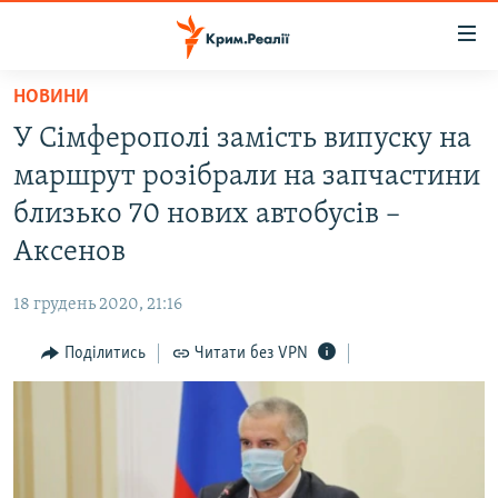
Доступність
посилання
Перейти
НОВИНИ
до
НОВИНИ
У Сімферополі замість випуску на
основного
ВОДА.КРИМ
матеріалу
маршрут розібрали на запчастини
ВІДЕО ТА ФОТО
Перейти
близько 70 нових автобусів –
до
ПОЛІТИКА
Аксенов
основної
БЛОГИ
навігації
18 грудень 2020, 21:16
Перейти
ПОГЛЯД
до
Поділитись
Читати без VPN
ІНТЕРВ'Ю
пошуку
ВСЕ ЗА ДЕНЬ
СПЕЦПРОЕКТИ
ЯК ОБІЙТИ БЛОКУВАННЯ
ДЕПОРТАЦІЯ