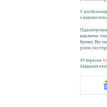
У російськом
з водопостача
Підконтроль
виключає тог
Криму. Він та
років спосте
30 вересня
лі
Завдання екіп