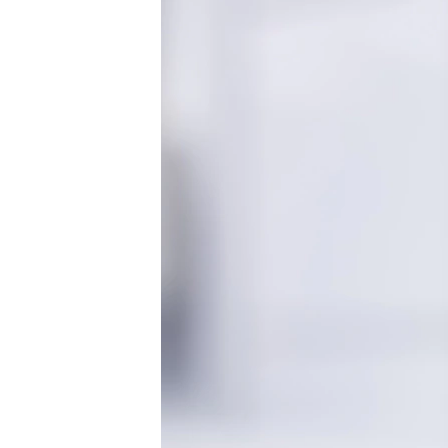
ВІДЕОУРОКИ «ELIFBE»
СВІДЧЕННЯ ОКУПАЦІЇ
УКРАЇНСЬКА ПРОБЛЕМА КРИМУ
ІНФОГРАФІКА