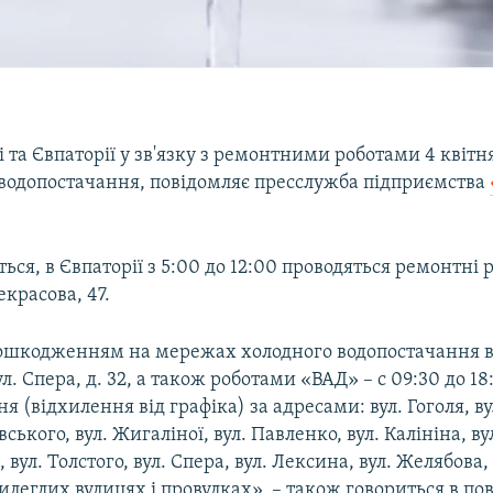
 та Євпаторії у зв'язку з ремонтними роботами 4 квіт
водопостачання, повідомляє пресслужба підприємства​
ься, в Євпаторії з 5:00 до 12:00 проводяться ремонтні р
екрасова, 47.
 пошкодженням на мережах холодного водопостачання в
ул. Спера, д. 32, а також роботами «ВАД» – c 09:30 до 
я (відхилення від графіка) за адресами: вул. Гоголя, в
ького, вул. Жигаліної, вул. Павленко, вул. Калініна, ву
 вул. Толстого, вул. Спера, вул. Лексина, вул. Желябова, 
илеглих вулицях і провулках», – також говориться в по