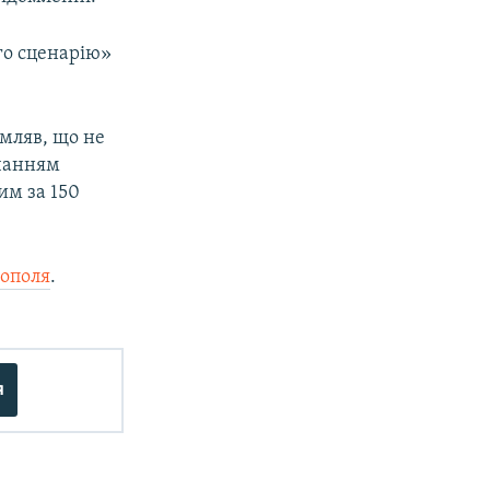
го сценарію»
мляв, що не
ачанням
им за 150
рополя
.
я