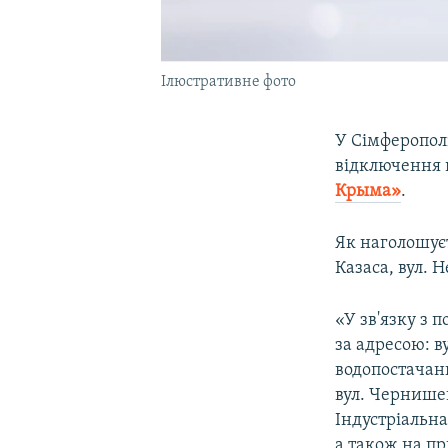
Ілюстративне фото
У Сімферополі
відключення 
Крыма»
.
Як наголошуєт
Казаса, вул. Н
«У зв'язку з
за адресою: в
водопостачанн
вул. Чернишевс
Індустріальна,
а також на пр