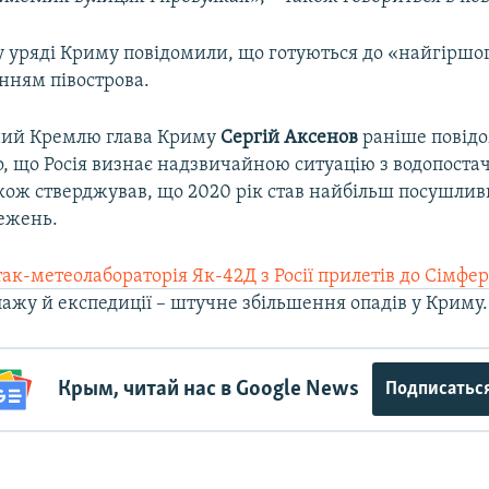
у уряді Криму повідомили, що готуються до «найгіршо
нням півострова.
ний Кремлю глава Криму
Сергій Аксенов
раніше повідо
о, що Росія визнає надзвичайною ситуацію з водопост
кож стверджував, що 2020 рік став найбільш посушлив
режень.
так-метеолабораторія Як-42Д з Росії прилетів до Сімфе
ажу й експедиції – штучне збільшення опадів у Криму.
Крым, читай нас в Google News
Подписатьс