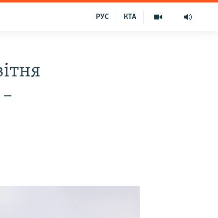
РУС
КТА
вітня
 –