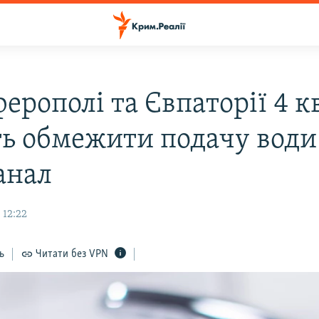
ерополі та Євпаторії 4 к
ь обмежити подачу води
анал
 12:22
ь
Читати без VPN