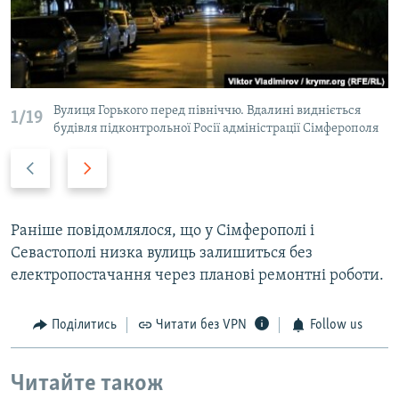
Вулиця Горького перед північчю. Вдалині видніється
1/19
будівля підконтрольної Росії адміністрації Сімферополя
P
N
r
e
e
x
v
t
Раніше повідомлялося, що у Сімферополі і
i
s
Севастополі низка вулиць залишиться без
o
l
електропостачання через планові ремонтні роботи.
u
i
s
d
Поділитись
Читати без VPN
Follow us
s
e
l
Читайте також
i