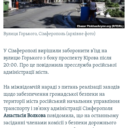
ВІДЕОУРОКИ «ELIFBE»
Русский
СВІДЧЕННЯ ОКУПАЦІЇ
Qırımtatar
УКРАЇНСЬКА ПРОБЛЕМА КРИМУ
Вулиця Горького, Сімферополь (архівне фото)
ДОЛУЧАЙСЯ!
ІНФОГРАФІКА
У Сімферополі вирішили заборонити в'їзд на
вулицю Горького з боку проспекту Кірова після
Усі сайти RFE/RL
20:00. Про це повідомила пресслужба російської
адміністрації міста.
На міжвідомчій нараді з питань реалізації заходів
щодо забезпечення громадської безпеки на
території міста російський начальник управління
транспорту і зв'язку адміністрації Сімферополя
Анастасія Волкова
повідомила, що на останньому
засіданні членами комісії з безпеки дорожнього