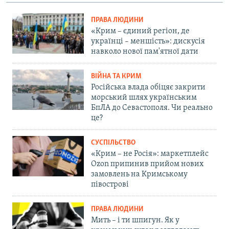
d
e
ПРАВА ЛЮДИНИ
«Крим – єдиний регіон, де
українці – меншість»: дискусія
навколо нової пам'ятної дати
ВІЙНА ТА КРИМ
Російська влада обіцяє закрити
морський шлях українським
БпЛА до Севастополя. Чи реально
це?
СУСПІЛЬСТВО
«Крим – не Росія»: маркетплейс
Ozon припинив прийом нових
замовлень на Кримському
півострові
ПРАВА ЛЮДИНИ
Мить – і ти шпигун. Як у