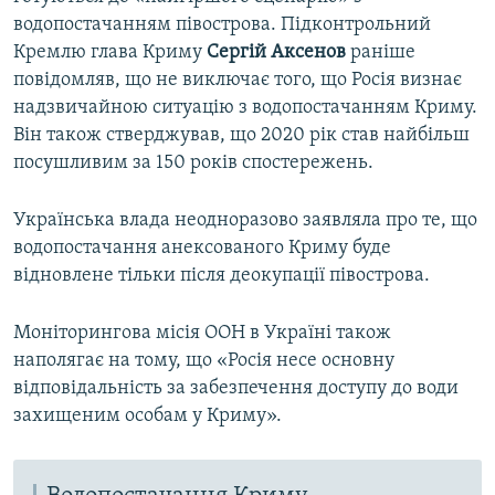
o
l
водопостачанням півострова. Підконтрольний
u
i
Кремлю глава Криму
Сергій Аксенов
раніше
s
d
повідомляв, що не виключає того, що Росія визнає
s
e
надзвичайною ситуацію з водопостачанням Криму.
l
Він також стверджував, що 2020 рік став найбільш
i
посушливим за 150 років спостережень.
d
e
Українська влада неодноразово заявляла про те, що
водопостачання анексованого Криму буде
відновлене тільки після деокупації півострова.
Моніторингова місія ООН в Україні також
наполягає на тому, що «Росія несе основну
відповідальність за забезпечення доступу до води
захищеним особам у Криму».