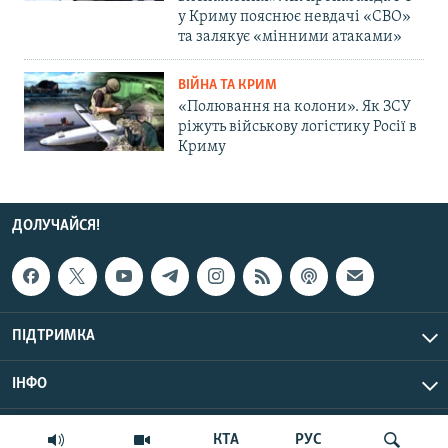
у Криму пояснює невдачі «СВО»
та залякує «мінними атаками»
ВІЙНА ТА КРИМ
«Полювання на колони». Як ЗСУ
ріжуть військову логістику Росії в
Криму
ДОЛУЧАЙСЯ!
ПІДТРИМКА
ІНФО
© Крим.Реалії, 2026 | Усі права застережено.
КТА
РУС