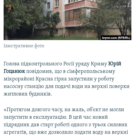
ВІДЕОУРОКИ «ELIFBE»
Русский
СВІДЧЕННЯ ОКУПАЦІЇ
Qırımtatar
УКРАЇНСЬКА ПРОБЛЕМА КРИМУ
ДОЛУЧАЙСЯ!
ІНФОГРАФІКА
Ілюстративне фото
Голова підконтрольного Росії уряду Криму
Юрій
Усі сайти RFE/RL
Гоцанюк
повідомив, що в сімферопольському
мікрорайоні Красна гірка запустили у роботу
насосну станцію для подачі води на верхні поверхи
житлових будинків.
«Протягом довгого часу, на жаль, об'єкт не могли
запустити в експлуатацію. В цей час новий
підрядник дав старт роботі одного з трьох силових
агрегатів, що вже дозволило подати воду на верхні