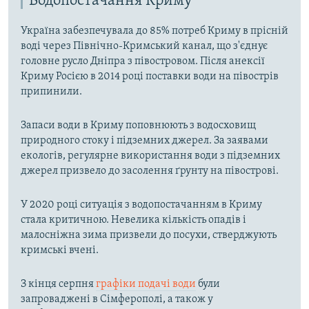
Водопостачання Криму
Україна забезпечувала до 85% потреб Криму в прісній
воді через Північно-Кримський канал, що з'єднує
головне русло Дніпра з півостровом. Після анексії
Криму Росією в 2014 році поставки води на півострів
припинили.
Запаси води в Криму поповнюють з водосховищ
природного стоку і підземних джерел. За заявами
екологів, регулярне використання води з підземних
джерел призвело до засолення ґрунту на півострові.
У 2020 році ситуація з водопостачанням в Криму
стала критичною. Невелика кількість опадів і
малосніжна зима призвели до посухи, стверджують
кримські вчені.
З кінця серпня
графіки подачі води
були
запроваджені в Сімферополі, а також у