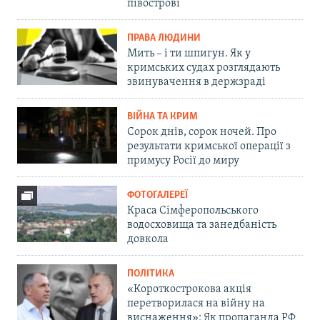
півострові
ПРАВА ЛЮДИНИ
Мить – і ти шпигун. Як у
кримських судах розглядають
звинувачення в держзраді
ВІЙНА ТА КРИМ
Сорок днів, сорок ночей. Про
результати кримської операції з
примусу Росії до миру
ФОТОГАЛЕРЕЇ
Краса Сімферопольського
водосховища та занедбаність
довкола
ПОЛІТИКА
«Короткострокова акція
перетворилася на війну на
виснаження»: Як пропаганда РФ