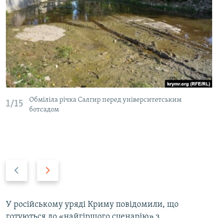
Обміліла річка Салгир перед університетським
1/15
ботсадом
P
N
r
e
e
x
v
t
У російському уряді Криму повідомили, що
i
s
готуються до «найгіршого сценарію» з