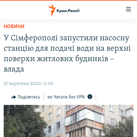
Доступність
посилання
Перейти
НОВИНИ
до
НОВИНИ
У Сімферополі запустили насосну
основного
ВОДА.КРИМ
матеріалу
станцію для подачі води на верхні
ВІДЕО ТА ФОТО
Перейти
поверхи житлових будинків –
до
ПОЛІТИКА
влада
основної
БЛОГИ
навігації
27 вересень 2020, 11:05
Перейти
ПОГЛЯД
до
Поділитись
Читати без VPN
ІНТЕРВ'Ю
пошуку
ВСЕ ЗА ДЕНЬ
СПЕЦПРОЕКТИ
ЯК ОБІЙТИ БЛОКУВАННЯ
ДЕПОРТАЦІЯ