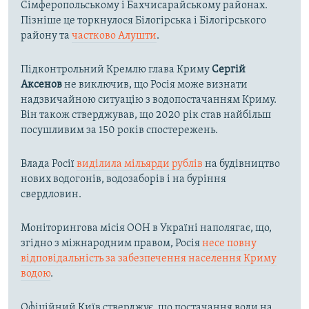
Сімферопольському і Бахчисарайському районах.
Пізніше це торкнулося Білогірська і Білогірського
району та
частково Алушти
.
Підконтрольний Кремлю глава Криму
Сергій
Аксенов
не виключив, що Росія може визнати
надзвичайною ситуацію з водопостачанням Криму.
Він також стверджував, що 2020 рік став найбільш
посушливим за 150 років спостережень.
Влада Росії
виділила мільярди рублів
на будівництво
нових водогонів, водозаборів і на буріння
свердловин.
Моніторингова місія ООН в Україні наполягає, що,
згідно з міжнародним правом, Росія
несе повну
відповідальність за забезпечення населення Криму
водою
.
Офіційний Київ стверджує, що постачання води на