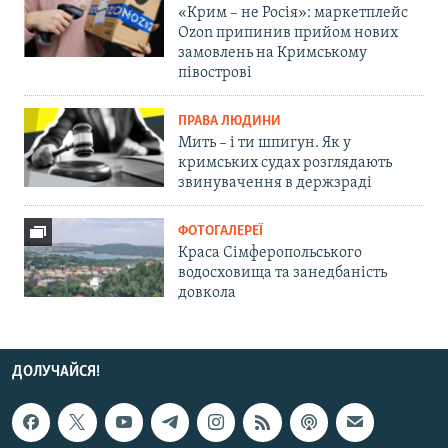
«Крим – не Росія»: маркетплейс
Ozon припинив прийом нових
замовлень на Кримському
півострові
ПРАВА ЛЮДИНИ
Мить – і ти шпигун. Як у
кримських судах розглядають
звинувачення в держзраді
ФОТОГАЛЕРЕЇ
Краса Сімферопольського
водосховища та занедбаність
довкола
ДОЛУЧАЙСЯ!