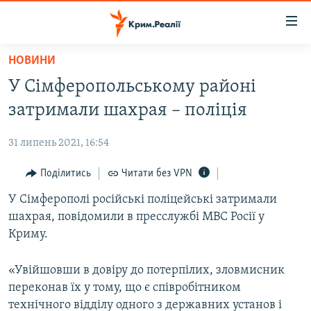
Доступність
посилання
Перейти
НОВИНИ
до
НОВИНИ
У Сімферопольському районі
основного
ВОДА.КРИМ
матеріалу
затримали шахрая – поліція
ВІДЕО ТА ФОТО
Перейти
до
31 липень 2021, 16:54
ПОЛІТИКА
основної
БЛОГИ
Поділитись
Читати без VPN
навігації
Перейти
ПОГЛЯД
У Сімферополі російські поліцейські затримали
до
шахрая, повідомили в пресслужбі МВС Росії у
ІНТЕРВ'Ю
пошуку
Криму.
ВСЕ ЗА ДЕНЬ
«Увійшовши в довіру до потерпілих, зловмисник
СПЕЦПРОЕКТИ
переконав їх у тому, що є співробітником
ЯК ОБІЙТИ БЛОКУВАННЯ
ДЕПОРТАЦІЯ
технічного відділу одного з державних установ і