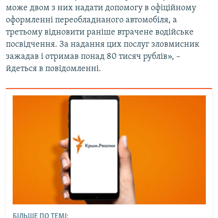
може двом з них надати допомогу в офіційному
ВІДЕОУРОКИ «ELIFBE»
Русский
оформленні переобладнаного автомобіля, а
СВІДЧЕННЯ ОКУПАЦІЇ
третьому відновити раніше втрачене водійське
Qırımtatar
посвідчення. За надання цих послуг зловмисник
УКРАЇНСЬКА ПРОБЛЕМА КРИМУ
зажадав і отримав понад 80 тисяч рублів», –
ДОЛУЧАЙСЯ!
ІНФОГРАФІКА
йдеться в повідомленні.
Усі сайти RFE/RL
БІЛЬШЕ ПО ТЕМІ: