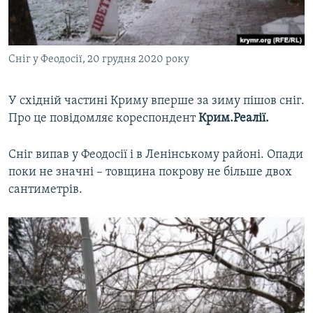
ВІДЕОУРОКИ «ELIFBE»
Русский
СВІДЧЕННЯ ОКУПАЦІЇ
Qırımtatar
Сніг у Феодосії, 20 грудня 2020 року
УКРАЇНСЬКА ПРОБЛЕМА КРИМУ
ДОЛУЧАЙСЯ!
ІНФОГРАФІКА
У східній частині Криму вперше за зиму пішов сніг.
Про це повідомляє кореспондент
Крим.Реалії.
Усі сайти RFE/RL
Сніг випав у Феодосії і в Ленінському районі. Опади
поки не значні – товщина покрову не більше двох
сантиметрів.