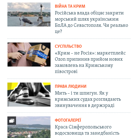
ВІЙНА ТА КРИМ
Російська влада обіцяє закрити
морський шлях українським
БпЛА до Севастополя. Чи реально
це?
СУСПІЛЬСТВО
«Крим – не Росія»: маркетплейс
Ozon припинив прийом нових
замовлень на Кримському
півострові
ПРАВА ЛЮДИНИ
Мить – і ти шпигун. Як у
кримських судах розглядають
звинувачення в держзраді
ФОТОГАЛЕРЕЇ
Краса Сімферопольського
водосховища та занедбаність