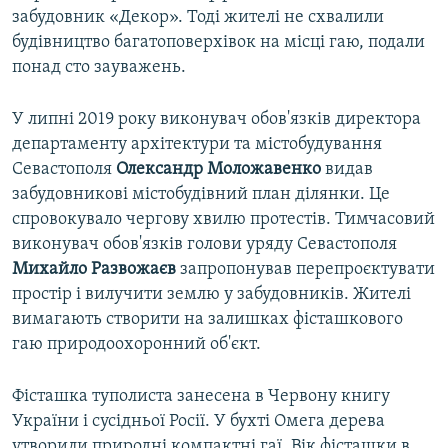
забудовник «Декор». Тоді жителі не схвалили
будівництво багатоповерхівок на місці гаю, подали
понад сто зауважень.
У липні 2019 року виконувач обов'язків директора
департаменту архітектури та містобудування
Севастополя
Олександр Моложавенко
видав
забудовникові містобудівний план ділянки. Це
спровокувало чергову хвилю протестів. Тимчасовий
виконувач обов'язків голови уряду Севастополя
Михайло Развожаєв
запропонував перепроєктувати
простір і вилучити землю у забудовників. Жителі
вимагають створити на залишках фісташкового
гаю природоохоронний об'єкт.
Фісташка туполиста занесена в Червону книгу
України і сусідньої Росії. У бухті Омега дерева
утворили природні компактні гаї. Вік фісташки в