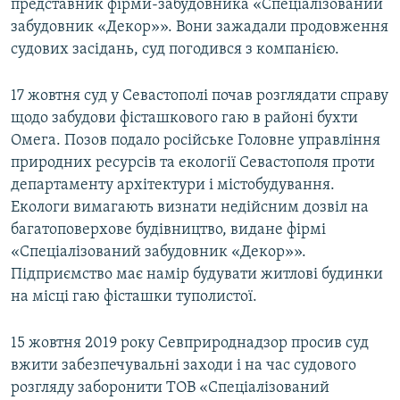
представник фірми-забудовника «Спеціалізований
забудовник «Декор»». Вони зажадали продовження
судових засідань, суд погодився з компанією.
17 жовтня суд у Севастополі почав розглядати справу
щодо забудови фісташкового гаю в районі бухти
Омега. Позов подало російське Головне управління
природних ресурсів та екології Севастополя проти
департаменту архітектури і містобудування.
Екологи вимагають визнати недійсним дозвіл на
багатоповерхове будівництво, видане фірмі
«Спеціалізований забудовник «Декор»».
Підприємство має намір будувати житлові будинки
на місці гаю фісташки туполистої.
15 жовтня 2019 року Севприроднадзор просив суд
вжити забезпечувальні заходи і на час судового
розгляду заборонити ТОВ «Спеціалізований