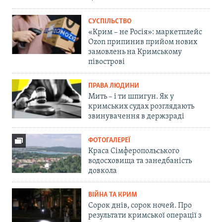
СУСПІЛЬСТВО
«Крим – не Росія»: маркетплейс
Ozon припинив прийом нових
замовлень на Кримському
півострові
ПРАВА ЛЮДИНИ
Мить – і ти шпигун. Як у
кримських судах розглядають
звинувачення в держзраді
ФОТОГАЛЕРЕЇ
Краса Сімферопольського
водосховища та занедбаність
довкола
ВІЙНА ТА КРИМ
Сорок днів, сорок ночей. Про
результати кримської операції з