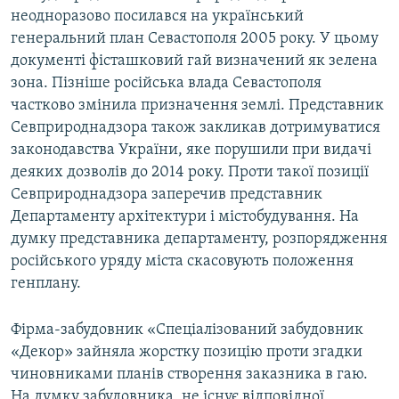
неодноразово посилався на український
генеральний план Севастополя 2005 року. У цьому
документі фісташковий гай визначений як зелена
зона. Пізніше російська влада Севастополя
частково змінила призначення землі. Представник
Севприроднадзора також закликав дотримуватися
законодавства України, яке порушили при видачі
деяких дозволів до 2014 року. Проти такої позиції
Севприроднадзора заперечив представник
Департаменту архітектури і містобудування. На
думку представника департаменту, розпорядження
російського уряду міста скасовують положення
генплану.
Фірма-забудовник «Спеціалізований забудовник
«Декор» зайняла жорстку позицію проти згадки
чиновниками планів створення заказника в гаю.
На думку забудовника, не існує відповідної