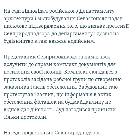
На суді відповідач російського Департаменту
архітектури і містобудування Севастополя надав
письмове підтвердження того, що визнає претензії
Севприроднадзора до департаменту і дозвіл на
будівництво в гаю вважає недійсним.
Представник Севприродназдора намагався
долучити до справи комплект документів для
посилення своєї позиції. Комплект складався з
протоколів засідань робочої групи по створенню
заказника і актів обстеження. Забудовник гаю
протестував і заявив, що інформація в актах
обстеження фісташок на будмайданчику не
відповідає дійсності. Суд погодився прийняти
тільки протоколи.
На суді представник Севприроднадзора