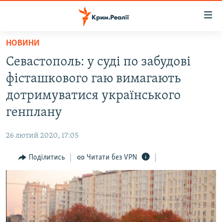
Доступність
посилання
Перейти
НОВИНИ
до
НОВИНИ
Севастополь: у суді по забудові
основного
ВОДА.КРИМ
матеріалу
фісташкового гаю вимагають
ВІДЕО ТА ФОТО
Перейти
дотримуватися українського
до
ПОЛІТИКА
генплану
основної
БЛОГИ
навігації
26 лютий 2020, 17:05
Перейти
ПОГЛЯД
до
Поділитись
Читати без VPN
ІНТЕРВ'Ю
пошуку
ВСЕ ЗА ДЕНЬ
СПЕЦПРОЕКТИ
ЯК ОБІЙТИ БЛОКУВАННЯ
ДЕПОРТАЦІЯ