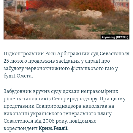
ВІДЕОУРОКИ «ELIFBE»
Русский
СВІДЧЕННЯ ОКУПАЦІЇ
Qırımtatar
УКРАЇНСЬКА ПРОБЛЕМА КРИМУ
ДОЛУЧАЙСЯ!
ІНФОГРАФІКА
Підконтрольний Росії Арбітражний суд Севастополя
25 лютого продовжив засідання у справі про
Усі сайти RFE/RL
забудову червонокнижного фісташкового гаю у
бухті Омега.
Забудовник вручив суду докази неправомірних
рішень чиновників Севприроднадзору. При цьому
представник Севприроднадзора наполягав на
виконанні українського генерального плану
Севастополя від 2005 року, повідомляє
кореспондент
Крим.Реалії.