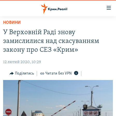
Доступність
посилання
Перейти
НОВИНИ
до
НОВИНИ
У Верховній Раді знову
основного
ВОДА.КРИМ
матеріалу
замислилися над скасуванням
ВІДЕО ТА ФОТО
Перейти
закону про СЕЗ «Крим»
до
ПОЛІТИКА
основної
12 лютий 2020, 10:29
БЛОГИ
навігації
Перейти
Поділитись
Читати без VPN
ПОГЛЯД
до
ІНТЕРВ'Ю
пошуку
ВСЕ ЗА ДЕНЬ
СПЕЦПРОЕКТИ
ЯК ОБІЙТИ БЛОКУВАННЯ
ДЕПОРТАЦІЯ