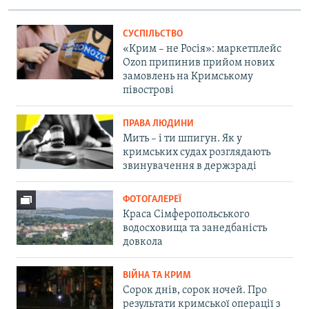
СУСПІЛЬСТВО
«Крим – не Росія»: маркетплейс
Ozon припинив прийом нових
замовлень на Кримському
півострові
ПРАВА ЛЮДИНИ
Мить – і ти шпигун. Як у
кримських судах розглядають
звинувачення в держзраді
ФОТОГАЛЕРЕЇ
Краса Сімферопольського
водосховища та занедбаність
довкола
ВІЙНА ТА КРИМ
Сорок днів, сорок ночей. Про
результати кримської операції з