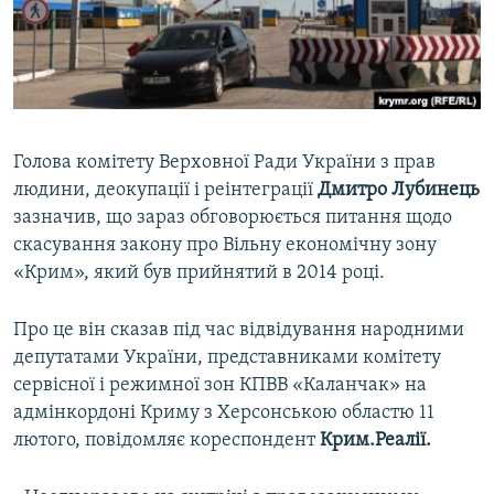
ВІДЕОУРОКИ «ELIFBE»
Русский
СВІДЧЕННЯ ОКУПАЦІЇ
Qırımtatar
УКРАЇНСЬКА ПРОБЛЕМА КРИМУ
ДОЛУЧАЙСЯ!
ІНФОГРАФІКА
Голова комітету Верховної Ради України з прав
людини, деокупації і реінтеграції
Дмитро Лубинець
зазначив, що зараз обговорюється питання щодо
Усі сайти RFE/RL
скасування закону про Вільну економічну зону
«Крим», який був прийнятий в 2014 році.
Про це він сказав під час відвідування народними
депутатами України, представниками комітету
сервісної і режимної зон КПВВ «Каланчак» на
адмінкордоні Криму з Херсонською областю 11
лютого, повідомляє кореспондент
Крим.Реалії.