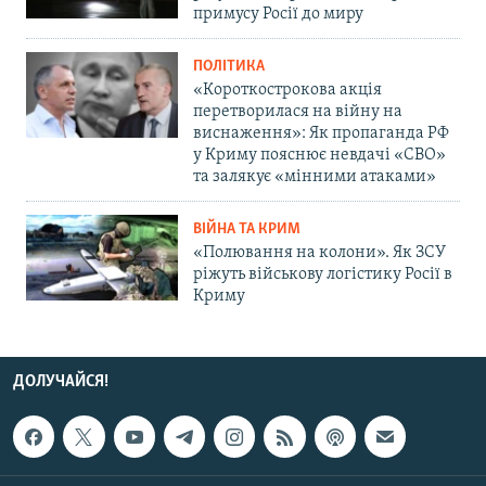
примусу Росії до миру
ПОЛІТИКА
«Короткострокова акція
перетворилася на війну на
виснаження»: Як пропаганда РФ
у Криму пояснює невдачі «СВО»
та залякує «мінними атаками»
ВІЙНА ТА КРИМ
«Полювання на колони». Як ЗСУ
ріжуть військову логістику Росії в
Криму
ДОЛУЧАЙСЯ!