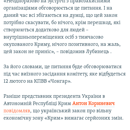
«Неодноразово на зустрічі з правозахисними
організаціями обговорюється це питання. І на
даний час всі збігаються на думці, що цей закон
потрібно скасувати, бо нічого, крім перешкод, які
створюються додатково для людей –
внутрішньопереміщених осіб з тимчасово
окупованого Криму, нічого позитивного, на жаль,
цей закон не приніс», – повідомив Лубинець .
За його словами, це питання буде обговорюватися
під час виїзного засідання комітету, яке відбудеться
12 лютого на КПВВ «Чонгар».
Раніше представник президента України в
Автономній Республіці Крим
Антон Кориневич
повідомляв
, що український закон про вільну
економічну зону «Крим» вимагає серйозних змін.