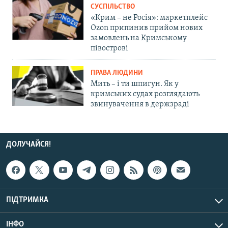
СУСПІЛЬСТВО
«Крим – не Росія»: маркетплейс
Ozon припинив прийом нових
замовлень на Кримському
півострові
ПРАВА ЛЮДИНИ
Мить – і ти шпигун. Як у
кримських судах розглядають
звинувачення в держзраді
ДОЛУЧАЙСЯ!
ПІДТРИМКА
ІНФО