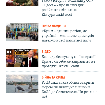
важка історія»: командир ОТУ
«Одеса» – про пастку для
російських військ на
Кінбурнській косі
ПРАВА ЛЮДИНИ
«Крим – єдиний регіон, де
українці – меншість»: дискусія
навколо нової пам'ятної дати
ВІДЕО
Блокада без сухопутної операції:
Крим сам себе не заправить і не
прогодує | Крим.Реалії
ВІЙНА ТА КРИМ
Російська влада обіцяє закрити
морський шлях українським
БпЛА до Севастополя. Чи реально
це?