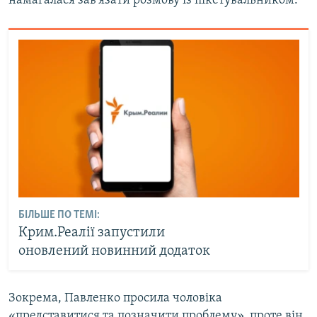
намагалася зав'язати розмову із пікетувальником.
БІЛЬШЕ ПО ТЕМІ:
Крим.Реалії запустили
оновлений новинний додаток
Зокрема, Павленко просила чоловіка
«представитися та позначити проблему», проте він