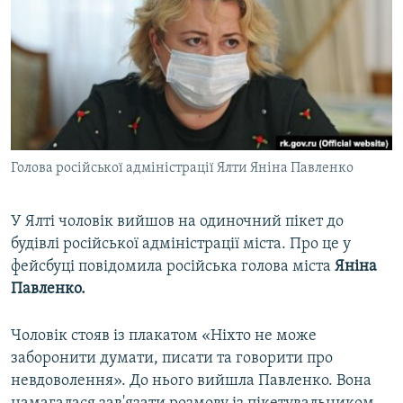
ВІДЕОУРОКИ «ELIFBE»
Русский
СВІДЧЕННЯ ОКУПАЦІЇ
Qırımtatar
УКРАЇНСЬКА ПРОБЛЕМА КРИМУ
ДОЛУЧАЙСЯ!
ІНФОГРАФІКА
Голова російської адміністрації Ялти Яніна Павленко
Усі сайти RFE/RL
У Ялті чоловік вийшов на одиночний пікет до
будівлі російської адміністрації міста. Про це у
фейсбуці повідомила російська голова міста
Яніна
Павленко.
Чоловік стояв із плакатом «Ніхто не може
заборонити думати, писати та говорити про
невдоволення». До нього вийшла Павленко. Вона