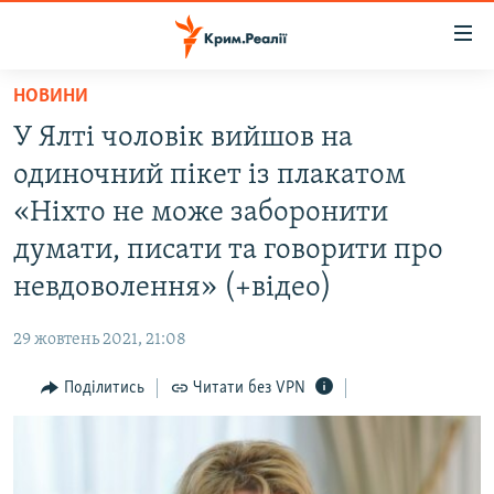
Доступність
посилання
Перейти
НОВИНИ
до
НОВИНИ
У Ялті чоловік вийшов на
основного
ВОДА.КРИМ
матеріалу
одиночний пікет із плакатом
ВІДЕО ТА ФОТО
Перейти
«Ніхто не може заборонити
до
ПОЛІТИКА
думати, писати та говорити про
основної
БЛОГИ
навігації
невдоволення» (+відео)
Перейти
ПОГЛЯД
до
29 жовтень 2021, 21:08
ІНТЕРВ'Ю
пошуку
Поділитись
Читати без VPN
ВСЕ ЗА ДЕНЬ
СПЕЦПРОЕКТИ
ЯК ОБІЙТИ БЛОКУВАННЯ
ДЕПОРТАЦІЯ