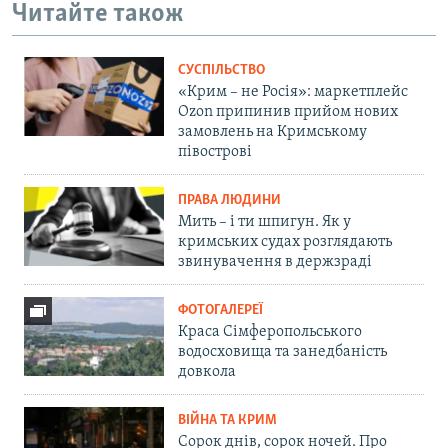
Читайте також
СУСПІЛЬСТВО
«Крим – не Росія»: маркетплейс
Ozon припинив прийом нових
замовлень на Кримському
півострові
ПРАВА ЛЮДИНИ
Мить – і ти шпигун. Як у
кримських судах розглядають
звинувачення в держзраді
ФОТОГАЛЕРЕЇ
Краса Сімферопольського
водосховища та занедбаність
довкола
ВІЙНА ТА КРИМ
Сорок днів, сорок ночей. Про