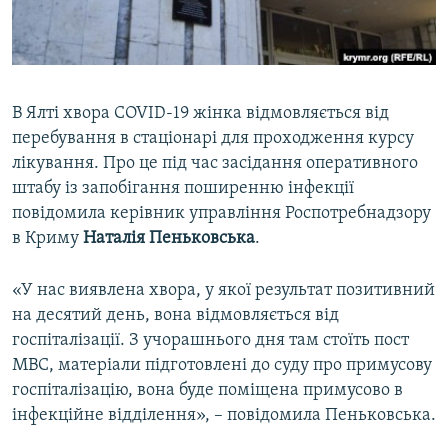
ВІДЕОУРОКИ «ELIFBE»
Русский
СВІДЧЕННЯ ОКУПАЦІЇ
Qırımtatar
УКРАЇНСЬКА ПРОБЛЕМА КРИМУ
В Ялті хвора COVID-19 жінка відмовляється від
ДОЛУЧАЙСЯ!
ІНФОГРАФІКА
перебування в стаціонарі для проходження курсу
лікування. Про це під час засідання оперативного
штабу із запобігання поширенню інфекції
повідомила керівник управління Роспотребнадзору
Усі сайти RFE/RL
в Криму
Наталія Пеньковська
.
«У нас виявлена хвора, у якої результат позитивний
на десятий день, вона відмовляється від
госпіталізації. З учорашнього дня там стоїть пост
МВС, матеріали підготовлені до суду про примусову
госпіталізацію, вона буде поміщена примусово в
інфекційне відділення», – повідомила Пеньковська.