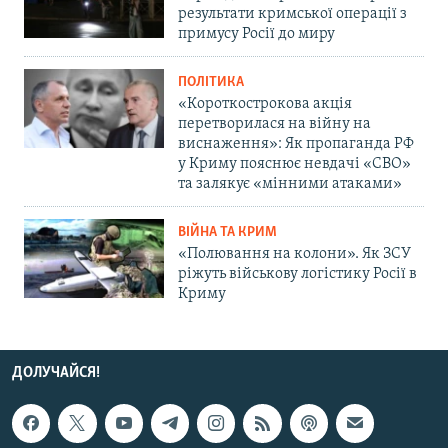
результати кримської операції з
примусу Росії до миру
ПОЛІТИКА
«Короткострокова акція
перетворилася на війну на
виснаження»: Як пропаганда РФ
у Криму пояснює невдачі «СВО»
та залякує «мінними атаками»
ВІЙНА ТА КРИМ
«Полювання на колони». Як ЗСУ
ріжуть військову логістику Росії в
Криму
ДОЛУЧАЙСЯ!