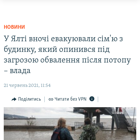
Доступність
посилання
НОВИНИ
Перейти
ВОДА.КРИМ
НОВИНИ
до
ВІДЕО ТА ФОТО
У Ялті вночі евакуювали сім'ю з
основного
ПОЛІТИКА
матеріалу
будинку, який опинився під
Перейти
загрозою обвалення після потопу
БЛОГИ
до
– влада
ПОГЛЯД
основної
навігації
ІНТЕРВ'Ю
21 червень 2021, 11:54
Перейти
ВСЕ ЗА ДЕНЬ
до
Поділитись
Читати без VPN
пошуку
СПЕЦПРОЕКТИ
ЯК ОБІЙТИ БЛОКУВАННЯ
ДЕПОРТАЦІЯ
ВІДЕОУРОКИ «ELIFBE»
Русский
СВІДЧЕННЯ ОКУПАЦІЇ