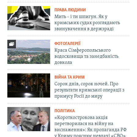
ПРАВА ЛЮДИНИ
Мить – і ти шпигун. Як у
кримських судах розглядають
звинувачення в держзраді
ФОТОГАЛЕРЕЇ
Краса Сімферопольського
водосховища та занедбаність
довкола
ВІЙНА ТА КРИМ
Сорок днів, сорок ночей. Про
результати кримської операції з
примусу Росії до миру
ПОЛІТИКА
«Короткострокова акція
перетворилася на війну на
виснаження»: Як пропаганда РФ
у Криму пояснює невдачі «СВО»