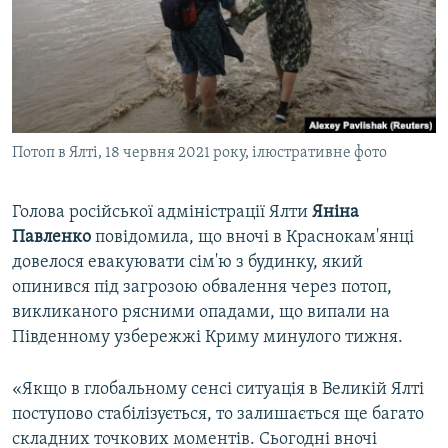
Qırımtatar
УКРАЇНСЬКА ПРОБЛЕМА КРИМУ
ДОЛУЧАЙСЯ!
ІНФОГРАФІКА
Потоп в Ялті, 18 червня 2021 року, ілюстративне фото
Усі сайти RFE/RL
Голова російської адміністрації Ялти
Яніна
Павленко
повідомила, що вночі в Краснокам'янці
довелося евакуювати сім'ю з будинку, який
опинився під загрозою обвалення через потоп,
викликаного рясними опадами, що випали на
Південному узбережжі Криму минулого тижня.
«Якщо в глобальному сенсі ситуація в Великій Ялті
поступово стабілізується, то залишається ще багато
складних точкових моментів. Сьогодні вночі