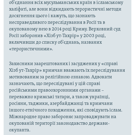
об'єднання всіх мусульманських країн в ісламському
халіфаті, але вони відкидають терористичні методи
досягнення цього і кажуть, що зазнають
несправедливого переслідування в Росії та в
окупованому нею в 2014 році Криму. Верховний суд
Росії заборонив «Хізб ут-Тахрір» у 2003 році,
включивши до списку об'єднань, названих
«терористичними».
Захисники заарештованих і засуджених у «справі
Хізб ут-Тахрір» кримчан вважають їх переслідування
мотивованим за релігійною ознакою. Адвокати
зазначають, що переслідувані у цій справі
російськими правоохоронними органами –
переважно кримські татари, а також українці,
росіяни, таджики, азербайджанці та кримчани
іншого етнічного походження, які сповідують іслам.
Міжнародне право забороняє запроваджувати на
окупованій території законодавство держави-
окупанта.