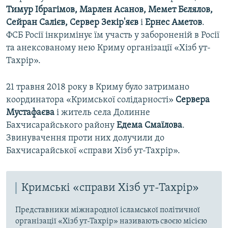
Тимур Ібрагімов, Марлен Асанов, Мемет Бєлялов,
Сейран Салієв, Сервер Зекір'яєв
і
Ернес Аметов
.
ФСБ Росії інкримінує їм участь у забороненій в Росії
та анексованому нею Криму організації «Хізб ут-
Тахрір».
21 травня 2018 року в Криму було затримано
координатора «Кримської солідарності»
Сервера
Мустафаєва
і житель села Долинне
Бахчисарайського району
Едема Смаїлова
.
Звинувачення проти них долучили до
Бахчисарайської «справи Хізб ут-Тахрір».
Кримські «справи Хізб ут-Тахрір»
Представники міжнародної ісламської політичної
організації «Хізб ут-Тахрір» називають своєю місією