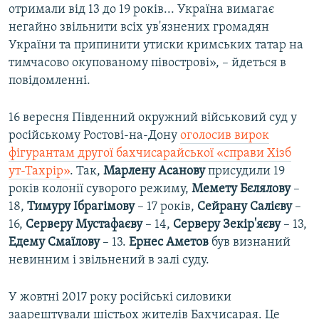
отримали від 13 до 19 років... Україна вимагає
негайно звільнити всіх ув'язнених громадян
України та припинити утиски кримських татар на
тимчасово окупованому півострові», – йдеться в
повідомленні.
16 вересня Південний окружний військовий суд у
російському Ростові-на-Дону
оголосив вирок
фігурантам другої бахчисарайської «справи Хізб
ут-Тахрір»
. Так,
Марлену Асанову
присудили 19
років колонії суворого режиму,
Мемету Бєлялову
–
18,
Тимуру Ібрагімову
– 17 років,
Сейрану Салієву
–
16,
Серверу Мустафаєву
– 14,
Серверу Зекір'яєву
– 13,
Едему Смаїлову
– 13.
Ернес Аметов
був визнаний
невинним і звільнений в залі суду.
У жовтні 2017 року російські силовики
заарештували шістьох жителів Бахчисарая. Це