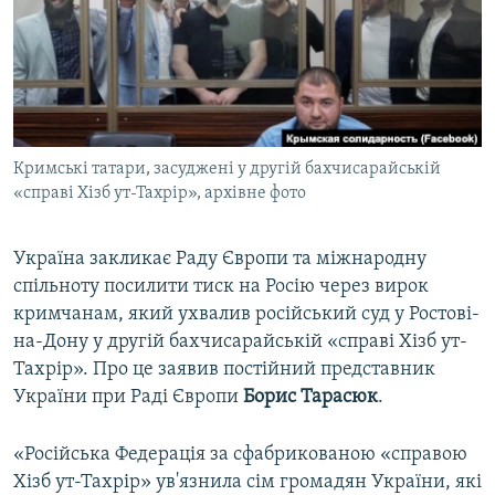
ВІДЕОУРОКИ «ELIFBE»
Русский
СВІДЧЕННЯ ОКУПАЦІЇ
Qırımtatar
УКРАЇНСЬКА ПРОБЛЕМА КРИМУ
ДОЛУЧАЙСЯ!
ІНФОГРАФІКА
Кримські татари, засуджені у другій бахчисарайській
«справі Хізб ут-Тахрір», архівне фото
Усі сайти RFE/RL
Україна закликає Раду Європи та міжнародну
спільноту посилити тиск на Росію через вирок
кримчанам, який ухвалив російський суд у Ростові-
на-Дону у другій бахчисарайській «справі Хізб ут-
Тахрір». Про це заявив постійний представник
України при Раді Європи
Борис Тарасюк
.
«Російська Федерація за сфабрикованою «справою
Хізб ут-Тахрір» ув'язнила сім громадян України, які