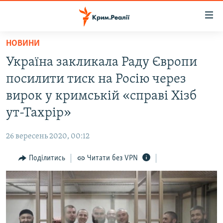
Доступність
посилання
Перейти
НОВИНИ
до
НОВИНИ
Україна закликала Раду Європи
основного
ВОДА.КРИМ
матеріалу
посилити тиск на Росію через
ВІДЕО ТА ФОТО
Перейти
вирок у кримській «справі Хізб
до
ПОЛІТИКА
ут-Тахрір»
основної
БЛОГИ
навігації
26 вересень 2020, 00:12
Перейти
ПОГЛЯД
до
Поділитись
Читати без VPN
ІНТЕРВ'Ю
пошуку
ВСЕ ЗА ДЕНЬ
СПЕЦПРОЕКТИ
ЯК ОБІЙТИ БЛОКУВАННЯ
ДЕПОРТАЦІЯ