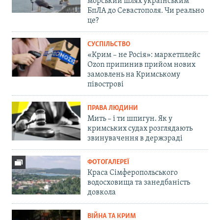
морський шлях українським
БпЛА до Севастополя. Чи реально
це?
СУСПІЛЬСТВО
«Крим – не Росія»: маркетплейс
Ozon припинив прийом нових
замовлень на Кримському
півострові
ПРАВА ЛЮДИНИ
Мить – і ти шпигун. Як у
кримських судах розглядають
звинувачення в держзраді
ФОТОГАЛЕРЕЇ
Краса Сімферопольського
водосховища та занедбаність
довкола
ВІЙНА ТА КРИМ