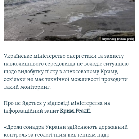
ВІДЕОУРОКИ «ELIFBE»
Русский
СВІДЧЕННЯ ОКУПАЦІЇ
Qırımtatar
УКРАЇНСЬКА ПРОБЛЕМА КРИМУ
ДОЛУЧАЙСЯ!
ІНФОГРАФІКА
Українське міністерство енергетики та захисту
навколишнього середовища не володіє ситуацією
Усі сайти RFE/RL
щодо видобутку піску в анексованому Криму,
оскільки не має технічної можливості проводити
такий моніторинг.
Про це йдеться у відповіді міністерства на
інформаційний запит
Крим.Реалії
.
«Держгеонадра України здійснюють державний
контроль за геологічним вивченням надр