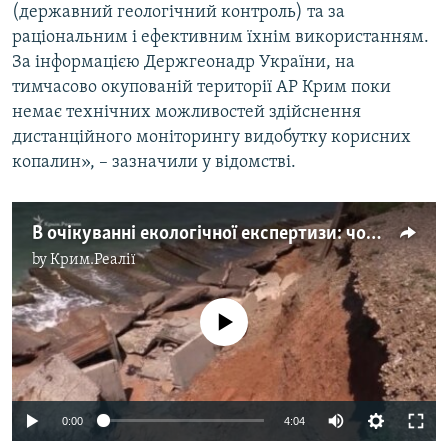
(державний геологічний контроль) та за
раціональним і ефективним їхнім використанням.
За інформацією Держгеонадр України, на
тимчасово окупованій території АР Крим поки
немає технічних можливостей здійснення
дистанційного моніторингу видобутку корисних
копалин», – зазначили у відомстві.
В очікуванні екологічної експертизи: чому в Криму зникають пляжі
by
Крим.Реалії
No media source currently available
0:00
4:04