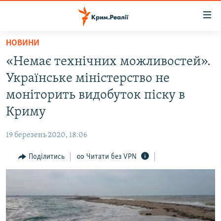
Доступність
посилання
Перейти
НОВИНИ
до
НОВИНИ
«Немає технічних можливостей».
основного
ВОДА.КРИМ
матеріалу
Українське міністерство не
ВІДЕО ТА ФОТО
Перейти
моніторить видобуток піску в
до
ПОЛІТИКА
Криму
основної
БЛОГИ
навігації
19 березень 2020, 18:06
Перейти
ПОГЛЯД
до
Поділитись
Читати без VPN
ІНТЕРВ'Ю
пошуку
ВСЕ ЗА ДЕНЬ
СПЕЦПРОЕКТИ
ЯК ОБІЙТИ БЛОКУВАННЯ
ДЕПОРТАЦІЯ