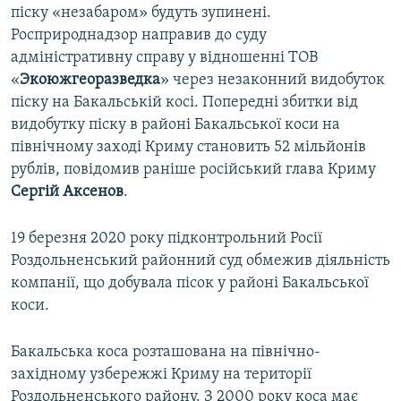
піску «незабаром» будуть зупинені.
Росприроднадзор направив до суду
адміністративну справу у відношенні ТОВ
«
Экоюжгеоразведка
» через незаконний видобуток
піску на Бакальській косі. Попередні збитки від
видобутку піску в районі Бакальської коси на
північному заході Криму становить 52 мільйонів
рублів, повідомив раніше російський глава Криму
Сергій Аксенов
.
19 березня 2020 року підконтрольний Росії
Роздольненський районний суд обмежив діяльність
компанії, що добувала пісок у районі Бакальської
коси.
Бакальська коса розташована на північно-
західному узбережжі Криму на території
Роздольненського району. З 2000 року коса має