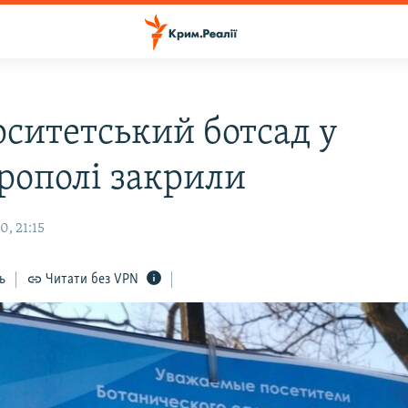
рситетський ботсад у
рополі закрили
, 21:15
ь
Читати без VPN