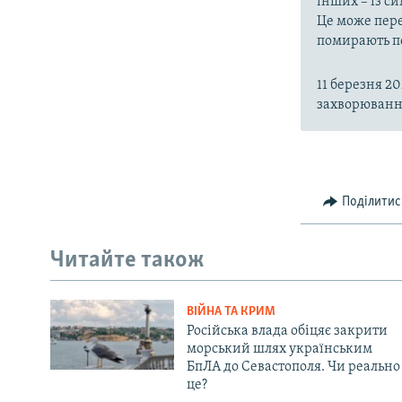
інших – із с
Це може пере
помирають пе
11 березня 2
захворювання
Поділитис
Читайте також
ВІЙНА ТА КРИМ
Російська влада обіцяє закрити
морський шлях українським
БпЛА до Севастополя. Чи реально
це?