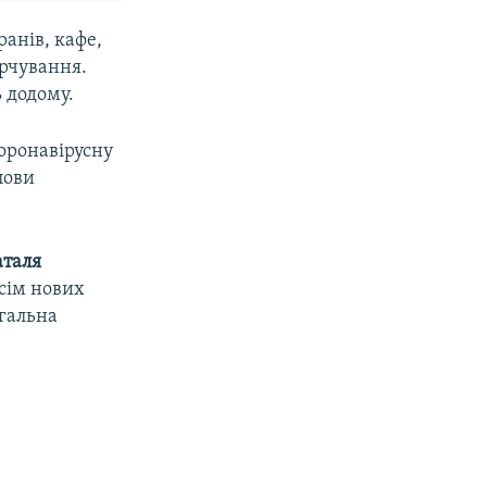
анів, кафе,
арчування.
 додому.
коронавірусну
лови
аталя
 сім нових
гальна