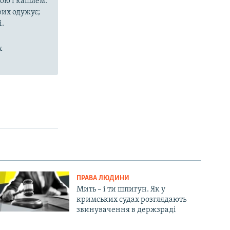
рою і кашлем.
рих одужує;
і.
х
ПРАВА ЛЮДИНИ
Мить – і ти шпигун. Як у
кримських судах розглядають
звинувачення в держзраді