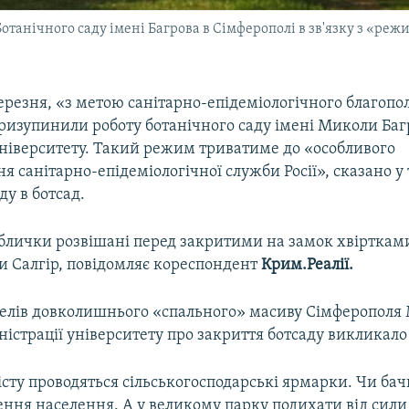
отанічного саду імені Багрова в Сімферополі в зв'язку з «ре
березня, «з метою санітарно-епідеміологічного благопо
ризупинили роботу ботанічного саду імені Миколи Баг
ніверситету. Такий режим триватиме до «особливого
 санітарно-епідеміологічної служби Росії», сказано у 
ду в ботсад.
аблички розвішані перед закритими на замок хвірткам
ки Салгір, повідомляє кореспондент
Крим.Реалії.
елів довколишнього «спального» масиву Сімферополя
істрації університету про закриття ботсаду викликало
сту проводяться сільськогосподарські ярмарки. Чи бач
ння населення. А у великому парку подихати від сили 