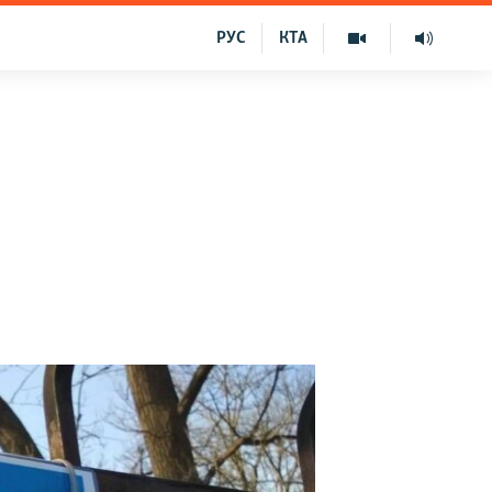
РУС
КТА