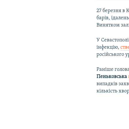
27 березня в 
барів, їдален
Винятком зал
У Севастополі
інфекцію,
ств
російського 
Раніше голов
Пеньковська
випадків зах
кількість хвор