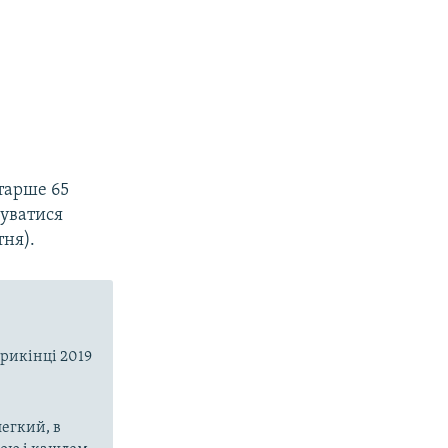
старше 65
муватися
тня).
прикінці 2019
егкий, в