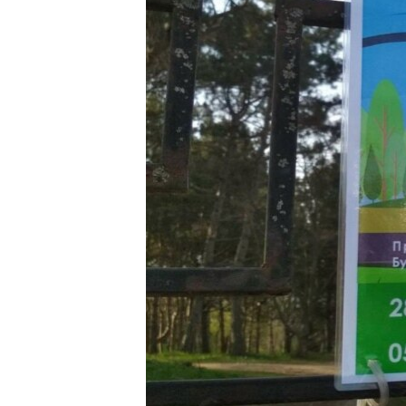
ВІДЕОУРОКИ «ELIFBE»
СВІДЧЕННЯ ОКУПАЦІЇ
УКРАЇНСЬКА ПРОБЛЕМА КРИМУ
ІНФОГРАФІКА