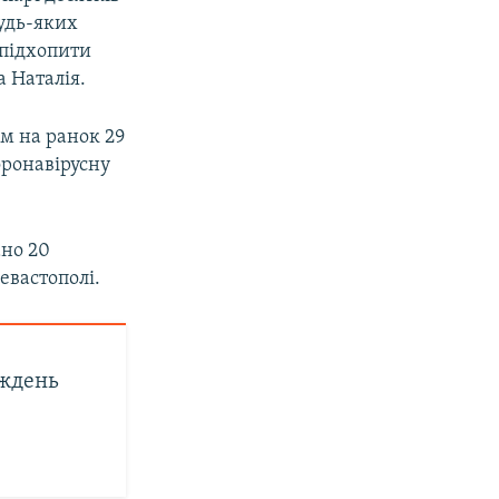
удь-яких
 підхопити
 Наталія.
ом на ранок 29
оронавірусну
ано 20
евастополі.
иждень