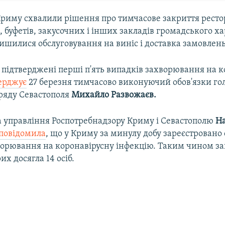
Криму схвалили рішення про тимчасове закриття рестор
ь, буфетів, закусочних і інших закладів громадського х
ишилися обслуговування на виніс і доставка замовлень
 підтверджені перші п'ять випадків захворювання на 
ерджує
27 березня тимчасово виконуючий обов'язки го
уряду Севастополя
Михайло Развожаєв.
а управління Роспотребнадзору Криму і Севастополю
Н
повідомила
, що у Криму за минулу добу зареєстровано
ворювання на коронавірусну інфекцію. Таким чином за
их досягла 14 осіб.