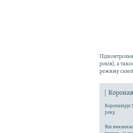
Підконтрольна
років), а так
режиму самоіз
Коронав
Коронавірус 
року.
Він викликає