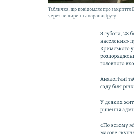
Табличка, що повідомляє про закриття Б
через поширення коронавірусу
З суботи, 28 
населення» п
Кримського у
розпорядження
головного вхо
Аналогічні т
саду біля річ
У деяких жит
рішення адмін
«По всьому мі
масове скупче