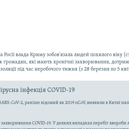
 Росії влада Криму зобов'язала людей похилого віку (
ож громадян, які мають хронічні захворювання, дотри
оляції під час неробочого тижня (з 28 березня по 5 кві
ірусна інфекція COVID-19
SARS-CoV-2, раніше відомий як 2019 nCoV, виявили в Китаї на
 захворювання COVID-19. У деяких випадках перебіг хвороби л