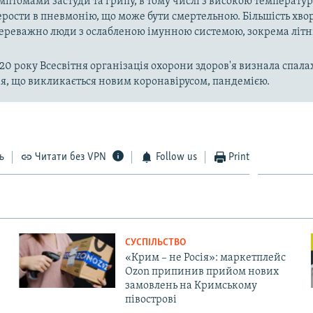
имптомами застуди та грипу, в тому числі з високою температу
рости в пневмонію, що може бути смертельною. Більшість хво
реважно люди з ослабленою імунною системою, зокрема літн
020 року Всесвітня організація охорони здоров'я визнала спала
, що викликається новим коронавірусом, пандемією.
ь
Читати без VPN
Follow us
Print
СУСПІЛЬСТВО
«Крим – не Росія»: маркетплейс
Ozon припинив прийом нових
замовлень на Кримському
півострові