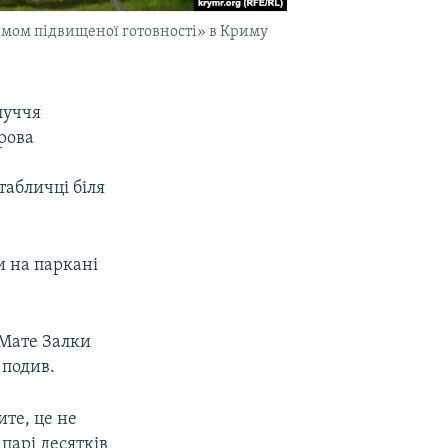
жимом підвищеної готовності» в Криму
луччя
рова
табличці біля
и на паркані
 Мате Залки
 подив.
ите, це не
парі десятків