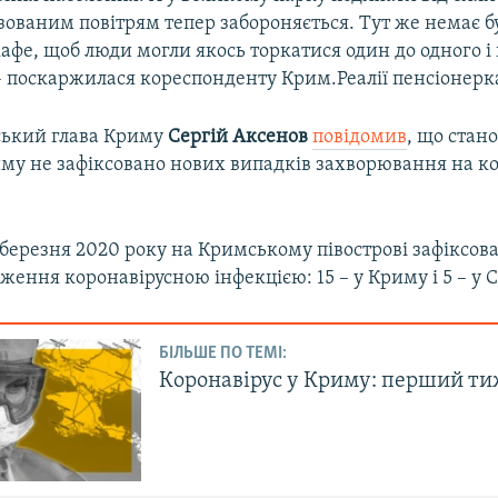
зованим повітрям тепер забороняється. Тут же немає б
кафе, щоб люди могли якось торкатися один до одного і
– поскаржилася кореспонденту Крим.Реалії пенсіонерка
ський глава Криму
Сергій Аксенов
повідомив
, що стан
иму не зафіксовано нових випадків захворювання на к
березня 2020 року на Кримському півострові зафіксов
ження коронавірусною інфекцією: 15 – у Криму і 5 – у С
БІЛЬШЕ ПО ТЕМІ:
Коронавірус у Криму: перший т