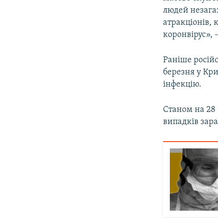
людей незага
атракціонів, 
коронвірус», 
Раніше росій
березня у Кр
інфекцію.
Станом на 28 
випадків зара