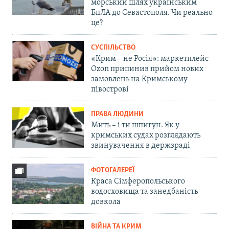
морський шлях українським
БпЛА до Севастополя. Чи реально
це?
СУСПІЛЬСТВО
«Крим – не Росія»: маркетплейс
Ozon припинив прийом нових
замовлень на Кримському
півострові
ПРАВА ЛЮДИНИ
Мить – і ти шпигун. Як у
кримських судах розглядають
звинувачення в держзраді
ФОТОГАЛЕРЕЇ
Краса Сімферопольського
водосховища та занедбаність
довкола
ВІЙНА ТА КРИМ