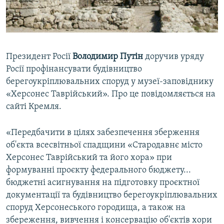
ВІДЕОУРОКИ «ELIFBE»
Русский
СВІДЧЕННЯ ОКУПАЦІЇ
Qırımtatar
УКРАЇНСЬКА ПРОБЛЕМА КРИМУ
Президент Росії
Володимир Путін
доручив уряду
ДОЛУЧАЙСЯ!
ІНФОГРАФІКА
Росії профінансувати будівництво
берегоукріплювальних споруд у музеї-заповіднику
«Херсонес Таврійський». Про це повідомляється на
сайті Кремля.
Усі сайти RFE/RL
«Передбачити в цілях забезпечення зберження
об'єкта всесвітньої спадщини «Стародавнє місто
Херсонес Таврійський та його хора» при
формуванні проєкту федерального бюджету...
бюджетні асигнування на підготовку проєктної
документації та будівництво берегоукріплювальних
споруд Херсонеського городища, а також на
збереження, вивчення і консервацію об'єктів хори