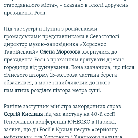
стародавнього міста», – сказано в тексті доручень
президента Росії.
Під час зустрічі Путіна з російськими
громадськими представниками в Севастополі
директор музею-заповідника «Херсонес
Таврійський»
Олена Морозова
звернулися до
президента Росії з проханням врятувати древнє
городище від руйнування. Вона зазначила, що після
січневого шторму 15-метрова частина берега
обвалилася, а море і найближчий до нього
пам'ятник розділяє півтора метра суші.
Раніше заступник міністра закордонних справ
Сергій Кислиця
під час виступу на 40-й сесії
Генеральної конференції ЮНЕСКО в Парижі,
заявив, що дії Росії в Криму несуть «серйозну
небезпеку» для Херсонеса і Ханського палацу в