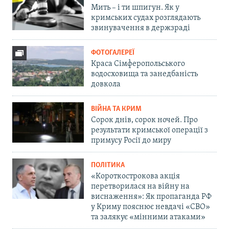
Мить – і ти шпигун. Як у
кримських судах розглядають
звинувачення в держзраді
ФОТОГАЛЕРЕЇ
Краса Сімферопольського
водосховища та занедбаність
довкола
ВІЙНА ТА КРИМ
Сорок днів, сорок ночей. Про
результати кримської операції з
примусу Росії до миру
ПОЛІТИКА
«Короткострокова акція
перетворилася на війну на
виснаження»: Як пропаганда РФ
у Криму пояснює невдачі «СВО»
та залякує «мінними атаками»