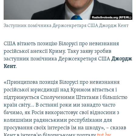
ВІДЕОУРОКИ «ELIFBE»
Русский
СВІДЧЕННЯ ОКУПАЦІЇ
Qırımtatar
Заступник помічника Держсекретаря США Джордж Кент
УКРАЇНСЬКА ПРОБЛЕМА КРИМУ
ДОЛУЧАЙСЯ!
ІНФОГРАФІКА
США вітають позицію Білорусі про невизнання
російської анексії Криму. Таку заяву зробив
заступник помічника Держсекретаря США
Джордж
Усі сайти RFE/RL
Кент
.
«Принципова позиція Білорусі про невизнання
російської юрисдикції над Кримом вітається і
підтримується Сполученими Штатами і більшістю
країн світу... В останні роки ми занадто часто
бачимо, як Росія використовує свої відносини з
колишніми радянськими республіками для
просування своїх інтересів їм на шкоду», – сказав
Кент в інтерв'ю білоруському порталу
tut.by
.