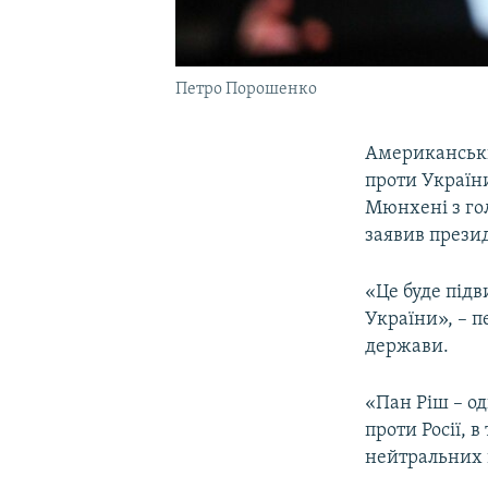
Петро Порошенко
Американськи
проти України
Мюнхені з го
заявив прези
«Це буде підв
України», – п
держави.
«Пан Ріш – од
проти Росії, в
нейтральних 