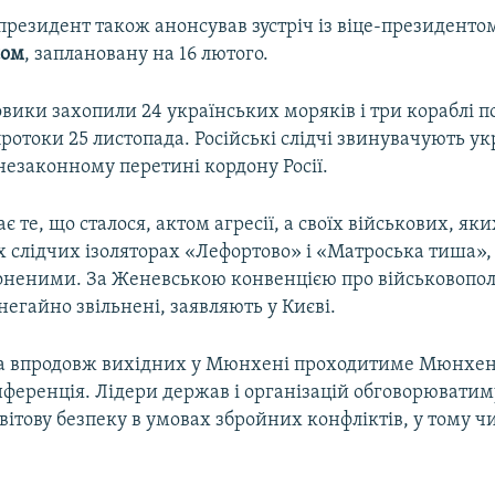
президент також анонсував зустріч із віце-президент
сом
, заплановану на 16 лютого.
овики захопили 24 українських моряків і три кораблі п
ротоки 25 листопада. Російські слідчі звинувачують у
незаконному перетині кордону Росії.
є те, що сталося, актом агресії, а своїх військових, я
х слідчих ізоляторах «Лефортово» і «Матроська тиша»,
оненими. За Женевською конвенцією про військовопо
негайно звільнені, заявляють у Києві.
 та впродовж вихідних у Мюнхені проходитиме Мюнхе
нференція. Лідери держав і організацій обговорюватим
вітову безпеку в умовах збройних конфліктів, у тому чи