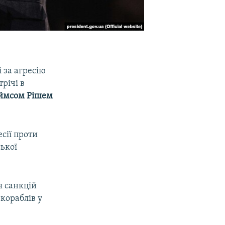
 за агресію
річі в
ймсом Рішем
.
есії проти
ської
я санкцій
 кораблів у