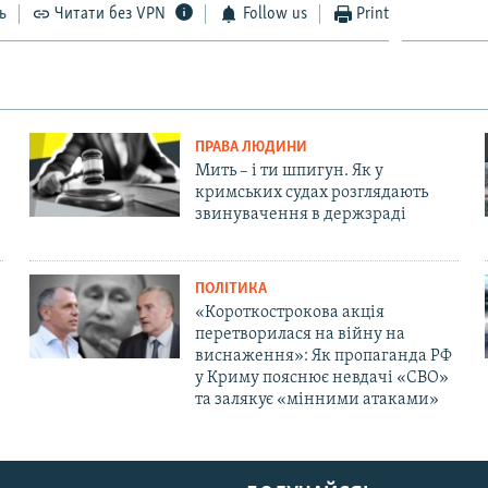
ь
Читати без VPN
Follow us
Print
ПРАВА ЛЮДИНИ
Мить – і ти шпигун. Як у
кримських судах розглядають
звинувачення в держзраді
ПОЛІТИКА
«Короткострокова акція
перетворилася на війну на
виснаження»: Як пропаганда РФ
у Криму пояснює невдачі «СВО»
та залякує «мінними атаками»