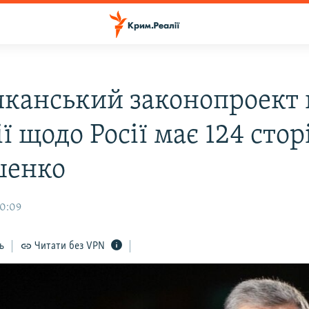
канський законопроект 
ї щодо Росії має 124 стор
шенко
10:09
ь
Читати без VPN