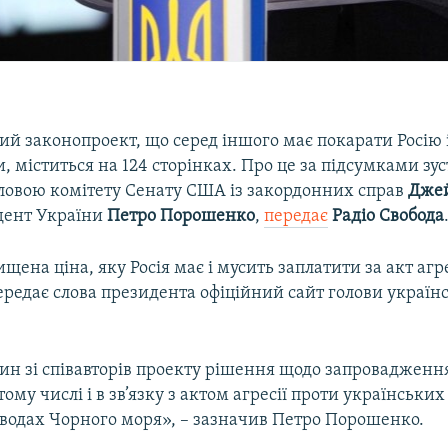
й законопроект, що серед іншого має покарати Росію і
, міститься на 124 сторінках. Про це за підсумками зуст
ловою комітету Сенату США із закордонних справ
Дже
дент України
Петро
Порошенко
,
передає
Радіо Свобода
ищена ціна, яку Росія має і мусить заплатити за акт агр
ередає слова президента офіційний сайт голови україн
ин зі співавторів проекту рішення щодо запровадженн
 тому числі і в зв’язку з актом агресії проти українських
водах Чорного моря», – зазначив Петро Порошенко.