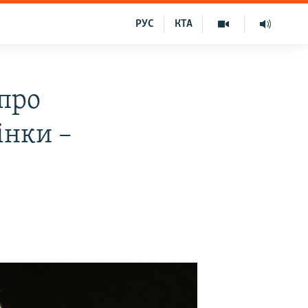
РУС
КТА
про
інки –