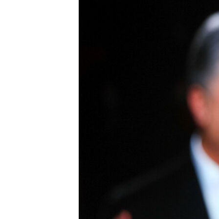
ВІДЕОУРОКИ «ELIFBE»
СВІДЧЕННЯ ОКУПАЦІЇ
УКРАЇНСЬКА ПРОБЛЕМА КРИМУ
ІНФОГРАФІКА