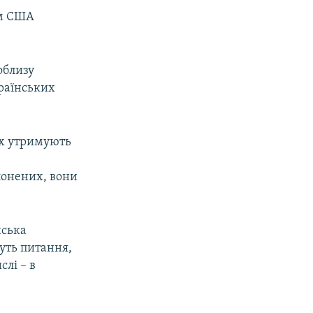
ом США
облизу
країнських
ких утримують
лонених, вони
нська
уть питання,
слі – в