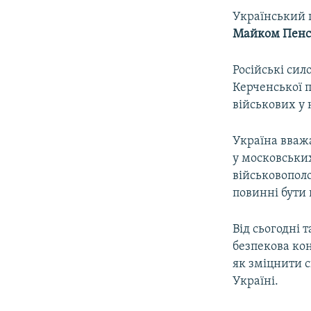
Український 
Майком Пен
Російські сил
Керченської п
військових у 
Україна вважа
у московськи
військовопол
повинні бути 
Від сьогодні
безпекова ко
як зміцнити с
Україні.