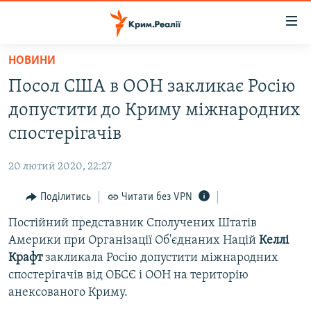
Доступність
посилання
Перейти
НОВИНИ
до
НОВИНИ
Посол США в ООН закликає Росію
основного
ВОДА.КРИМ
матеріалу
допустити до Криму міжнародних
ВІДЕО ТА ФОТО
Перейти
спостерігачів
до
ПОЛІТИКА
основної
20 лютий 2020, 22:27
БЛОГИ
навігації
Перейти
Поділитись
Читати без VPN
ПОГЛЯД
до
Постійний представник Сполучених Штатів
ІНТЕРВ'Ю
пошуку
Америки при Організації Об'єднаних Націй
Келлі
ВСЕ ЗА ДЕНЬ
Крафт
закликала Росію допустити міжнародних
СПЕЦПРОЕКТИ
спостерігачів від ОБСЄ і ООН на територію
анексованого Криму.
ЯК ОБІЙТИ БЛОКУВАННЯ
ДЕПОРТАЦІЯ