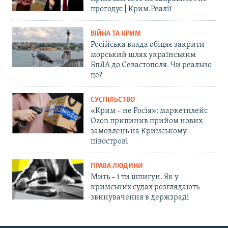
прогодує | Крим.Реалії
ВІЙНА ТА КРИМ
Російська влада обіцяє закрити
морський шлях українським
БпЛА до Севастополя. Чи реально
це?
СУСПІЛЬСТВО
«Крим – не Росія»: маркетплейс
Ozon припинив прийом нових
замовлень на Кримському
півострові
ПРАВА ЛЮДИНИ
Мить – і ти шпигун. Як у
кримських судах розглядають
звинувачення в держзраді