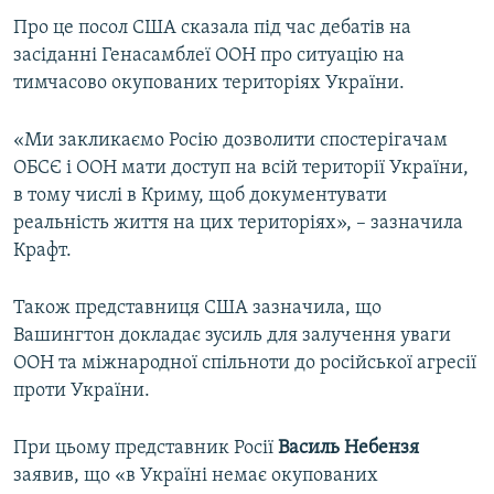
ВІДЕОУРОКИ «ELIFBE»
Про це посол США сказала під час дебатів на
Русский
засіданні Генасамблеї ООН про ситуацію на
СВІДЧЕННЯ ОКУПАЦІЇ
Qırımtatar
тимчасово окупованих територіях України.
УКРАЇНСЬКА ПРОБЛЕМА КРИМУ
ДОЛУЧАЙСЯ!
«Ми закликаємо Росію дозволити спостерігачам
ІНФОГРАФІКА
ОБСЄ і ООН мати доступ на всій території України,
в тому числі в Криму, щоб документувати
реальність життя на цих територіях», – зазначила
Усі сайти RFE/RL
Крафт.
Також представниця США зазначила, що
Вашингтон докладає зусиль для залучення уваги
ООН та міжнародної спільноти до російської агресії
проти України.
При цьому представник Росії
Василь Небензя
заявив, що «в Україні немає окупованих