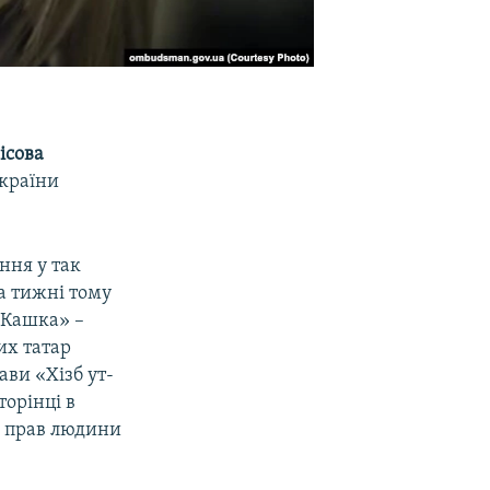
ісова
України
ння у так
а тижні тому
 Кашка» –
их татар
ави «Хізб ут-
торінці в
із прав людини