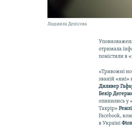
Людмила Денісова
Уповноважена
отримала інф
помістили в «
«Тривожні но
званій «ямі»
Дилявер Гафа
Бекір Дегер
опинились у «
Тахрір»
Ремз
Facebook, ком
в Україні
Фіо