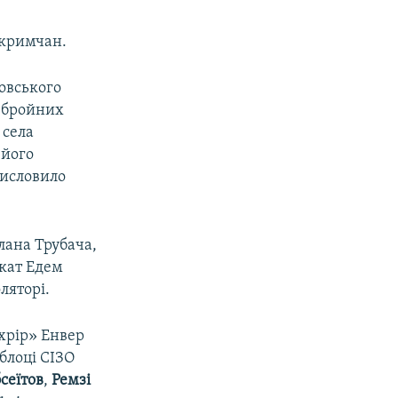
 кримчан.
ровського
 збройних
 села
 його
висловило
лана Трубача,
кат Едем
ляторі.
ахрір» Енвер
блоці СІЗО
сеїтов
,
Ремзі