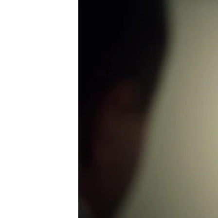
ВІДЕОУРОКИ «ELIFBE»
СВІДЧЕННЯ ОКУПАЦІЇ
УКРАЇНСЬКА ПРОБЛЕМА КРИМУ
ІНФОГРАФІКА