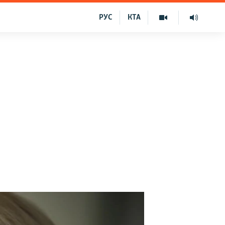
РУС
КТА