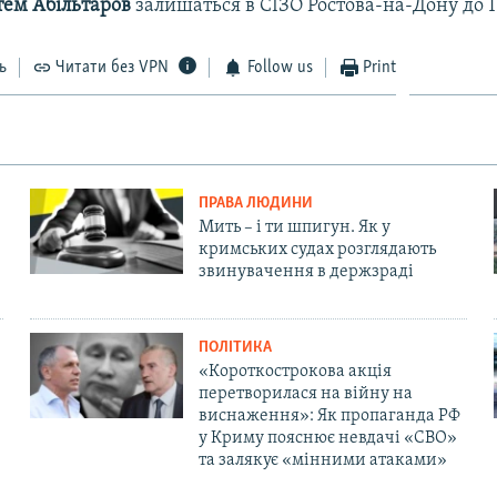
тем Абільтаров
залишаться в СІЗО Ростова-на-Дону до 11
ь
Читати без VPN
Follow us
Print
ПРАВА ЛЮДИНИ
Мить – і ти шпигун. Як у
кримських судах розглядають
звинувачення в держзраді
ПОЛІТИКА
«Короткострокова акція
перетворилася на війну на
виснаження»: Як пропаганда РФ
у Криму пояснює невдачі «СВО»
та залякує «мінними атаками»