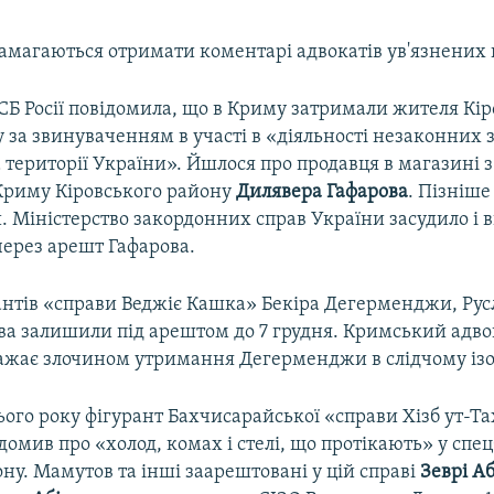
амагаються отримати коментарі адвокатів ув'язнених
СБ Росії повідомила, що в Криму затримали жителя Кі
 за звинуваченням в участі в «діяльності незаконних
території України». Йшлося про продавця в магазині з
риму Кіровського району
Дилявера Гафарова
. Пізніше
. Міністерство закордонних справ України засудило і 
 через арешт Гафарова.
антів «справи Веджіє Кашка» Бекіра Дегерменджи, Рус
ва залишили під арештом до 7 грудня. Кримський адво
ажає злочином утримання Дегерменджи в слідчому ізо
ього року фігурант Бахчисарайської «справи Хізб ут-Т
омив про «холод, комах і стелі, що протікають» у спец
ну. Мамутов та інші заарештовані у цій справі
Зеврі Аб