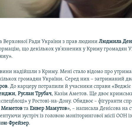
 Верховної Ради України з прав людини
Людмила Ден
ормацію, що декількох ув'язнених у Криму громадян 
яму».
вини надійшли з Криму. Мені стало відомо про утрима
 кількох громадян України. Серед них – затриманий дв
ров
. До карцеру потрапили й учасники справи «Веджіє
менджи
,
Руслан Трубач
, Казім Аметов. Ще двоє кримськ
спецблоці» у Ростові-на-Дону. Обидвоє – фігуранти спр
і Меметов
та
Енвер Мамутов
», – написала Денісова на с
ентуючи зустріч із головою моніторингової місії ООН 
ною Фрейзер
.