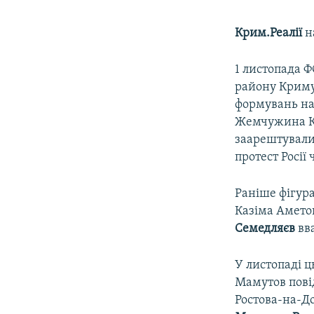
Крим.Реалії
н
1 листопада Ф
району Криму
формувань на 
Жемчужина К
заарештували
протест Росії
Раніше фігур
Казіма Амето
Семедляєв
вв
У листопаді ц
Мамутов повід
Ростова-на-До