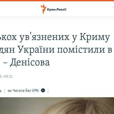
ькох ув'язнених у Криму
дян України помістили в
 – Денісова
8, 08:21
ь
Читати без VPN